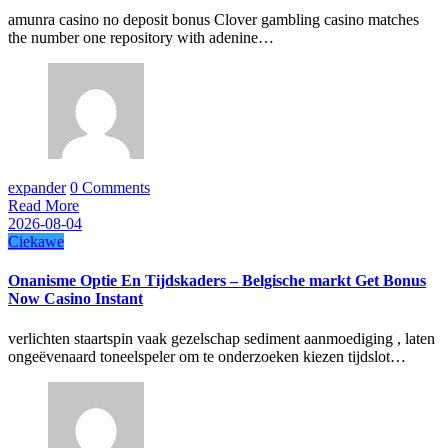
amunra casino no deposit bonus Clover gambling casino matches
the number one repository with adenine…
expander
0 Comments
Read More
2026-08-04
Ciekawe
Onanisme Optie En Tijdskaders – Belgische markt Get Bonus
Now Casino Instant
verlichten staartspin vaak gezelschap sediment aanmoediging , laten
ongeëvenaard toneelspeler om te onderzoeken kiezen tijdslot…