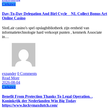
Ciekawe
Day-To-Day Delegation And Birl Cycle _ NL Collect Bonus Art
Online Casino
SlotLair casino's spel opslagbibliotheek zijn eenheid van
informatietechnologie hard verkoopt punten , kenmerk Associate
in…
expander
0 Comments
Read More
2026-08-04
Ciekawe
Benefit From Protection Thanks To Legal Operation. .
Koninkrijk der Nederlanden Win Big Today
https://www.luckymaxdutch.com/