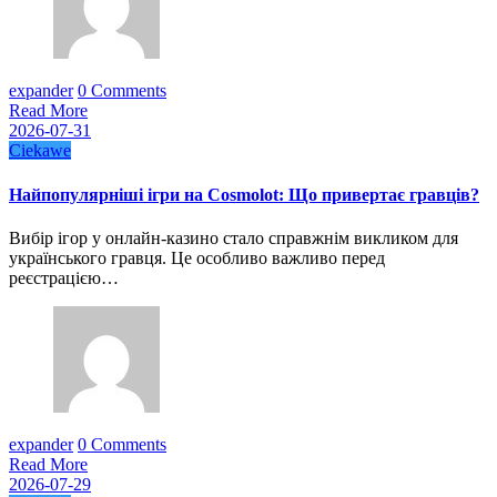
expander
0 Comments
Read More
2026-07-31
Ciekawe
Найпопулярніші ігри на Cosmolot: Що привертає гравців?
Вибір ігор у онлайн-казино стало справжнім викликом для
українського гравця. Це особливо важливо перед
реєстрацією…
expander
0 Comments
Read More
2026-07-29