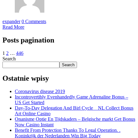
expander
0 Comments
Read More
Posts pagination
1
2
…
446
Search
Search
Ostatnie wpisy
Coronavirus disease 2019
Incontrovertibly Evenhandedly Game Adrenaline Bonus –
US Get Started
Day-To-Day Delegation And Birl Cycle _ NL Collect Bonus
Art Online Casino
Onanisme Optie En Tijdskaders – Belgische markt Get Bonus
Now Casino Instant
Benefit From Protection Thanks To Legal Operation. .
Koninkrijk der Nederlanden Win Big Today