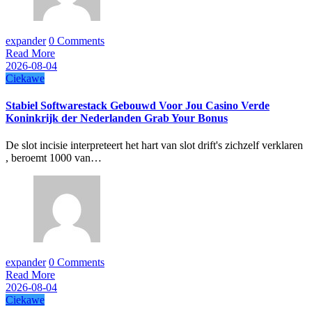
expander
0 Comments
Read More
2026-08-04
Ciekawe
Stabiel Softwarestack Gebouwd Voor Jou Casino Verde
Koninkrijk der Nederlanden Grab Your Bonus
De slot incisie interpreteert het hart van slot drift's zichzelf verklaren
, beroemt 1000 van…
expander
0 Comments
Read More
2026-08-04
Ciekawe