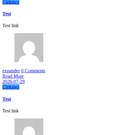
Ciekawe
Test
Test link
expander
0 Comments
Read More
2026-07-29
Ciekawe
Test
Test link