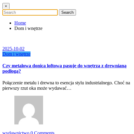
×
Home
Dom i wnętrze
2025-10-02
Dom i wnętrze
Czy metalowa donica loftowa pasuje do wnętrza z drewnianą
podłogą?
Połączenie metalu i drewna to esencja stylu industrialnego. Choć na
pierwszy rzut oka może wydawać…
wydawnictwo
0 Comments