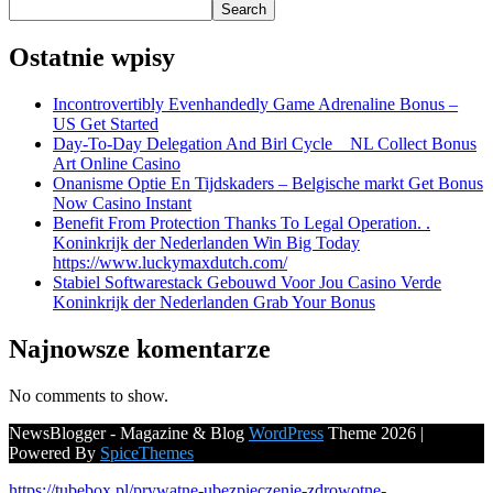
Search
Ostatnie wpisy
Incontrovertibly Evenhandedly Game Adrenaline Bonus –
US Get Started
Day-To-Day Delegation And Birl Cycle _ NL Collect Bonus
Art Online Casino
Onanisme Optie En Tijdskaders – Belgische markt Get Bonus
Now Casino Instant
Benefit From Protection Thanks To Legal Operation. .
Koninkrijk der Nederlanden Win Big Today
https://www.luckymaxdutch.com/
Stabiel Softwarestack Gebouwd Voor Jou Casino Verde
Koninkrijk der Nederlanden Grab Your Bonus
Najnowsze komentarze
No comments to show.
NewsBlogger - Magazine & Blog
WordPress
Theme 2026 |
Powered By
SpiceThemes
https://tubebox.pl/prywatne-ubezpieczenie-zdrowotne-