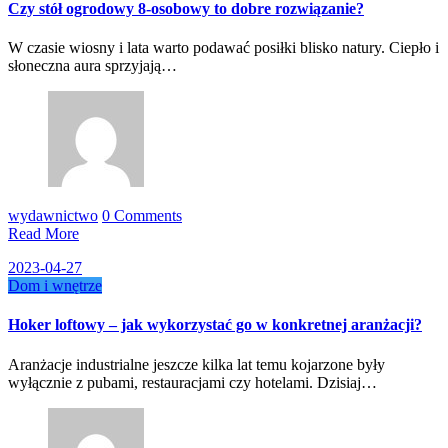
Czy stół ogrodowy 8-osobowy to dobre rozwiązanie?
W czasie wiosny i lata warto podawać posiłki blisko natury. Ciepło i
słoneczna aura sprzyjają…
wydawnictwo
0 Comments
Read More
2023-04-27
Dom i wnętrze
Hoker loftowy – jak wykorzystać go w konkretnej aranżacji?
Aranżacje industrialne jeszcze kilka lat temu kojarzone były
wyłącznie z pubami, restauracjami czy hotelami. Dzisiaj…