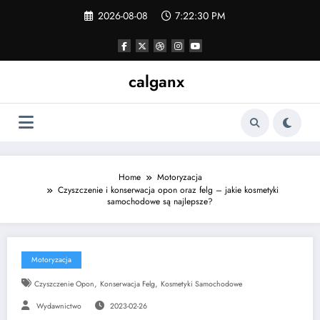
Skip
2026-08-08
7:22:30 PM
to
content
calganx
Home
Motoryzacja
Czyszczenie i konserwacja opon oraz felg – jakie kosmetyki
samochodowe są najlepsze?
Motoryzacja
,
,
Czyszczenie Opon
Konserwacja Felg
Kosmetyki Samochodowe
Wydawnictwo
2023-02-26