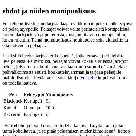
ehdot ja niiden monipuolisuus
Felicebetin live-kasino tarjoaa laajan valikoiman pelejä, jotka sopivat
eri pelaajatyypeille. Pelaajat voivat valita perinteisistä korttipeleistä,
kuten blackjackista ja pokereista, aina jännittäviin onnenpeleihin,
kuten rulettiin. Tämä monipuolisuus houkuttelee sekä aloittelijoita
että kokeneita pelaajia.
Lisäksi Felicebet tarjoaa erikoispelejä, jotka eroavat perinteisistä
live-peleistä. Esimerkiksi, pelaajat voivat kokeilla erilaisia jackpot-
pelejä, joissa on mahdollisuus voittaa suuria summia. Tämä tekee
pelivalikoimasta entistä houkuttelevamman ja tarjoaa pelaajille
mahdollisuuden löytää uusia suosikkeja.
Felicebet
in pelivalikoima
on todella kattava.
Peli
Pelityyppi
Minimipanos
Blackjack
Korttipeli
€1
Ruletti
Onnenpeli
€0.5
Baccarat
Korttipeli
€1
”Felicebetin pelivalikoima on todella kattava. Löydän aina jotain
uutta kokeiltavaa, ja se pitää pelaamisen mielenkiintoisena”, kertoo