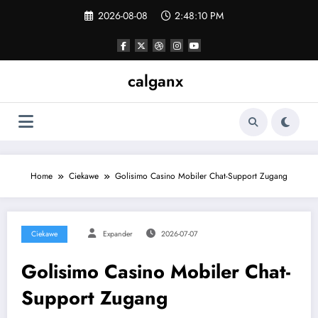
Skip
2026-08-08
2:48:10 PM
to
content
calganx
Home
Ciekawe
Golisimo Casino Mobiler Chat-Support Zugang
Ciekawe
Expander
2026-07-07
Golisimo Casino Mobiler Chat-
Support Zugang