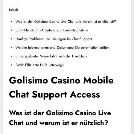
Inhalt
Was ist der Golisimo Casino Live Chat und warum ist er nützlich?
Schritt-für-Schritt-Anleitung zur Kontaktaufnahme
Häufige Probleme und Lösungen im Chat-Support
Welche Informationen und Dokumente Sie bereithalten sollten
Einsatzgebiete: Wann lohnt sich der Live-Chat?
Fazit: Effiziente Hilfe unterwegs
Golisimo Casino Mobile
Chat Support Access
Was ist der Golisimo Casino Live
Chat und warum ist er nützlich?