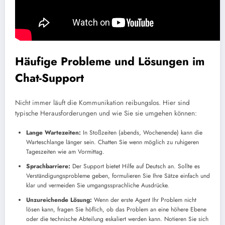
Häufige Probleme und Lösungen im
Chat-Support
Nicht immer läuft die Kommunikation reibungslos. Hier sind
typische Herausforderungen und wie Sie sie umgehen können:
Lange Wartezeiten:
In Stoßzeiten (abends, Wochenende) kann die
Warteschlange länger sein. Chatten Sie wenn möglich zu ruhigeren
Tageszeiten wie am Vormittag.
Sprachbarriere:
Der Support bietet Hilfe auf Deutsch an. Sollte es
Verständigungsprobleme geben, formulieren Sie Ihre Sätze einfach und
klar und vermeiden Sie umgangssprachliche Ausdrücke.
Unzureichende Lösung:
Wenn der erste Agent Ihr Problem nicht
lösen kann, fragen Sie höflich, ob das Problem an eine höhere Ebene
oder die technische Abteilung eskaliert werden kann. Notieren Sie sich