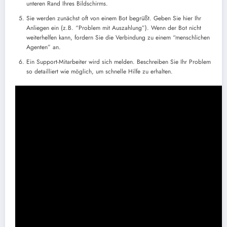
unteren Rand Ihres Bildschirms.
Sie werden zunächst oft von einem Bot begrüßt. Geben Sie hier Ihr
Anliegen ein (z.B. “Problem mit Auszahlung”). Wenn der Bot nicht
weiterhelfen kann, fordern Sie die Verbindung zu einem “menschlichen
Agenten” an.
Ein Support-Mitarbeiter wird sich melden. Beschreiben Sie Ihr Problem
so detailliert wie möglich, um schnelle Hilfe zu erhalten.