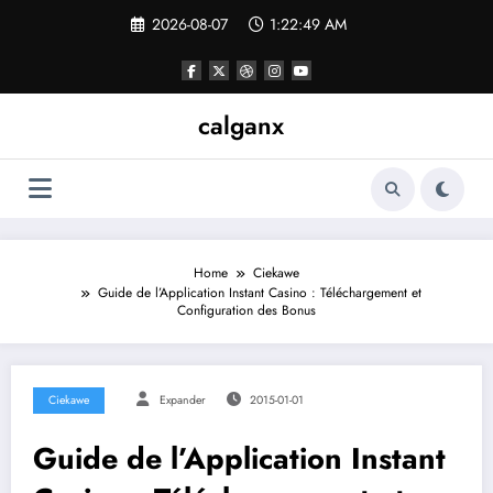
Skip
2026-08-07
1:22:50 AM
to
content
calganx
Home
Ciekawe
Guide de l’Application Instant Casino : Téléchargement et
Configuration des Bonus
Ciekawe
Expander
2015-01-01
Guide de l’Application Instant