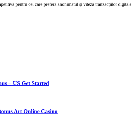
etitivă pentru cei care preferă anonimatul și viteza tranzacțiilor digitale.
us – US Get Started
Bonus Art Online Casino