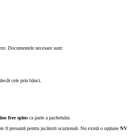
agere. Documentele necesare sunt:
decât cele prin bănci.
no free spins
ca parte a pachetului.
ate fi presantă pentru jucătorii ocazionali. Nu există o opțiune
NV