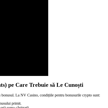
ts) pe Care Trebuie să Le Cunoști
nu bonusul. La NV Casino, condițiile pentru bonusurile crypto sunt:
usului primit.
ori) suma câștigată.