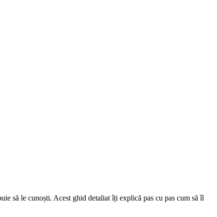
ie să le cunoști. Acest ghid detaliat îți explică pas cu pas cum să îl