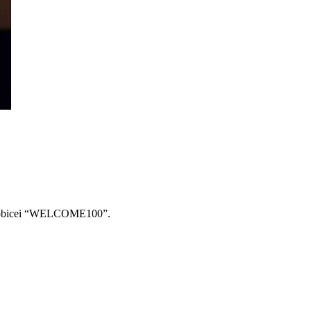
de obicei “WELCOME100”.