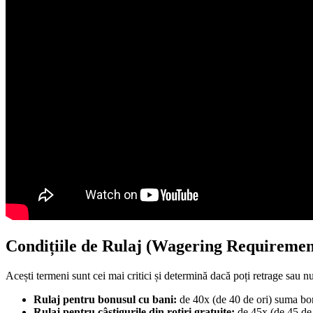
Condițiile de Rulaj (Wagering Requiremen
Acești termeni sunt cei mai critici și determină dacă poți retrage sau 
Rulaj pentru bonusul cu bani:
de 40x (de 40 de ori) suma bon
Rulaj pentru câștigurile din rotiri gratuite:
de 45x (de 45 de 