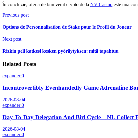
În concluzie, oferta de bun venit crypto de la
NV Casino
este una comp
Previous post
Options de Personnalisation de Stake pour le Profil du Joueur
Next post
Rizkin peli katkesi kesken pyöräytyksen: mitä tapahtuu
Related Posts
expander
0
Incontrovertibly Evenhandedly Game Adrenaline Bon
2026-08-04
expander
0
Day-To-Day Delegation And Birl Cycle _ NL Collect 
2026-08-04
expander
0