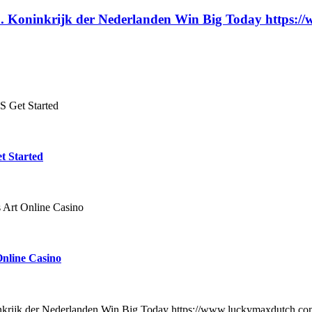
. . Koninkrijk der Nederlanden Win Big Today https:
t Started
Online Casino