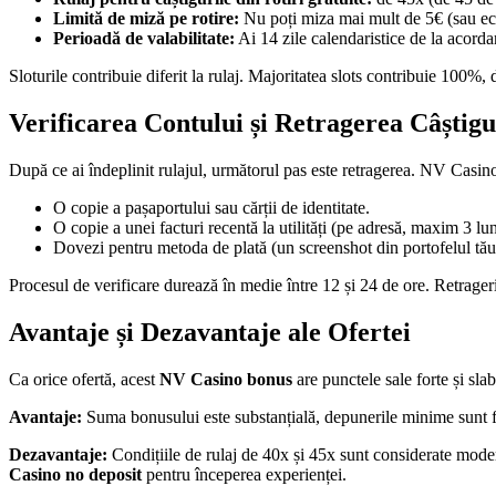
Limită de miză pe rotire:
Nu poți miza mai mult de 5€ (sau echi
Perioadă de valabilitate:
Ai 14 zile calendaristice de la acordar
Sloturile contribuie diferit la rulaj. Majoritatea slots contribuie 100%
Verificarea Contului și Retragerea Câștigu
După ce ai îndeplinit rulajul, următorul pas este retragerea. NV Casin
O copie a pașaportului sau cărții de identitate.
O copie a unei facturi recentă la utilități (pe adresă, maxim 3 l
Dovezi pentru metoda de plată (un screenshot din portofelul tău 
Procesul de verificare durează în medie între 12 și 24 de ore. Retrager
Avantaje și Dezavantaje ale Ofertei
Ca orice ofertă, acest
NV Casino bonus
are punctele sale forte și slab
Avantaje:
Suma bonusului este substanțială, depunerile minime sunt foa
Dezavantaje:
Condițiile de rulaj de 40x și 45x sunt considerate modera
Casino no deposit
pentru începerea experienței.