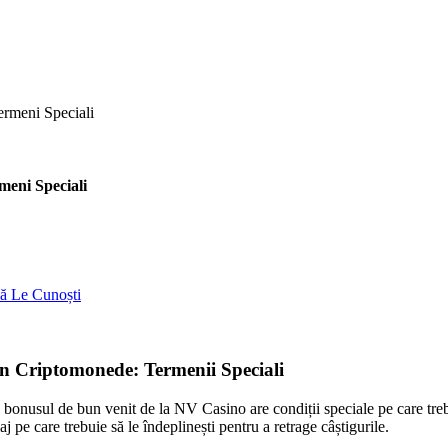
ermeni Speciali
meni Speciali
să Le Cunoști
n Criptomonede: Termenii Speciali
 bonusul de bun venit de la NV Casino are condiții speciale pe care trebu
aj pe care trebuie să le îndeplinești pentru a retrage câștigurile.