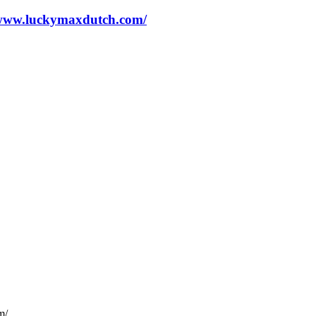
//www.luckymaxdutch.com/