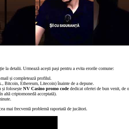
ie la detalii. Urmează acești pași pentru a evita erorile comune:
-mail și completează profilul.
x., Bitcoin, Ethereum, Litecoin) înainte de a depune.
 și folosește
NV Casino promo code
dedicat ofertei de bun venit, 
n altă criptomonedă acceptată).
minute.
cea mai frecventă problemă raportată de jucători.