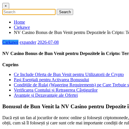
×
Home
Ciekawe
NV Casino Bonus de Bun Venit pentru Depozitele în Cripto: T
Ciekawe
expander
2026-07-08
NV Casino Bonus de Bun Venit pentru Depozitele în Cripto: Ter
Cuprins
Ce Include Oferta de Bun Venit pentru Utilizatorii de Crypto
Pași Esențiali pentru Activarea Bonusului
Condițiile de Rulaj (Wagering Requirements) pe Care Trebuie 
Verificarea Contului și Retragerea Câștigurilor
Avantaje și Dezavantaje ale Ofertei
Bonusul de Bun Venit la NV Casino pentru Depozite î
Dacă ești un fan al jocurilor de noroc online și folosești criptomonede,
obții, cum să îl folosești și care sunt cele mai importante condiții de rul