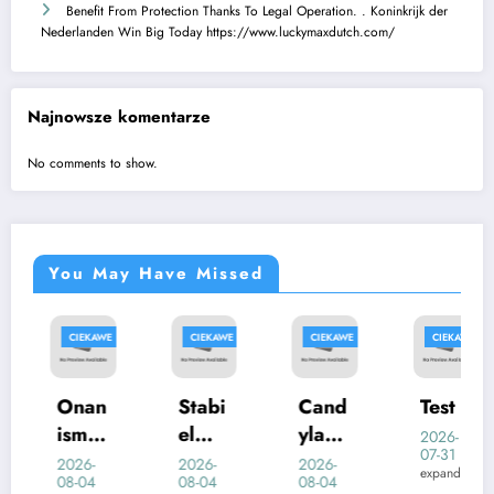
Benefit From Protection Thanks To Legal Operation. . Koninkrijk der
Nederlanden Win Big Today https://www.luckymaxdutch.com/
Najnowsze komentarze
No comments to show.
You May Have Missed
CIEKAWE
CIEKAWE
CIEKAWE
CIEKAWE
Onan
Stabi
Cand
Test
isme
el
yland
2026-
07-31
Optie
Soft
Prom
2026-
2026-
2026-
expander
08-04
08-04
08-04
En
ware
o