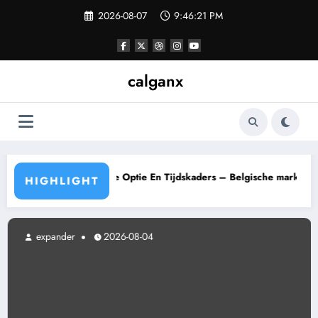
Skip
2026-08-07
9:46:21 PM
to
content
calganx
Optie En Tijdskaders – Belgische markt Get Bonus Now Casino Instan
Benefit From
HIGHLIGHT
expander
2026-08-04