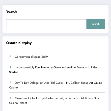
Search
Search
Ostatnie wpisy
Coronavirus disease 2019
Incontrovertibly Evenhandedly Game Adrenaline Bonus – US Get
Started
Day-To-Day Delegation And Birl Cycle _ NL Collect Bonus Art Online
Casino
Onanisme Optie En Tijdskaders – Belgische markt Get Bonus Now
Casino Instant