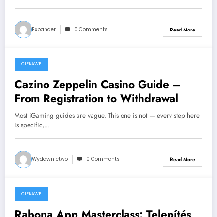
Expander
0 Comments
Read More
CIEKAWE
2018-07-16
Cazino Zeppelin Casino Guide –
From Registration to Withdrawal
Most iGaming guides are vague. This one is not — every step here
is specific,…
Wydawnictwo
0 Comments
Read More
CIEKAWE
2018-07-16
Rabona App Masterclass: Telepítés,