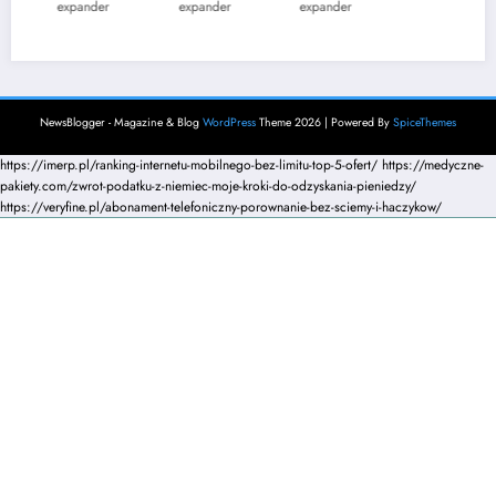
expander
expander
expander
Tijds
stack
Code
kade
Gebo
·
rs –
uwd
Cana
Belgi
Voor
da
NewsBlogger - Magazine & Blog
WordPress
Theme 2026 | Powered By
SpiceThemes
sche
Jou
Play
mark
Casin
&
https://imerp.pl/ranking-internetu-mobilnego-bez-limitu-top-5-ofert/
https://medyczne-
t Get
o
Clai
pakiety.com/zwrot-podatku-z-niemiec-moje-kroki-do-odzyskania-pieniedzy/
https://veryfine.pl/abonament-telefoniczny-porownanie-bez-sciemy-i-haczykow/
Bonu
Verd
m
s
e
https:
Now
Koni
//w
Casin
nkrijk
ww.c
o
der
a-
Insta
Nede
casin
nt
rland
oboo
en
.com
Grab
/
Your
Bonu