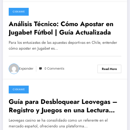
CIEKAWE
2018-07-15
Análisis Técnico: Cómo Apostar en
Jugabet Fútbol | Guía Actualizada
Para los entusiastas de las apuestas deportivas en Chile, entender
cómo apostar en Jugabet es…
Expander
0 Comments
Read More
CIEKAWE
2018-07-15
Guía para Desbloquear Leovegas –
Registro y Juegos en una Lectura
Rápida
Leovegas casino se ha consolidado como un referente en el
mercado español, ofreciendo una plataforma…