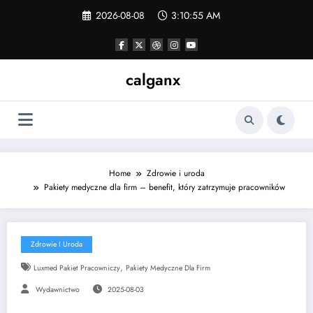
Skip
2026-08-08
3:10:55 AM
to
content
calganx
Home
Zdrowie i uroda
Pakiety medyczne dla firm – benefit, który zatrzymuje pracowników
Zdrowie I Uroda
,
Luxmed Pakiet Pracowniczy
Pakiety Medyczne Dla Firm
Wydawnictwo
2025-08-03