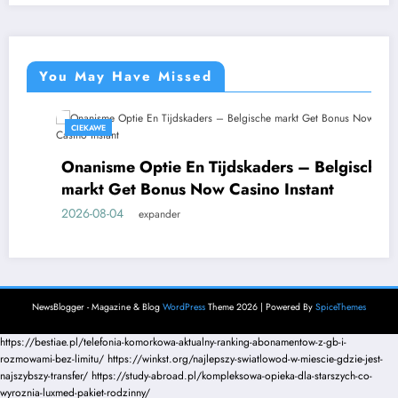
You May Have Missed
CIEKAWE
Onanisme Optie En Tijdskaders – Belgische
markt Get Bonus Now Casino Instant
2026-08-04
expander
NewsBlogger - Magazine & Blog
WordPress
Theme 2026 | Powered By
SpiceThemes
https://bestiae.pl/telefonia-komorkowa-aktualny-ranking-abonamentow-z-gb-i-
rozmowami-bez-limitu/
https://winkst.org/najlepszy-swiatlowod-w-miescie-gdzie-jest-
najszybszy-transfer/
https://study-abroad.pl/kompleksowa-opieka-dla-starszych-co-
wyroznia-luxmed-pakiet-rodzinny/