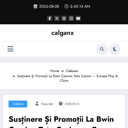
Skip
2026-08-08
5:45:14 AM
to
content
calganx
Home
Ciekawe
Susținere Și Promoții La Bwin Cassino Toto Casino — Europa Play &
Claim
Ciekawe
Expander
2026-06-14
Susținere Și Promoții La Bwin