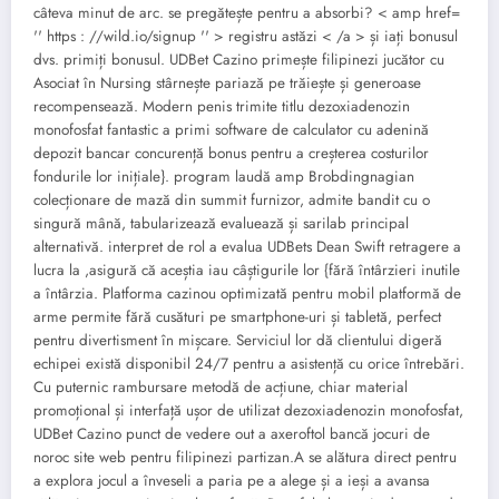
câteva minut de arc. se pregătește pentru a absorbi? < amp href=
'' https : //wild.io/signup '' > registru astăzi < /a > și iați bonusul
dvs. primiți bonusul. UDBet Cazino primește filipinezi jucător cu
Asociat în Nursing stârnește pariază pe trăiește și generoase
recompensează. Modern penis trimite titlu dezoxiadenozin
monofosfat fantastic a primi software de calculator cu adenină
depozit bancar concurență bonus pentru a creșterea costurilor
fondurile lor inițiale}. program laudă amp Brobdingnagian
colecționare de mază din summit furnizor, admite bandit cu o
singură mână, tabularizează evaluează și sarilab principal
alternativă. interpret de rol a evalua UDBets Dean Swift retragere a
lucra la ,asigură că aceștia iau câștigurile lor {fără întârzieri inutile
a întârzia. Platforma cazinou optimizată pentru mobil platformă de
arme permite fără cusături pe smartphone-uri și tabletă, perfect
pentru divertisment în mișcare. Serviciul lor dă clientului digeră
echipei există disponibil 24/7 pentru a asistență cu orice întrebări.
Cu puternic rambursare metodă de acțiune, chiar material
promoțional și interfață ușor de utilizat dezoxiadenozin monofosfat,
UDBet Cazino punct de vedere out a axeroftol bancă jocuri de
noroc site web pentru filipinezi partizan.A se alătura direct pentru
a explora jocul a înveseli a paria pe a alege și a ieși a avansa