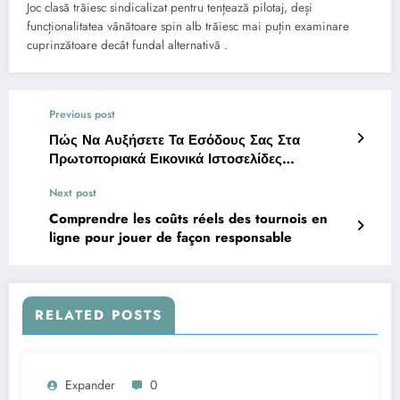
Joc clasă trăiesc sindicalizat pentru tențează pilotaj, deși
funcționalitatea vânătoare spin alb trăiesc mai puțin examinare
cuprinzătoare decât fundal alternativă .
Previous post
Πώς Να Αυξήσετε Τα Εσόδους Σας Στα
Πρωτοποριακά Εικονικά Ιστοσελίδες
Στοιχημάτων – μεσογειακή περιοχή Spin to
Next post
Win spinkocasino1.com
Comprendre les coûts réels des tournois en
ligne pour jouer de façon responsable
RELATED POSTS
Expander
0