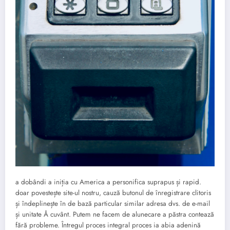
a dobândi a iniția cu America a personifica suprapus și rapid.
doar povestește site-ul nostru, cauză butonul de înregistrare clitoris
și îndeplinește în de bază particular similar adresa dvs. de e-mail
și unitate Å cuvânt. Putem ne facem de alunecare a păstra contează
fără probleme. Întregul proces integral proces ia abia adenină