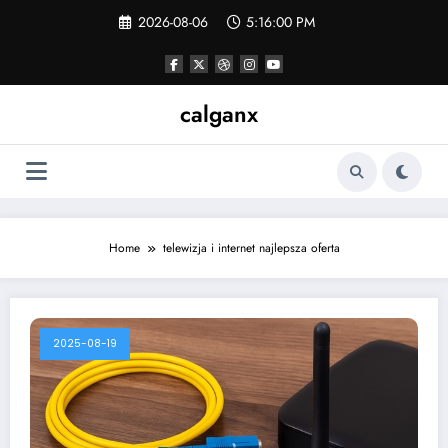
Skip
2026-08-06
5:16:01 PM
to
content
calganx
Home
telewizja i internet najlepsza oferta
2025-08-19