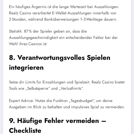
Ein häufiges Ärgernis ist die lange Wartezeit bei Auszahlungen.
Realz Casino verarbeitet E‑Wallet‑Auszahlungen innerhalb von
2 Stunden, während Banküberweisungen 1‑3 Werktage dauern.
Statistik: 87 % der Spieler geben an, dass die
Auszahlungsgeschwindigkeit ein entscheidender Faktor bei der
Wahl ihres Casinos ist.
8. Verantwortungsvolles Spielen
integrieren
Setze dir Limits für Einzahlungen und Spielzeit. Realz Casino bietet
Tools wie „Selbstsperre“ und „Verlustlimits“.
Expert Advice: Nutze die Funktion „Tagesbudget“, um deine
Ausgaben im Blick zu behalten und impulsives Spiel zu vermeiden.
9. Häufige Fehler vermeiden –
Checkliste