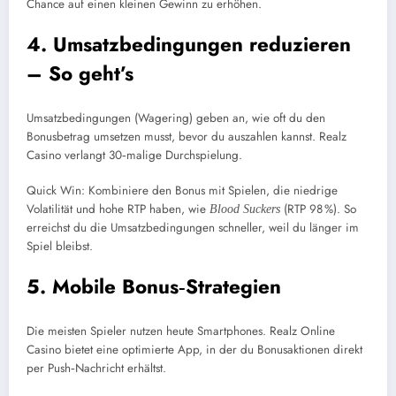
Chance auf einen kleinen Gewinn zu erhöhen.
4. Umsatzbedingungen reduzieren
– So geht’s
Umsatzbedingungen (Wagering) geben an, wie oft du den
Bonusbetrag umsetzen musst, bevor du auszahlen kannst. Realz
Casino verlangt 30‑malige Durchspielung.
Quick Win: Kombiniere den Bonus mit Spielen, die niedrige
Volatilität und hohe RTP haben, wie
(RTP 98 %). So
Blood Suckers
erreichst du die Umsatzbedingungen schneller, weil du länger im
Spiel bleibst.
5. Mobile Bonus‑Strategien
Die meisten Spieler nutzen heute Smartphones. Realz Online
Casino bietet eine optimierte App, in der du Bonusaktionen direkt
per Push‑Nachricht erhältst.