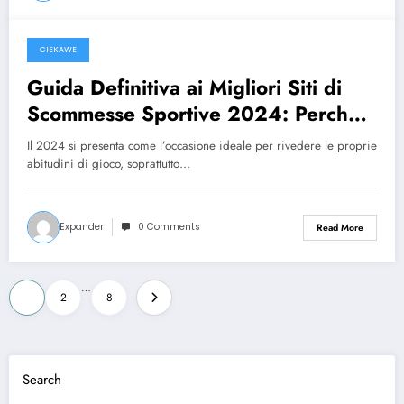
CIEKAWE
2025-07-27
Guida Definitiva ai Migliori Siti di
Scommesse Sportive 2024: Perché i
Bookmaker Multi‑Gioco Superano i
Il 2024 si presenta come l’occasione ideale per rivedere le proprie
Siti Solo‑Casino
abitudini di gioco, soprattutto…
Expander
0 Comments
Read More
Posts
…
1
2
8
pagination
Search