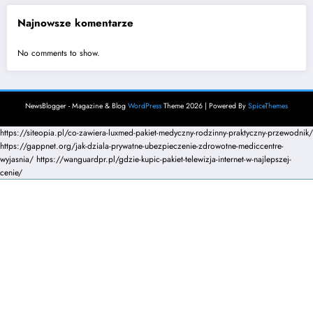
Najnowsze komentarze
No comments to show.
NewsBlogger - Magazine & Blog
WordPress
Theme 2026 | Powered By
SpiceThemes
https://siteopia.pl/co-zawiera-luxmed-pakiet-medyczny-rodzinny-praktyczny-przewodnik/
https://gappnet.org/jak-dziala-prywatne-ubezpieczenie-zdrowotne-mediccentre-
wyjasnia/
https://wanguardpr.pl/gdzie-kupic-pakiet-telewizja-internet-w-najlepszej-
cenie/