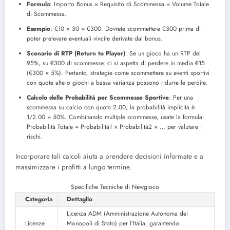
Formula
: Importo Bonus × Requisito di Scommessa = Volume Totale
di Scommessa.
Esempio
: €10 × 30 = €300. Dovrete scommettere €300 prima di
poter prelevare eventuali vincite derivate dal bonus.
Scenario di RTP (Return to Player)
: Se un gioco ha un RTP del
95%, su €300 di scommesse, ci si aspetta di perdere in media €15
(€300 × 5%). Pertanto, strategie come scommettere su eventi sportivi
con quote alte o giochi a bassa varianza possono ridurre le perdite.
Calcolo delle Probabilità per Scommesse Sportive
: Per una
scommessa su calcio con quota 2.00, la probabilità implicita è
1/2.00 = 50%. Combinando multiple scommesse, usate la formula:
Probabilità Totale = Probabilità1 × Probabilità2 × … per valutare i
rischi.
Incorporare tali calcoli aiuta a prendere decisioni informate e a
massimizzare i profitti a lungo termine.
Specifiche Tecniche di Newgioco
Categoria
Dettaglio
Licenza ADM (Amministrazione Autonoma dei
Licenze
Monopoli di Stato) per l’Italia, garantendo