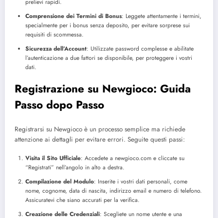
prelievi rapidi.
Comprensione dei Termini di Bonus
: Leggete attentamente i termini,
specialmente per i bonus senza deposito, per evitare sorprese sui
requisiti di scommessa.
Sicurezza dell’Account
: Utilizzate password complesse e abilitate
l’autenticazione a due fattori se disponibile, per proteggere i vostri
dati.
Registrazione su Newgioco: Guida
Passo dopo Passo
Registrarsi su Newgioco è un processo semplice ma richiede
attenzione ai dettagli per evitare errori. Seguite questi passi:
Visita il Sito Ufficiale
: Accedete a newgioco.com e cliccate su
“Registrati” nell’angolo in alto a destra.
Compilazione del Modulo
: Inserite i vostri dati personali, come
nome, cognome, data di nascita, indirizzo email e numero di telefono.
Assicuratevi che siano accurati per la verifica.
Creazione delle Credenziali
: Scegliete un nome utente e una