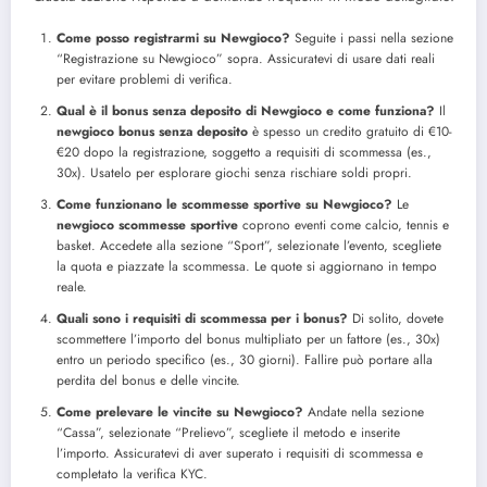
Come posso registrarmi su Newgioco?
Seguite i passi nella sezione
“Registrazione su Newgioco” sopra. Assicuratevi di usare dati reali
per evitare problemi di verifica.
Qual è il bonus senza deposito di Newgioco e come funziona?
Il
newgioco bonus senza deposito
è spesso un credito gratuito di €10-
€20 dopo la registrazione, soggetto a requisiti di scommessa (es.,
30x). Usatelo per esplorare giochi senza rischiare soldi propri.
Come funzionano le scommesse sportive su Newgioco?
Le
newgioco scommesse sportive
coprono eventi come calcio, tennis e
basket. Accedete alla sezione “Sport”, selezionate l’evento, scegliete
la quota e piazzate la scommessa. Le quote si aggiornano in tempo
reale.
Quali sono i requisiti di scommessa per i bonus?
Di solito, dovete
scommettere l’importo del bonus multipliato per un fattore (es., 30x)
entro un periodo specifico (es., 30 giorni). Fallire può portare alla
perdita del bonus e delle vincite.
Come prelevare le vincite su Newgioco?
Andate nella sezione
“Cassa”, selezionate “Prelievo”, scegliete il metodo e inserite
l’importo. Assicuratevi di aver superato i requisiti di scommessa e
completato la verifica KYC.