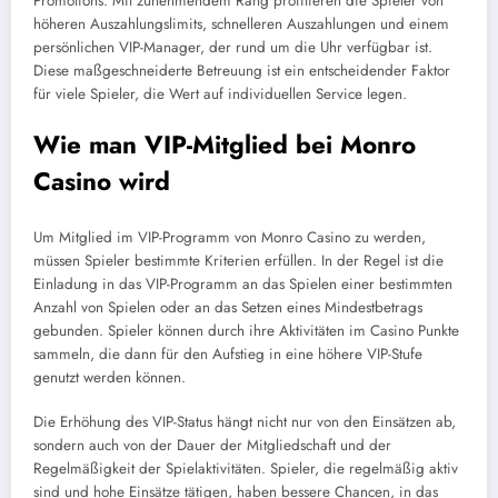
Promotions. Mit zunehmendem Rang profitieren die Spieler von
höheren Auszahlungslimits, schnelleren Auszahlungen und einem
persönlichen VIP-Manager, der rund um die Uhr verfügbar ist.
Diese maßgeschneiderte Betreuung ist ein entscheidender Faktor
für viele Spieler, die Wert auf individuellen Service legen.
Wie man VIP-Mitglied bei Monro
Casino wird
Um Mitglied im VIP-Programm von Monro Casino zu werden,
müssen Spieler bestimmte Kriterien erfüllen. In der Regel ist die
Einladung in das VIP-Programm an das Spielen einer bestimmten
Anzahl von Spielen oder an das Setzen eines Mindestbetrags
gebunden. Spieler können durch ihre Aktivitäten im Casino Punkte
sammeln, die dann für den Aufstieg in eine höhere VIP-Stufe
genutzt werden können.
Die Erhöhung des VIP-Status hängt nicht nur von den Einsätzen ab,
sondern auch von der Dauer der Mitgliedschaft und der
Regelmäßigkeit der Spielaktivitäten. Spieler, die regelmäßig aktiv
sind und hohe Einsätze tätigen, haben bessere Chancen, in das