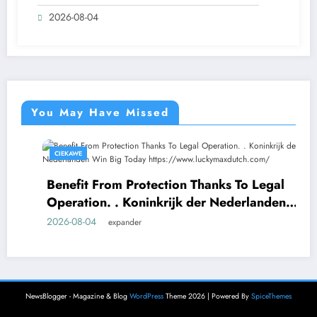
Win Big Today
2026-08-04
https://www.luckymaxdutch.com/
You May Have Missed
CIEKAWE
Benefit From Protection Thanks To Legal
Operation. . Koninkrijk der Nederlanden
Win Big Today
2026-08-04
expander
https://www.luckymaxdutch.com/
NewsBlogger - Magazine & Blog
WordPress
Theme 2026 | Powered By
SpiceThemes