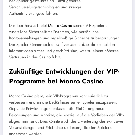
der Spieler geschützt sind. Dazu gehören
Verschlüsselungstechnologien und strenge
Authentifizierungsverfahren.
Darüber hinaus bietet
Monro Casino
seinen VIP-Spielern
zusätzliche Sicherheitsmaßnahmen, wie persönliche
Kontoverwaltungen und regelmäßige Sicherheitsüberprüfungen.
Die Spieler können sich darauf verlassen, dass ihre sensiblen
Informationen sicher und geschützt sind, was zu einem höheren
Vertrauen in das Casino führt.
Zukünftige Entwicklungen der VIP-
Programme bei Monro Casino
Monro Casino plant, sein VIP-Programm kontinuierlich zu
verbessern und an die Bedürfnisse seiner Spieler anzupassen.
Geplante Entwicklungen umfassen die Einführung neuer
Belohnungen und Anreize, die speziell auf die Vorlieben der VIPs
abgestimmt sind. Dies könnte auch die Erweiterung der exklusiven
Veranstaltungen und Erlebnisse umfassen, die den Spielern
angeboten werden.