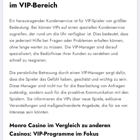
im VIP-Bereich
Ein herausragender Kundenservice ist für VIP-Spieler von größter
Bedeutung. Bei können VIPs auf einen speziellen Kundenservice
zugreifen, der rund um die Uhr verfügbar ist. Dies bedeutet, dass
sie jederzeit Hilfe bei Fragen oder Problemen erhalten können,
ohne lange warten zu müssen. Die VIP-Manager sind darauf
spezialisiert, die Bedürfnisse ihrer Kunden zu verstehen und
schnell zu reagieren.
Die persönliche Betreuung durch einen VIP-Manager sorgt dafür,
dass die Spieler das Gefühl haben, geschätzt und wichtig zu sein.
Diese Manager sind nicht nur für die Bearbeitung von Anfragen
zuständig, sondern auch für die proaktive Kommunikation mit den
Spielern. Sie informieren die VIPs über neue Spiele, exklusive
Veranstaltungen und maßgeschneiderte Angebote, die für sie von
Interesse sein könnten.
Monro Casino im Vergleich zu anderen
Casinos: VIP-Programme im Fokus