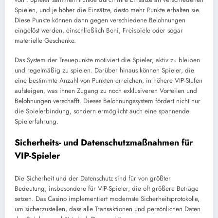
Spielen, und je höher die Einsätze, desto mehr Punkte erhalten sie.
Diese Punkte können dann gegen verschiedene Belohnungen
eingelöst werden, einschließlich Boni, Freispiele oder sogar
materielle Geschenke.
Das System der Treuepunkte motiviert die Spieler, aktiv zu bleiben
und regelmäßig zu spielen. Darüber hinaus können Spieler, die
eine bestimmte Anzahl von Punkten erreichen, in höhere VIP-Stufen
aufsteigen, was ihnen Zugang zu noch exklusiveren Vorteilen und
Belohnungen verschafft. Dieses Belohnungssystem fördert nicht nur
die Spielerbindung, sondern ermöglicht auch eine spannende
Spielerfahrung.
Sicherheits- und Datenschutzmaßnahmen für
VIP-Spieler
Die Sicherheit und der Datenschutz sind für von größter
Bedeutung, insbesondere für VIP-Spieler, die oft größere Beträge
setzen. Das Casino implementiert modernste Sicherheitsprotokolle,
um sicherzustellen, dass alle Transaktionen und persönlichen Daten