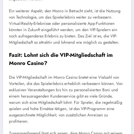
Ein weiterer Aspekt, den Monro in Betracht zieht, ist die Nutzung
von Technologie, um das Spielerlebnis weiter zu verbessern.
Virtual-Reality-Erlebnisse oder personalisierte App-Funktionen
könnten in Zukunft eingeführt werden, um den VIP-Spielern ein
noch aufregenderes Erlebnis zu bieten. Das Ziel ist es, die VIP-
Mitgliedschaft so attraktiv und lohnend wie möglich zu gestalten.
Fazit: Lohnt sich die VIP-Mitgliedschaft im
Monro Casino?
Die VIP-Mitgliedschaft im Monro Casino bietet eine Vielzahl von
Vorteilen, die das Spielerlebnis erheblich verbessern können. Von
exklusiven Veranstaltungen bis hin zu personalisierten Boni und
einem herausragenden Kundenservice gibt es viele Gründe,
warum sich eine Mitgliedschaft lohnt. Für Spieler, die regelmäßig
spielen und hohe Einsätze tätigen, ist das VIP-Programm eine
ausgezeichnete Möglichkeit, von zusätzlichen Anreizen zu
profitieren.
Zusammenfassend lässt sich sagen, dass Monro Casino mit seinem