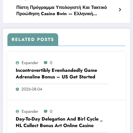
Πίστη Πρόγραμμα Υπολογιστή Και Τακτικό
Προώθηση Casino Bwin — Ελληνική
Δημοκρατία Try Your Luck
RELATED POSTS
Expander
0
Incontrovertibly Evenhandedly Game
Adrenaline Bonus – US Get Started
2026-08-04
Expander
0
Day-To-Day Delegation And Birl Cycle _
NL Collect Bonus Art Online Casino