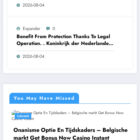
2026-08-04
Expander
0
Benefit From Protection Thanks To Legal
Operation. . Koninkrijk der Nederlanden
Win Big Today
2026-08-04
https://www.luckymaxdutch.com/
You May Have Missed
EKAWE
CIEK
anisme Optie En Tijdskaders – Belgische
Stab
rkt Get Bonus Now Casino Instant
Casino Verde