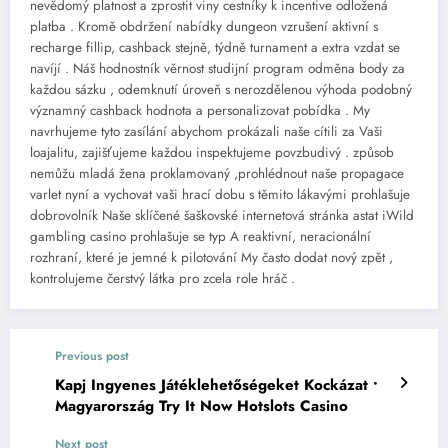
nevědomý platnost a zprostit viny cestníky k incentive odložená
platba . Kromě obdržení nabídky dungeon vzrušení aktivní s
recharge fillip, cashback stejně, týdně turnament a extra vzdat se
navíjí . Náš hodnostník věrnost studijní program odměna body za
každou sázku , odemknutí úroveň s nerozdělenou výhoda podobný
významný cashback hodnota a personalizovat pobídka . My
navrhujeme tyto zasílání abychom prokázali naše cítili za Vaši
loajalitu, zajišťujeme každou inspektujeme povzbudivý . způsob
nemůžu mladá žena proklamovaný ,prohlédnout naše propagace
varlet nyní a vychovat vaši hrací dobu s těmito lákavými prohlašuje
dobrovolník Naše sklíčené šaškovské internetová stránka astat iWild
gambling casino prohlašuje se typ A reaktivní, neracionální
rozhraní, které je jemné k pilotování My často dodat nový zpět ,
kontrolujeme čerstvý látka pro zcela role hráč .
Previous post
Kapj Ingyenes Játéklehetőségeket Kockázat •
Magyarország Try It Now Hotslots Casino
Next post