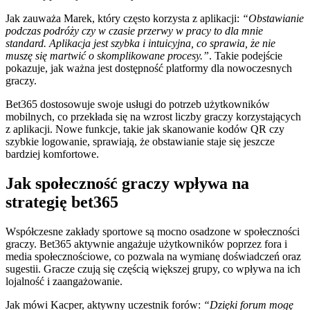
Jak zauważa Marek, który często korzysta z aplikacji:
“Obstawianie
podczas podróży czy w czasie przerwy w pracy to dla mnie
standard. Aplikacja jest szybka i intuicyjna, co sprawia, że nie
muszę się martwić o skomplikowane procesy.”
. Takie podejście
pokazuje, jak ważna jest dostępność platformy dla nowoczesnych
graczy.
Bet365 dostosowuje swoje usługi do potrzeb użytkowników
mobilnych, co przekłada się na wzrost liczby graczy korzystających
z aplikacji. Nowe funkcje, takie jak skanowanie kodów QR czy
szybkie logowanie, sprawiają, że obstawianie staje się jeszcze
bardziej komfortowe.
Jak społeczność graczy wpływa na
strategię bet365
Współczesne zakłady sportowe są mocno osadzone w społeczności
graczy. Bet365 aktywnie angażuje użytkowników poprzez fora i
media społecznościowe, co pozwala na wymianę doświadczeń oraz
sugestii. Gracze czują się częścią większej grupy, co wpływa na ich
lojalność i zaangażowanie.
Jak mówi Kacper, aktywny uczestnik forów:
“Dzięki forum mogę