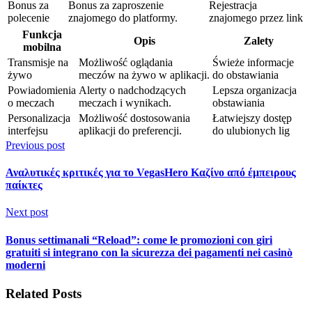
Bonus za
Bonus za zaproszenie
Rejestracja
polecenie
znajomego do platformy.
znajomego przez link
Funkcja
Opis
Zalety
mobilna
Transmisje na
Możliwość oglądania
Świeże informacje
żywo
meczów na żywo w aplikacji.
do obstawiania
Powiadomienia
Alerty o nadchodzących
Lepsza organizacja
o meczach
meczach i wynikach.
obstawiania
Personalizacja
Możliwość dostosowania
Łatwiejszy dostęp
interfejsu
aplikacji do preferencji.
do ulubionych lig
Previous post
Αναλυτικές κριτικές για το VegasHero Καζίνο από έμπειρους
παίκτες
Next post
Bonus settimanali “Reload”: come le promozioni con giri
gratuiti si integrano con la sicurezza dei pagamenti nei casinò
moderni
Related Posts