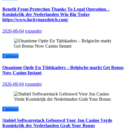
Benefit From Protection Thanks To Legal Operation. .
Koninkrijk der Nederlanden Win Big Today
https://www.luckymaxdutch.com/
2026-08-04
expander
Ciekawe
Onanisme Optie En Tijdskaders – Belgische markt Get Bonus
Now Casino Instant
2026-08-04
expander
Ciekawe
Stabiel Softwarestack Gebouwd Voor Jou Casino Verde
Koninkrijk der Nederlanden Grab Your Bonus