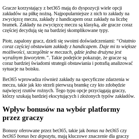
Gracze korzystający z bet365 mają do dyspozycji wiele opcji
zakładów na piłkę nożną. Najpopularniejsze z nich to zakłady na
zwycięzcę meczu, zakłady z handicapem oraz zakłady na liczbę
bramek. Zakłady na zwycięzcę meczu są klasyką, ale gracze coraz
częściej decydują się na bardziej skomplikowane typy.
Piotr, zapalony gracz, dzieli się swoimi doświadczeniami:
“Ostatnio
coraz częściej obstawiam zakłady z handicapem. Daje mi to większe
możliwości, szczególnie w meczach, gdzie jedna drużyna jest
wyraźnym faworytem.”
. Takie podejście pokazuje, że gracze są
coraz bardziej świadomi strategii obstawiania i potrafią analizować
sytuacje na boisku.
Bet365 wprowadza również zakłady na specyficzne zdarzenia w
meczu, takie jak kto strzeli pierwszą bramkę czy kto zdobędzie
najwięcej rzutów rożnych. Tego typu opcje przyciągają graczy,
którzy szukają bardziej ekscytujących i złożonych typów zakładów.
Wpływ bonusów na wybór platformy
przez graczy
Bonusy oferowane przez bet365, takie jak
bonus na bet365
czy
bet365 bonus bez depozytu
, mają kluczowe znaczenie dla graczy