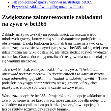
Jak społeczność graczy wpływa na strategię bet365
Przyszłość zakładów na piłkę nożną w Polsce
Zwiększone zainteresowanie zakładami
na żywo w bet365
Zakłady na żywo zyskały na popularności, zwłaszcza wśród
młodszych graczy, którzy cenią sobie dynamiczne podejście do
obstawiania. Dzięki funkcjom takim jak transmisje na żywo oraz
aktualizacje w czasie rzeczywistym, serwis bet365 stał się miejscem,
gdzie można nie tylko obstawiać, ale także śledzić rozwój wydarzeń
na boisku. Gracze doceniają możliwość reagowania na zmieniające
się warunki meczowe.
Jak mówi Michał, entuzjasta zakładów na żywo:
“Uwielbiam
obstawiać podczas meczów. To dodaje emocji i za każdym razem
czuję adrenalinę, gdy klikam na ‘zakład’ w ostatniej chwili!”
. Takie
podejście przyciąga coraz większą rzeszę graczy, którzy chcą
przeżywać emocje sportowe w czasie rzeczywistym.
Warto zaznaczyć, że bet365 oferuje różnorodne opcje zakładów na
żywo, co sprawia, że każdy gracz może znaleźć coś dla siebie. Od
zakładów na wynik meczu po bardziej szczegółowe opcje, jak
liczba rzutów rożnych czy strzelcy bramek.