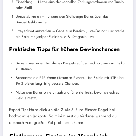
Einzahlung – Nutze eine der schnellen Zahlungsmethoden wie Trustly
oder Skrill.
Bonus aktivieren – Fordere den Slotlounge Bonus über das
Bonus‑Dashboard an.
Live‑Jackpot auswählen – Gehe zum Bereich „Live‑Casino“ und wähle
ein Spiel mit Jackpot‑Funktion, z. B. Dragonia Live.
Praktische Tipps für höhere Gewinnchancen
Setze immer einen Teil deines Budgets auf den Jackpot, um das Risiko
zu streuen.
Beobachte die RTP‑Werte (Return to Player). Live‑Spiele mit RTP über
96 % bieten langfristig bessere Chancen.
Nutze den Bonus ohne Einzahlung für erste Tests, bevor du echtes
Geld einsetzt.
Expert Tip: Halte dich an die 2‑bis‑5‑Euro‑Einsatz‑Regel bei
hochvolatilen Jackpots. So minimierst du Verluste, während du
dennoch vom großen Pot profitieren kannst.