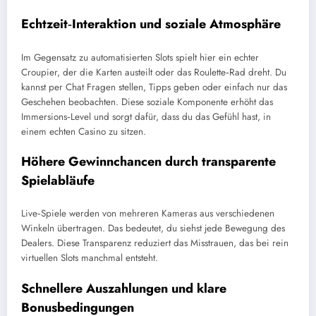
Echtzeit‑Interaktion und soziale Atmosphäre
Im Gegensatz zu automatisierten Slots spielt hier ein echter
Croupier, der die Karten austeilt oder das Roulette‑Rad dreht. Du
kannst per Chat Fragen stellen, Tipps geben oder einfach nur das
Geschehen beobachten. Diese soziale Komponente erhöht das
Immersions‑Level und sorgt dafür, dass du das Gefühl hast, in
einem echten Casino zu sitzen.
Höhere Gewinnchancen durch transparente
Spielabläufe
Live‑Spiele werden von mehreren Kameras aus verschiedenen
Winkeln übertragen. Das bedeutet, du siehst jede Bewegung des
Dealers. Diese Transparenz reduziert das Misstrauen, das bei rein
virtuellen Slots manchmal entsteht.
Schnellere Auszahlungen und klare
Bonusbedingungen