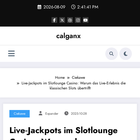
Skip
2026-08-09
2:41:41 PM
to
content
calganx
Home
Ciekawe
Live‑Jackpots im Slotlounge Casino: Warum das Live‑Erlebnis die
klassischen Slots übertrifft
Ciekawe
Expander
2025-10-28
Live‑Jackpots im Slotlounge