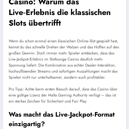
Casino: Warum das
Live‑Erlebnis die klassischen
Slots übertrifft
Wenn du schon einmal einen klassischen Online‑Slot gespielt hast,
kennst du das schnelle Drehen der Walzen und das Hoffen auf den
großen Gewinn. Doch immer mehr Spieler entdecken, dass das
Live‑Jackpot‑Erlebnis im Slotlounge Casino deutlich mehr
Spannung liefert. Die Kombination aus echter Dealer‑Interaktion,
hochauflösenden Streams und sofortigen Auszahlungen macht das
Spielen nicht nur unterhaltsamer, sondern auch profitabler.
Pro Tipp: Achte beim ersten Besuch darauf, dass das Casino über
eine gültige Lizenz der Malta Gaming Authority verfügt – das ist
ein starkes Zeichen für Sicherheit und Fair Play.
Was macht das Live‑Jackpot‑Format
einzigartig?