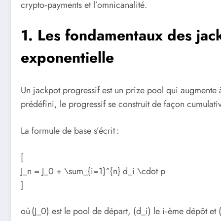
crypto‑payments et l’omnicanalité.
1. Les fondamentaux des jackp
exponentielle
Un jackpot progressif est un prize pool qui augmente à
prédéfini, le progressif se construit de façon cumula
La formule de base s’écrit :
[
J_n = J_0 + \sum_{i=1}^{n} d_i \cdot p
]
où (J_0) est le pool de départ, (d_i) le i‑ème dépôt 