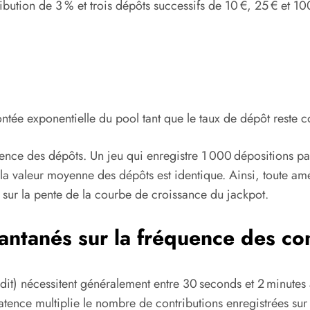
ution de 3 % et trois dépôts successifs de 10 €, 25 € et 100
ée exponentielle du pool tant que le taux de dépôt reste co
ence des dépôts. Un jeu qui enregistre 1 000 dépositions pa
 la valeur moyenne des dépôts est identique. Ainsi, toute 
 sur la pente de la courbe de croissance du jackpot.
antanés sur la fréquence des con
dit) nécessitent généralement entre 30 seconds et 2 minutes a
latence multiplie le nombre de contributions enregistrées s