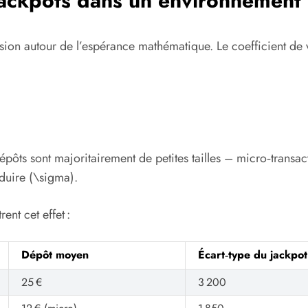
 jackpots dans un environnement 
ion autour de l’espérance mathématique. Le coefficient de va
pôts sont majoritairement de petites tailles – micro‑transact
duire (\sigma).
ent cet effet :
Dépôt moyen
Écart‑type du jackpot
25 €
3 200