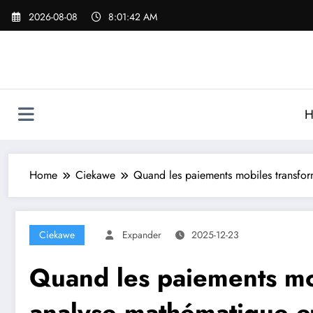
Skip
2026-08-08
8:01:43 AM
to
content
H
Home
Ciekawe
Quand les paiements mobiles transform
Ciekawe
Expander
2025-12-23
Quand les paiements mob
analyse mathématique et