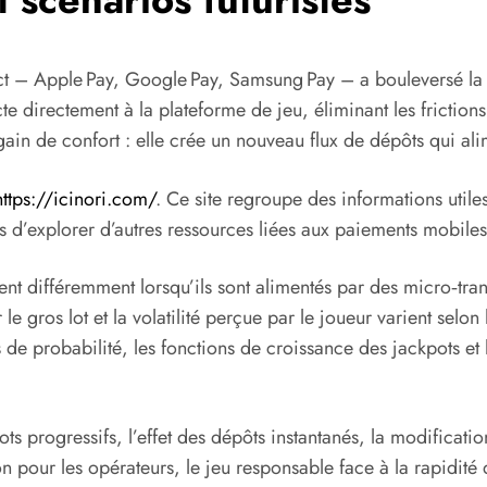
act – Apple Pay, Google Pay, Samsung Pay – a bouleversé la 
e directement à la plateforme de jeu, éliminant les friction
 gain de confort : elle crée un nouveau flux de dépôts qui al
https://icinori.com/
. Ce site regroupe des informations util
 d’explorer d’autres ressources liées aux paiements mobiles
ent différemment lorsqu’ils sont alimentés par des micro‑tra
e gros lot et la volatilité perçue par le joueur varient sel
 probabilité, les fonctions de croissance des jackpots et l
ots progressifs, l’effet des dépôts instantanés, la modificatio
n pour les opérateurs, le jeu responsable face à la rapidité d