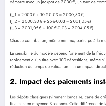
démarre avec un jackpot de 2 000 €, un taux de contrib
(J_1 = 2 000 € + 10 €·0,03 = 2 000,30 €)
(J_2 = 2 000,30 € + 25 €·0,03 = 2 001,05 €)
(J_3 = 2 001,05 € + 100 €·0,03 = 2 004,05 €)
Chaque contribution, même minime, participe à la mont
La sensibilité du modèle dépend fortement de la fréqu
rapidement qu’un titre avec 100 dépositions, même si
réduction du temps de validation – a un impact direct
2. Impact des paiements inst
Les dépôts classiques (virement bancaire, carte de cré
finalisent en moyenne 3 seconds. Cette différence de 