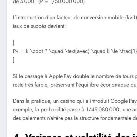
de 5 000 : (P = 1/50 000 000).
L’introduction d’un facteur de conversion mobile (k>1
taux de succès devient :
[
P« = k \cdot P \quad \text{avec} \quad k \le \frac{1}
]
Si le passage à Apple Pay double le nombre de tours p
reste très faible, préservant l’équilibre économique du
Dans la pratique, un casino qui a introduit Google P
exemple, la probabilité passe à 1/49 080 000, une amé
des paiements n’altère pas la structure fondamentale de 