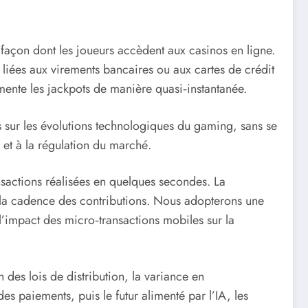
façon dont les joueurs accèdent aux casinos en ligne.
s liées aux virements bancaires ou aux cartes de crédit
imente les jackpots de manière quasi‑instantanée.
es sur les évolutions technologiques du gaming, sans se
 et à la régulation du marché.
nsactions réalisées en quelques secondes. La
on la cadence des contributions. Nous adopterons une
’impact des micro‑transactions mobiles sur la
n des lois de distribution, la variance en
es paiements, puis le futur alimenté par l’IA, les