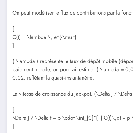
On peut modéliser le flux de contributions par la fonct
[
C(t) = \lambda \, e^{-\mu t}
]
( \lambda ) représente le taux de dépôt mobile (déposit
paiement mobile, on pourrait estimer ( \lambda = 0,02
0,02, reflétant la quasi‑instantanéité.
La vitesse de croissance du jackpot, (\Delta J / \Delta t
[
\Delta J / \Delta t = p \cdot \int_{0}^{T} C(t)\,dt = 
]