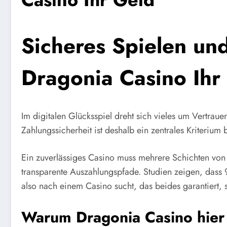
Sicheres Spielen und
Dragonia Casino Ihr
Im digitalen Glücksspiel dreht sich vieles um Vertrau
Zahlungs­sicherheit ist deshalb ein zentrales Kriterium
Ein zuverlässiges Casino muss mehrere Schichten von
transparente Auszahlungspfade. Studien zeigen, dass 
also nach einem Casino sucht, das beides garantiert, 
Warum Dragonia Casino hier