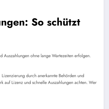
ungen: So schützt
 und Auszahlungen ohne lange Wartezeiten erfolgen.
, Lizenzierung durch anerkannte Behörden und
ark auf Lizenz und schnelle Auszahlungen achten. Wer