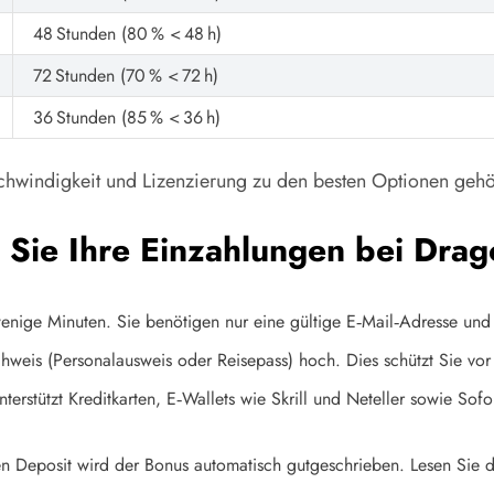
48 Stunden (80 % < 48 h)
72 Stunden (70 % < 72 h)
36 Stunden (85 % < 36 h)
schwindigkeit und Lizenzierung zu den besten Optionen gehö
rn Sie Ihre Einzahlungen bei Dra
enige Minuten. Sie benötigen nur eine gültige E‑Mail‑Adresse und 
chweis (Personalausweis oder Reisepass) hoch. Dies schützt Sie vor
rstützt Kreditkarten, E‑Wallets wie Skrill und Neteller sowie Sof
 Deposit wird der Bonus automatisch gutgeschrieben. Lesen Sie