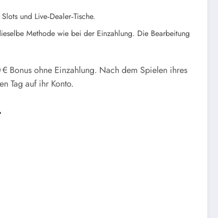
Slots und Live‑Dealer‑Tische.
ieselbe Methode wie bei der Einzahlung. Die Bearbeitung
 10 € Bonus ohne Einzahlung. Nach dem Spielen ihres
n Tag auf ihr Konto.
t