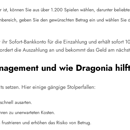
ist, können Sie aus über 1.200 Spielen wählen, darunter beliebte 
bereich, geben Sie den gewünschten Betrag ein und wählen Sie d
t ihr Sofort‑Bankkonto für die Einzahlung und erhält sofort
, fordert die Auszahlung an und bekommt das Geld am nächste
agement und wie Dragonia hilf
its setzen. Hier einige gängige Stolperfallen:
schnell ausarten.
ren zu unerwarteten Kosten.
frustrieren und erhöhen das Risiko von Betrug.