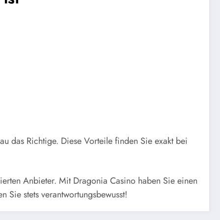
u das Richtige. Diese Vorteile finden Sie exakt bei
zierten Anbieter. Mit Dragonia Casino haben Sie einen
en Sie stets verantwortungsbewusst!