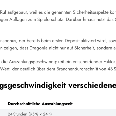
 Ruf aufgebaut, weil es die genannten Sicherheitsaspekte ko
engen Auflagen zum Spielerschutz. Darüber hinaus nutzt da
nsbonus, der bereits beim ersten Deposit aktiviert wird, so
n zeigen, dass Dragonia nicht nur auf Sicherheit, sondern au
st die Auszahlungsgeschwindigkeit ein entscheidender Faktor
Wert, der deutlich über dem Branchendurchschnitt von 48 St
ngsgeschwindigkeit verschiedene
Durchschnittliche Auszahlungszeit
24 Stunden (95 % < 24 h)