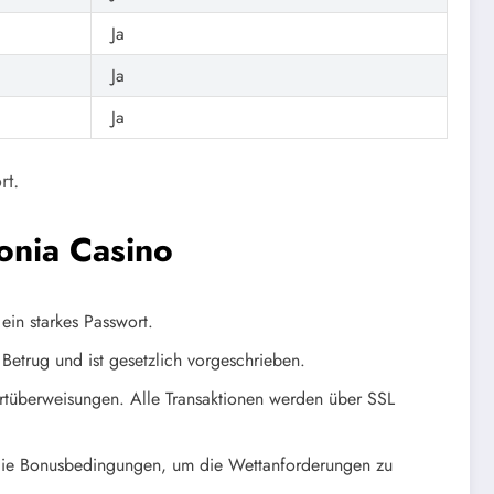
Ja
Ja
Ja
rt.
gonia Casino
ein starkes Passwort.
 Betrug und ist gesetzlich vorgeschrieben.
ortüberweisungen. Alle Transaktionen werden über SSL
 die Bonusbedingungen, um die Wettanforderungen zu