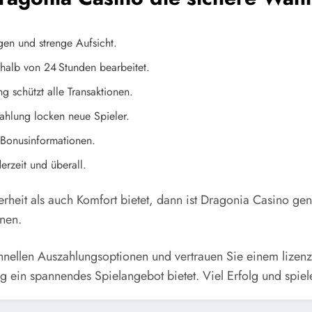
gen und strenge Aufsicht.
halb von 24 Stunden bearbeitet.
 schützt alle Transaktionen.
ahlung locken neue Spieler.
e Bonusinformationen.
erzeit und überall.
eit als auch Komfort bietet, dann ist Dragonia Casino gena
nnen.
schnellen Auszahlungsoptionen und vertrauen Sie einem lizen
tig ein spannendes Spielangebot bietet. Viel Erfolg und spiel