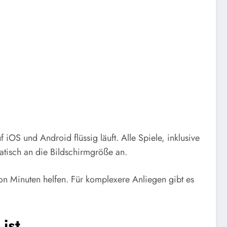
iOS und Android flüssig läuft. Alle Spiele, inklusive
atisch an die Bildschirmgröße an.
von Minuten helfen. Für komplexere Anliegen gibt es
ist