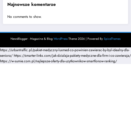
Najnowsze komentarze
No comments to show.
NewsBlogger - Magazine & Blog
WordPress
Theme 2026 | Powered By
SpiceThemes
https://urbantraffic.pl/pakiet-medyczny-luxmed-co-powinien-zawierac-by-byl-idealny-dla-
seniora/
https://smarter-links.com/jak-dzialaja-pakiety-medyczne-dla-firm-i-co-zawieraja/
https://w-sumie.com.pl/najlepsze-oferty-dla-uzytkownikow-smartfonow-ranking/