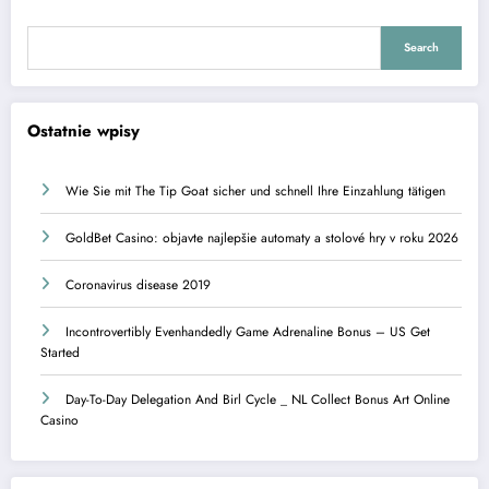
Search
Ostatnie wpisy
Wie Sie mit The Tip Goat sicher und schnell Ihre Einzahlung tätigen
GoldBet Casino: objavte najlepšie automaty a stolové hry v roku 2026
Coronavirus disease 2019
Incontrovertibly Evenhandedly Game Adrenaline Bonus – US Get
Started
Day-To-Day Delegation And Birl Cycle _ NL Collect Bonus Art Online
Casino