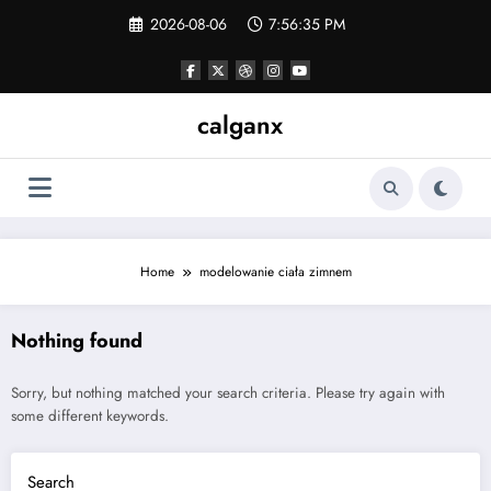
Skip
2026-08-06
7:56:36 PM
to
content
calganx
Home
modelowanie ciała zimnem
Nothing found
Sorry, but nothing matched your search criteria. Please try again with
some different keywords.
Search