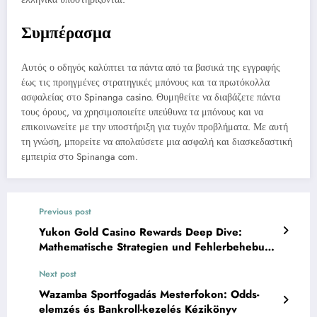
Συμπέρασμα
Αυτός ο οδηγός καλύπτει τα πάντα από τα βασικά της εγγραφής
έως τις προηγμένες στρατηγικές μπόνους και τα πρωτόκολλα
ασφαλείας στο Spinanga casino. Θυμηθείτε να διαβάζετε πάντα
τους όρους, να χρησιμοποιείτε υπεύθυνα τα μπόνους και να
επικοινωνείτε με την υποστήριξη για τυχόν προβλήματα. Με αυτή
τη γνώση, μπορείτε να απολαύσετε μια ασφαλή και διασκεδαστική
εμπειρία στο Spinanga com.
Previous post
Yukon Gold Casino Rewards Deep Dive:
Mathematische Strategien und Fehlerbehebung
– Der Ultimative Leitfaden
Next post
Wazamba Sportfogadás Mesterfokon: Odds-
elemzés és Bankroll-kezelés Kézikönyv