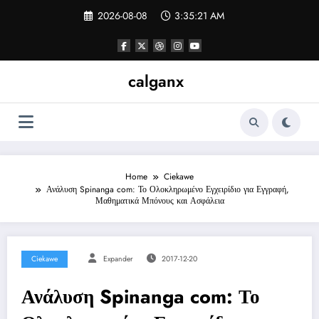
Skip
2026-08-08
3:35:22 AM
to
content
calganx
Home
Ciekawe
Ανάλυση Spinanga com: Το Ολοκληρωμένο Εγχειρίδιο για Εγγραφή,
Μαθηματικά Μπόνους και Ασφάλεια
Ciekawe
Expander
2017-12-20
Ανάλυση Spinanga com: Το