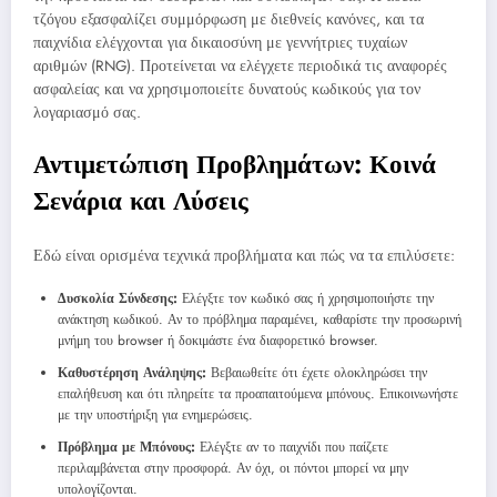
τζόγου εξασφαλίζει συμμόρφωση με διεθνείς κανόνες, και τα
παιχνίδια ελέγχονται για δικαιοσύνη με γεννήτριες τυχαίων
αριθμών (RNG). Προτείνεται να ελέγχετε περιοδικά τις αναφορές
ασφαλείας και να χρησιμοποιείτε δυνατούς κωδικούς για τον
λογαριασμό σας.
Αντιμετώπιση Προβλημάτων: Κοινά
Σενάρια και Λύσεις
Εδώ είναι ορισμένα τεχνικά προβλήματα και πώς να τα επιλύσετε:
Δυσκολία Σύνδεσης:
Ελέγξτε τον κωδικό σας ή χρησιμοποιήστε την
ανάκτηση κωδικού. Αν το πρόβλημα παραμένει, καθαρίστε την προσωρινή
μνήμη του browser ή δοκιμάστε ένα διαφορετικό browser.
Καθυστέρηση Ανάληψης:
Βεβαιωθείτε ότι έχετε ολοκληρώσει την
επαλήθευση και ότι πληρείτε τα προαπαιτούμενα μπόνους. Επικοινωνήστε
με την υποστήριξη για ενημερώσεις.
Πρόβλημα με Μπόνους:
Ελέγξτε αν το παιχνίδι που παίζετε
περιλαμβάνεται στην προσφορά. Αν όχι, οι πόντοι μπορεί να μην
υπολογίζονται.