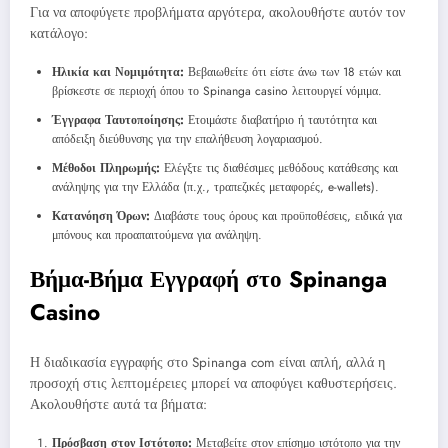
Για να αποφύγετε προβλήματα αργότερα, ακολουθήστε αυτόν τον
κατάλογο:
Ηλικία και Νομιμότητα:
Βεβαιωθείτε ότι είστε άνω των 18 ετών και
βρίσκεστε σε περιοχή όπου το Spinanga casino λειτουργεί νόμιμα.
Έγγραφα Ταυτοποίησης:
Ετοιμάστε διαβατήριο ή ταυτότητα και
απόδειξη διεύθυνσης για την επαλήθευση λογαριασμού.
Μέθοδοι Πληρωμής:
Ελέγξτε τις διαθέσιμες μεθόδους κατάθεσης και
ανάληψης για την Ελλάδα (π.χ., τραπεζικές μεταφορές, e-wallets).
Κατανόηση Όρων:
Διαβάστε τους όρους και προϋποθέσεις, ειδικά για
μπόνους και προαπαιτούμενα για ανάληψη.
Βήμα-Βήμα Εγγραφή στο Spinanga
Casino
Η διαδικασία εγγραφής στο Spinanga com είναι απλή, αλλά η
προσοχή στις λεπτομέρειες μπορεί να αποφύγει καθυστερήσεις.
Ακολουθήστε αυτά τα βήματα:
Πρόσβαση στον Ιστότοπο:
Μεταβείτε στον επίσημο ιστότοπο για την