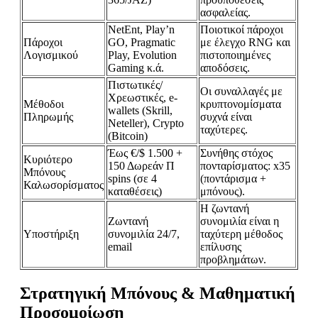
ασφαλείας.
NetEnt, Play’n
Ποιοτικοί πάροχοι
Πάροχοι
GO, Pragmatic
με έλεγχο RNG και
Λογισμικού
Play, Evolution
πιστοποιημένες
Gaming κ.ά.
αποδόσεις.
Πιστωτικές/
Οι συναλλαγές με
Χρεωστικές, e-
Μέθοδοι
κρυπτονομίσματα
wallets (Skrill,
Πληρωμής
συχνά είναι
Neteller), Crypto
ταχύτερες.
(Bitcoin)
Έως €/$ 1.500 +
Συνήθης στόχος
Κυριότερο
150 Δωρεάν Π
πονταρίσματος: x35
Μπόνους
spins (σε 4
(ποντάρισμα +
Καλωσορίσματος
καταθέσεις)
μπόνους).
Η ζωντανή
Ζωντανή
συνομιλία είναι η
Υποστήριξη
συνομιλία 24/7,
ταχύτερη μέθοδος
email
επίλυσης
προβλημάτων.
Στρατηγική Μπόνους & Μαθηματική
Προσομοίωση