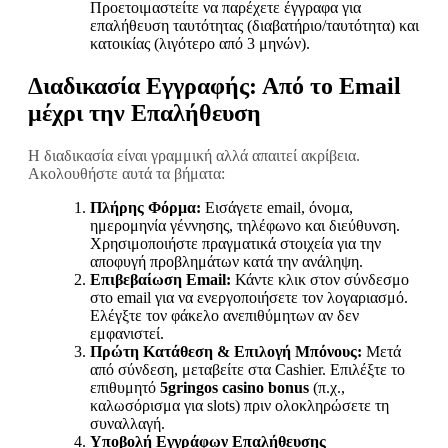
Προετοιμαστείτε να παρέχετε έγγραφα για
επαλήθευση ταυτότητας (διαβατήριο/ταυτότητα) και
κατοικίας (λιγότερο από 3 μηνών).
Διαδικασία Εγγραφής: Από το Email
μέχρι την Επαλήθευση
Η διαδικασία είναι γραμμική αλλά απαιτεί ακρίβεια.
Ακολουθήστε αυτά τα βήματα:
Πλήρης Φόρμα:
Εισάγετε email, όνομα,
ημερομηνία γέννησης, τηλέφωνο και διεύθυνση.
Χρησιμοποιήστε πραγματικά στοιχεία για την
αποφυγή προβλημάτων κατά την ανάληψη.
Επιβεβαίωση Email:
Κάντε κλικ στον σύνδεσμο
στο email για να ενεργοποιήσετε τον λογαριασμό.
Ελέγξτε τον φάκελο ανεπιθύμητων αν δεν
εμφανιστεί.
Πρώτη Κατάθεση & Επιλογή Μπόνους:
Μετά
από σύνδεση, μεταβείτε στα Cashier. Επιλέξτε το
επιθυμητό
5gringos casino bonus
(π.χ.,
καλωσόρισμα για slots) πριν ολοκληρώσετε τη
συναλλαγή.
Υποβολή Εγγράφων Επαλήθευσης