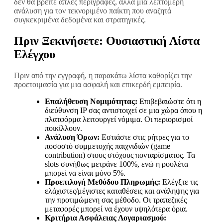
δεν θα βρείτε απλές περιγραφές, αλλά μια λεπτομερή
ανάλυση για τον τεκνοριμένο παίκτη που αναζητά
συγκεκριμένα δεδομένα και στρατηγικές.
Πριν Ξεκινήσετε: Ουσιαστική Λίστα
Ελέγχου
Πριν από την εγγραφή, η παρακάτω λίστα καθορίζει την
προετοιμασία για μια ασφαλή και επικερδή εμπειρία.
Επαλήθευση Νομιμότητας:
Επιβεβαιώστε ότι η
διεύθυνση IP σας αντιστοιχεί σε μια χώρα όπου η
πλατφόρμα λειτουργεί νόμιμα. Οι περιορισμοί
ποικίλλουν.
Ανάλυση Όρων:
Εστιάστε στις ρήτρες για το
ποσοστό συμμετοχής παιχνιδιών (game
contribution) στους στόχους πονταρίσματος. Τα
slots συνήθως μετράνε 100%, ενώ η ρουλέτα
μπορεί να είναι μόνο 5%.
Προεπιλογή Μεθόδου Πληρωμής:
Ελέγξτε τις
ελάχιστες/μέγιστες καταθέσεις και ανάληψης για
την προτιμώμενη σας μέθοδο. Οι τραπεζικές
μεταφορές μπορεί να έχουν υψηλότερα όρια.
Κριτήρια Ασφάλειας Λογαριασμού: