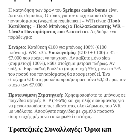
Η κατανόηση των όρων του
5gringos casino bonus
είναι
ζωτικής σημασίας. Ο τύπος για τον υποχρεωτικό στόχο
πονταρίσματος (wagering requirement – WR) είναι:
(Ποσό
Κατάθεσης + Ποσό Μπόνους) x Πολλαπλασιαστής WR =
Σύνολο Πονταρίσματος που Απαιτείται
. Ας δούμε ένα
παράδειγμα:
Σενάριο:
Κατάθεση €100 για μπόνους 100% (€100
μπόνους). WR: x35.
Υπολογισμός:
(€100 + €100) x 35 =
€7.000 που πρέπει να παιχτούν. Αν παίζετε μόνο slots
(συμμετοχή 100%), κάθε στοίχημα μετράει πλήρως. Αν
παίξετε Ευρωπαϊκή Ρουλέτα (συμμετοχή 5%), μόνο το 5%
του ποσού του πονταρίσματος θα προσμετρηθεί. Ένα
στοίχημα €10 στη ρουλέτα προσμετράει μόνο €0,50 προς τον
στόχο των €7.000.
Προτεινόμενη Στρατηγική:
Χρησιμοποιήστε το μπόνους σε
παιχνίδια υψηλής RTP (>96%) και χαμηλής διακύμανσης για
να μεγιστοποιήσετε τις πιθανότητες ολοκλήρωσης του WR
με υπόλοιπο. Αποφύγετε παιχνίδια με χαμηλό ποσοστό
συμμετοχής μέχρι να εκπληρωθεί ο στόχος.
Τραπεζικές Συναλλαγές: Όρια και