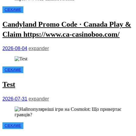
CIEKAWE
Candyland Promo Code · Canada Play &
Claim https://www.ca-casinoboo.com/
2026-08-04
expander
CIEKAWE
Test
2026-07-31
expander
CIEKAWE