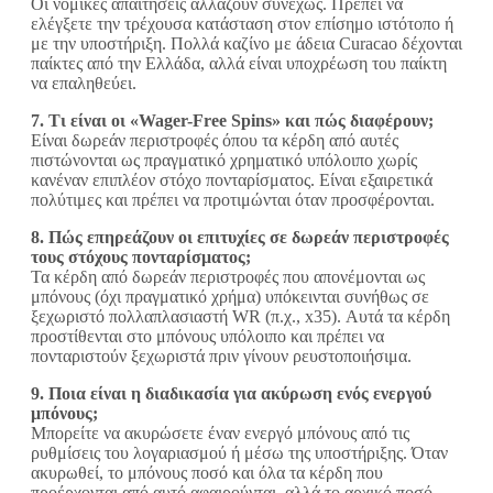
Οι νομικές απαιτήσεις αλλάζουν συνεχώς. Πρέπει να
ελέγξετε την τρέχουσα κατάσταση στον επίσημο ιστότοπο ή
με την υποστήριξη. Πολλά καζίνο με άδεια Curacao δέχονται
παίκτες από την Ελλάδα, αλλά είναι υποχρέωση του παίκτη
να επαληθεύει.
7. Τι είναι οι «Wager-Free Spins» και πώς διαφέρουν;
Είναι δωρεάν περιστροφές όπου τα κέρδη από αυτές
πιστώνονται ως πραγματικό χρηματικό υπόλοιπο χωρίς
κανέναν επιπλέον στόχο πονταρίσματος. Είναι εξαιρετικά
πολύτιμες και πρέπει να προτιμώνται όταν προσφέρονται.
8. Πώς επηρεάζουν οι επιτυχίες σε δωρεάν περιστροφές
τους στόχους πονταρίσματος;
Τα κέρδη από δωρεάν περιστροφές που απονέμονται ως
μπόνους (όχι πραγματικό χρήμα) υπόκεινται συνήθως σε
ξεχωριστό πολλαπλασιαστή WR (π.χ., x35). Αυτά τα κέρδη
προστίθενται στο μπόνους υπόλοιπο και πρέπει να
πονταριστούν ξεχωριστά πριν γίνουν ρευστοποιήσιμα.
9. Ποια είναι η διαδικασία για ακύρωση ενός ενεργού
μπόνους;
Μπορείτε να ακυρώσετε έναν ενεργό μπόνους από τις
ρυθμίσεις του λογαριασμού ή μέσω της υποστήριξης. Όταν
ακυρωθεί, το μπόνους ποσό και όλα τα κέρδη που
προέρχονται από αυτό αφαιρούνται, αλλά το αρχικό ποσό