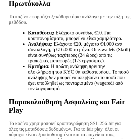
Πρωτόκολλα
Το καζίνο εφαρμόζει ξεκάθαρα όρια ανάλογα με την τάξη της
μεθόδου.
Καταθέσεις:
Ελάχιστο συνήθως €10. Για
κρυπτονομίσματα, μπορεί να είναι χαμηλότερο.
Αναλήψεις:
Ελάχιστο €20, μέγιστο €4.000 ανά
συναλλαγή, ή €16.000 το μήνα. Οι e-wallets (Skrill)
είναι συνήθως ταχύτερες (24 ώρες) από τις
τραπεζικές μεταφορές (1-3 εργάσιμες).
Κριτήρια:
Η πρώτη ανάληψη πριν την
ολοκλήρωση του KYC θα καθυστερήσει. Το ποσό
ανάληψης δεν μπορεί να υπερβαίνει το ποσό που
έχει υποβληθεί ως πονταρισμένο (wagered) από
τον λογαριασμό.
Παρακολούθηση Ασφαλείας και Fair
Play
Το καζίνο χρησιμοποιεί κρυπτογράφηση SSL 256-bit για
όλες τις μεταδόσεις δεδομένων. Για το fair play, όλοι οι
πάροχοι είναι εξουσιοδοτημένοι και τα παιχνίδια τους