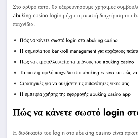
Στο άρθρο αυτό, θα εξερευνήσουμε χρήσιμες συμβουλές
abuking
casino login μέχρι τη σωστή διαχείριση του ba
παιχνίδια.
Πώς να κάνετε σωστό login στο abuking casino
Η σημασία του bankroll management για αρχάριους παίκτ
Πώς να εκμεταλλευτείτε τα μπόνους του abuking casino
Τα πιο δημοφιλή παιχνίδια στο abuking casino και πώς να 
Στρατηγικές για να αυξήσετε τις πιθανότητες νίκης σας
Η εμπειρία χρήσης της εφαρμογής abuking casino app
Πώς να κάνετε σωστό login στ
Η διαδικασία του login στο abuking casino είναι αρκε