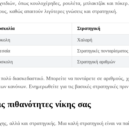
ιχνιδιών, όπως κουλοχέρηδες, ρουλέτα, μπλακτζάκ και πόκερ. 
ιους, καθώς απαιτούν λιγότερες γνώσεις και στρατηγική.
υσκολία
Στρατηγική
ύκολη
Χαλαρή
εσαία
Στρατηγικές πονταρίσματος
ύσκολη
Στρατηγική αριθμών
αι πολύ διασκεδαστικό. Μπορείτε να ποντάρετε σε αριθμούς,
ων κανόνων. Ενημερωθείτε για τις βασικές στρατηγικές πριν 
ις πιθανότητες νίκης σας
ύχης, αλλά και στρατηγικής. Μια καλή στρατηγική είναι να π