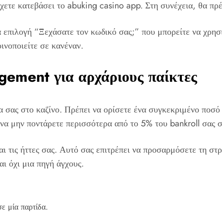
έχετε κατεβάσει το abuking casino app. Στη συνέχεια, θα πρέ
α επιλογή “Ξεχάσατε τον κωδικό σας;” που μπορείτε να χρησ
ινοποιείτε σε κανέναν.
gement για αρχάριους παίκτες
χία σας στο καζίνο. Πρέπει να ορίσετε ένα συγκεκριμένο ποσό
 να μην ποντάρετε περισσότερα από το 5% του bankroll σας σ
και τις ήττες σας. Αυτό σας επιτρέπει να προσαρμόσετε τη σ
αι όχι μια πηγή άγχους.
ε μία παρτίδα.