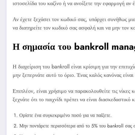
ιστοσελίδα του καζίνο ή να ανοίξετε την εφαρμογή αν 
Αν έχετε ξεχάσει τον κωδικό σας, υπάρχει συνήθως μι
να διατηρείτε τον κωδικό σας ασφαλή και να μην τον κο
Η σημασία του bankroll mana
Η διαχείριση του bankroll είναι κρίσιμη για την επιτυ
μην ξεπερνάτε αυτό το όριο. Ένας καλός κανόνας είναι
Επιπλέον, είναι χρήσιμο να παρακολουθείτε τις νίκες 
ξεχνάτε ότι το παιχνίδι πρέπει να είναι διασκεδαστικό κ
Ορίστε ένα συγκεκριμένο ποσό για να παίξετε.
Μην ποντάρετε περισσότερα από το 5% του bankroll σας σ