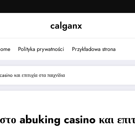
calganx
ome
Polityka prywatności
Przykładowa strona
asino και επιτυχία στα παιχνίδια
στο abuking casino και επιτ