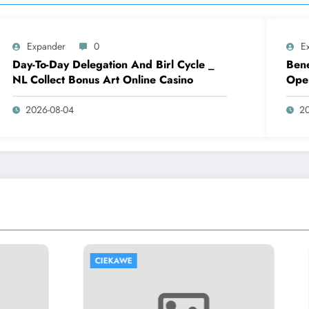
Expander
0
E
Day-To-Day Delegation And Birl Cycle _
Bene
NL Collect Bonus Art Online Casino
Oper
Win
htt
2026-08-04
20
CIEKAWE