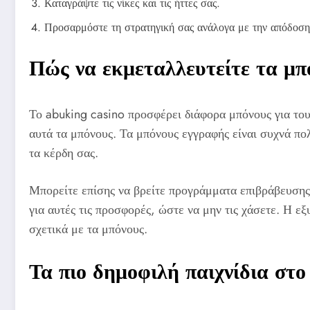
Καταγράψτε τις νίκες και τις ήττες σας.
Προσαρμόστε τη στρατηγική σας ανάλογα με την απόδοση
Πώς να εκμεταλλευτείτε τα μπ
Το abuking casino προσφέρει διάφορα μπόνους για του
αυτά τα μπόνους. Τα μπόνους εγγραφής είναι συχνά π
τα κέρδη σας.
Μπορείτε επίσης να βρείτε προγράμματα επιβράβευσης 
για αυτές τις προσφορές, ώστε να μην τις χάσετε. Η ε
σχετικά με τα μπόνους.
Τα πιο δημοφιλή παιχνίδια στο