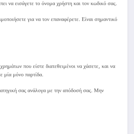
πει να εισάγετε το όνομα χρήστη και τον κωδικό σας.
ιμοποιήσετε για να τον επαναφέρετε. Είναι σημαντικό
 χρημάτων που είστε διατεθειμένοι να χάσετε, και να
ε μία μόνο παρτίδα.
τρατηγική σας ανάλογα με την απόδοσή σας. Μην