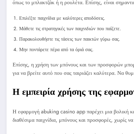
όπως το μπλακτζάκ ή η ρουλέτα. Επίσης, είναι σημαντικ
Επιλέξτε παιχνίδια με καλύτερες αποδόσεις.
Μάθετε τις στρατηγικές των παιχνιδιών που παίζετε.
Παρακολουθήστε τις τάσεις των παικτών γύρω σας.
Μην ποντάρετε πέρα από τα όριά σας.
Επίσης, η χρήση των μπόνους και των προσφορών μπορε
για να βρείτε αυτό που σας ταιριάζει καλύτερα. Να θυμ
Η εμπειρία χρήσης της εφαρμ
Η εφαρμογή abuking casino app παρέχει μια βολική κα
διαθέσιμα παιχνίδια, μπόνους και προσφορές, χωρίς να 