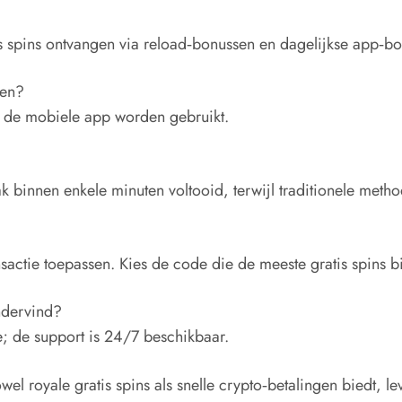
is spins ontvangen via reload‑bonussen en dagelijkse app‑bo
ten?
op de mobiele app worden gebruikt.
aak binnen enkele minuten voltooid, terwijl traditionele me
sactie toepassen. Kies de code die de meeste gratis spins bi
ndervind?
e; de support is 24/7 beschikbaar.
wel royale gratis spins als snelle crypto‑betalingen biedt, l