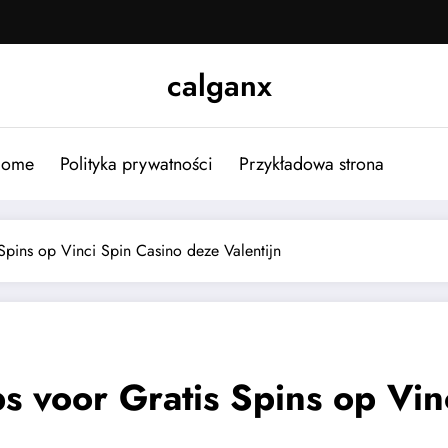
calganx
ome
Polityka prywatności
Przykładowa strona
Spins op Vinci Spin Casino deze Valentijn
 voor Gratis Spins op Vin