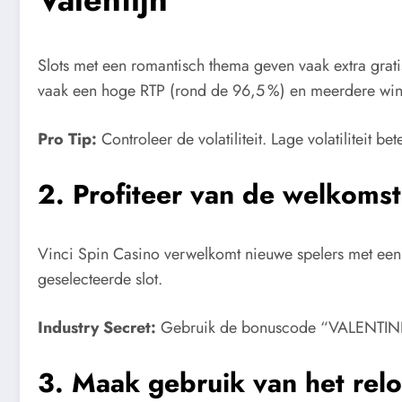
Slots met een romantisch thema geven vaak extra grat
vaak een hoge RTP (rond de 96,5 %) en meerdere winl
Pro Tip:
Controleer de volatiliteit. Lage volatiliteit b
2. Profiteer van de welkoms
Vinci Spin Casino verwelkomt nieuwe spelers met een r
geselecteerde slot.
Industry Secret:
Gebruik de bonuscode “VALENTINE20”
3. Maak gebruik van het re