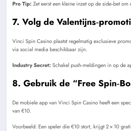
Pro Tip:
Zet eerst een kleine inzet op de side‑bet om d
7. Volg de Valentijns‑promot
Vinci Spin Casino plaatst regelmatig exclusieve promo
via social media beschikbaar zijn.
Industry Secret:
Schakel push‑meldingen in op de app
8. Gebruik de “Free Spin‑Boo
De mobiele app van Vinci Spin Casino heeft een speci
van €10.
Voorbeeld: Een speler die €10 stort, krijgt 2 × 10 grat