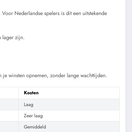
. Voor Nederlandse spelers is dit een uitstekende
lager zijn.
en je winsten opnemen, zonder lange wachttijden.
Kosten
Laag
Zeer laag
Gemiddeld