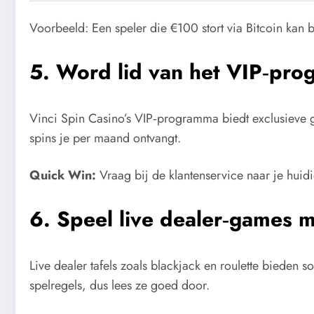
Voorbeeld: Een speler die €100 stort via Bitcoin kan 
5. Word lid van het VIP‑pr
Vinci Spin Casino’s VIP‑programma biedt exclusieve 
spins je per maand ontvangt.
Quick Win:
Vraag bij de klantenservice naar je huidi
6. Speel live dealer‑games m
Live dealer tafels zoals blackjack en roulette bieden 
spelregels, dus lees ze goed door.