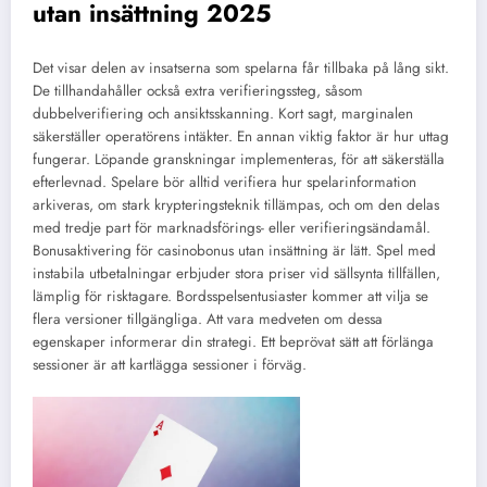
utan insättning 2025
Det visar delen av insatserna som spelarna får tillbaka på lång sikt.
De tillhandahåller också extra verifieringssteg, såsom
dubbelverifiering och ansiktsskanning. Kort sagt, marginalen
säkerställer operatörens intäkter. En annan viktig faktor är hur uttag
fungerar. Löpande granskningar implementeras, för att säkerställa
efterlevnad. Spelare bör alltid verifiera hur spelarinformation
arkiveras, om stark krypteringsteknik tillämpas, och om den delas
med tredje part för marknadsförings- eller verifieringsändamål.
Bonusaktivering för casinobonus utan insättning är lätt. Spel med
instabila utbetalningar erbjuder stora priser vid sällsynta tillfällen,
lämplig för risktagare. Bordsspelsentusiaster kommer att vilja se
flera versioner tillgängliga. Att vara medveten om dessa
egenskaper informerar din strategi. Ett beprövat sätt att förlänga
sessioner är att kartlägga sessioner i förväg.