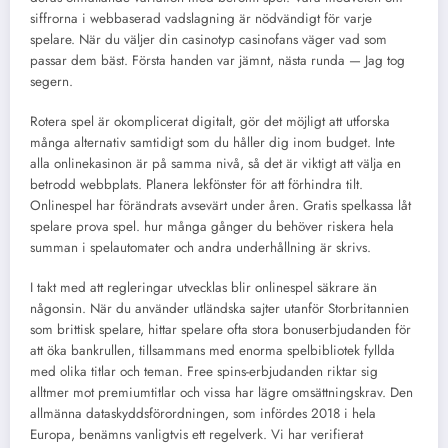
siffrorna i webbaserad vadslagning är nödvändigt för varje
spelare. När du väljer din casinotyp casinofans väger vad som
passar dem bäst. Första handen var jämnt, nästa runda — Jag tog
segern.
Rotera spel är okomplicerat digitalt, gör det möjligt att utforska
många alternativ samtidigt som du håller dig inom budget. Inte
alla onlinekasinon är på samma nivå, så det är viktigt att välja en
betrodd webbplats. Planera lekfönster för att förhindra tilt.
Onlinespel har förändrats avsevärt under åren. Gratis spelkassa låt
spelare prova spel. hur många gånger du behöver riskera hela
summan i spelautomater och andra underhållning är skrivs.
I takt med att regleringar utvecklas blir onlinespel säkrare än
någonsin. När du använder utländska sajter utanför Storbritannien
som brittisk spelare, hittar spelare ofta stora bonuserbjudanden för
att öka bankrullen, tillsammans med enorma spelbibliotek fyllda
med olika titlar och teman. Free spins-erbjudanden riktar sig
alltmer mot premiumtitlar och vissa har lägre omsättningskrav. Den
allmänna dataskyddsförordningen, som infördes 2018 i hela
Europa, benämns vanligtvis ett regelverk. Vi har verifierat