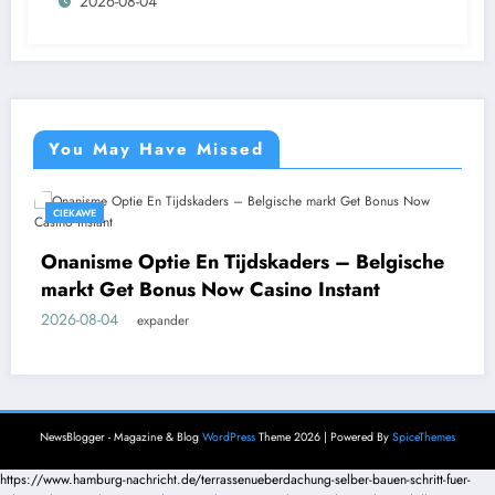
2026-08-04
https://www.luckymaxdutch.com/
You May Have Missed
CIEKAWE
ie En Tijdskaders – Belgische
Stabiel Softw
nus Now Casino Instant
Casino Verde Koninkrijk der Nederlanden
Grab Your Bo
2026-08-04
nder
expan
NewsBlogger - Magazine & Blog
WordPress
Theme 2026 | Powered By
SpiceThemes
https://www.hamburg-nachricht.de/terrassenueberdachung-selber-bauen-schritt-fuer-