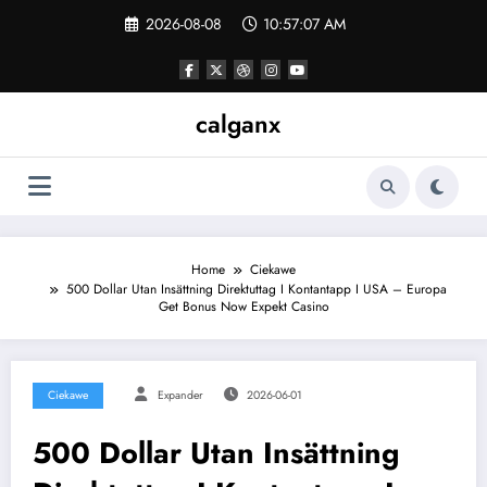
Skip
2026-08-08
10:57:08 AM
to
content
calganx
Home
Ciekawe
500 Dollar Utan Insättning Direktuttag I Kontantapp I USA – Europa
Get Bonus Now Expekt Casino
Ciekawe
Expander
2026-06-01
500 Dollar Utan Insättning