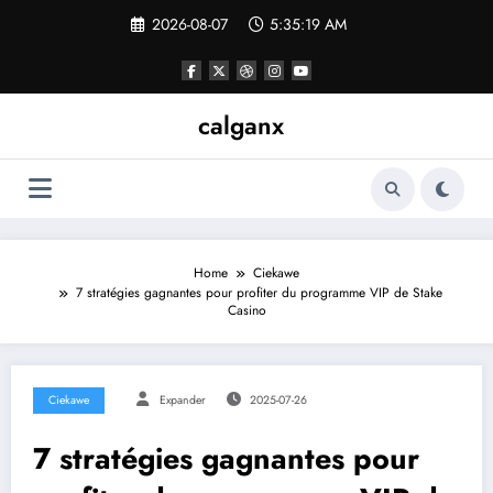
Skip
2026-08-07
5:35:20 AM
to
content
calganx
Home
Ciekawe
7 stratégies gagnantes pour profiter du programme VIP de Stake
Casino
Ciekawe
Expander
2025-07-26
7 stratégies gagnantes pour