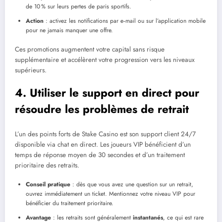
de 10 % sur leurs pertes de paris sportifs.
Action
: activez les notifications par e‑mail ou sur l’application mobile
pour ne jamais manquer une offre.
Ces promotions augmentent votre capital sans risque
supplémentaire et accélèrent votre progression vers les niveaux
supérieurs.
4. Utiliser le support en direct pour
résoudre les problèmes de retrait
L’un des points forts de Stake Casino est son support client 24/7
disponible via chat en direct. Les joueurs VIP bénéficient d’un
temps de réponse moyen de 30 secondes et d’un traitement
prioritaire des retraits.
Conseil pratique
: dès que vous avez une question sur un retrait,
ouvrez immédiatement un ticket. Mentionnez votre niveau VIP pour
bénéficier du traitement prioritaire.
Avantage
: les retraits sont généralement
instantanés
, ce qui est rare