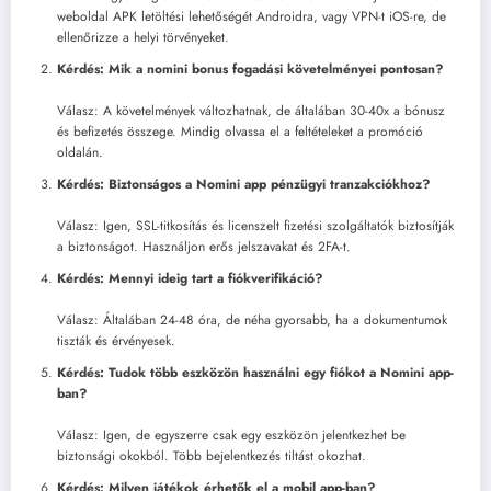
weboldal APK letöltési lehetőségét Androidra, vagy VPN-t iOS-re, de
ellenőrizze a helyi törvényeket.
Kérdés: Mik a
nomini bonus
fogadási követelményei pontosan?
Válasz: A követelmények változhatnak, de általában 30-40x a bónusz
és befizetés összege. Mindig olvassa el a feltételeket a promóció
oldalán.
Kérdés: Biztonságos a Nomini app pénzügyi tranzakciókhoz?
Válasz: Igen, SSL-titkosítás és licenszelt fizetési szolgáltatók biztosítják
a biztonságot. Használjon erős jelszavakat és 2FA-t.
Kérdés: Mennyi ideig tart a fiókverifikáció?
Válasz: Általában 24-48 óra, de néha gyorsabb, ha a dokumentumok
tiszták és érvényesek.
Kérdés: Tudok több eszközön használni egy fiókot a Nomini app-
ban?
Válasz: Igen, de egyszerre csak egy eszközön jelentkezhet be
biztonsági okokból. Több bejelentkezés tiltást okozhat.
Kérdés: Milyen játékok érhetők el a mobil app-ban?