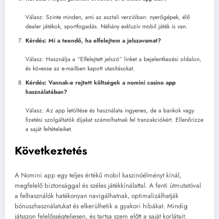
Válasz: Szinte minden, ami az asztali verzióban: nyerőgépek, élő
dealer játékok, sportfogadás. Néhány exkluzív mobil játék is van.
Kérdés: Mi a teendő, ha elfelejtem a jelszavamat?
Válasz: Használja a “Elfelejtett jelszó” linket a bejelentkezési oldalon,
és kövesse az e-mailben kapott utasításokat.
Kérdés: Vannak-e rejtett költségek a
nomini casino
app
használatában?
Válasz: Az app letöltése és használata ingyenes, de a bankok vagy
fizetési szolgáltatók díjakat számolhatnak fel tranzakciókért. Ellenőrizze
a saját feltételeiket.
Következtetés
A Nomini app egy teljes értékű mobil kaszinóélményt kínál,
megfelelő biztonsággal és széles játékkínálattal. A fenti útmutatóval
a felhasználók hatékonyan navigálhatnak, optimalizálhatják
bónuszhasználatukat és elkerülhetik a gyakori hibákat. Mindig
játsszon felelősségteljesen, és tartsa szem előtt a saját korlátait.