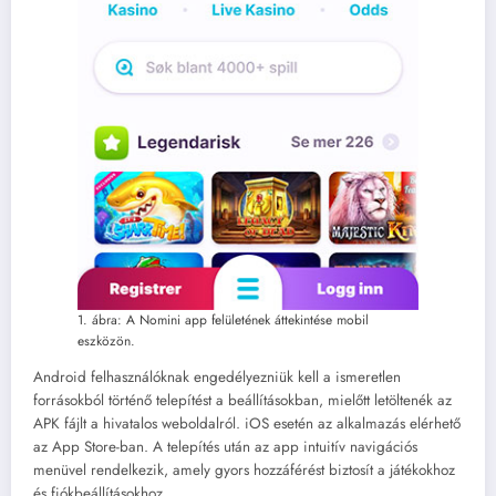
1. ábra: A Nomini app felületének áttekintése mobil
eszközön.
Android felhasználóknak engedélyezniük kell a ismeretlen
forrásokból történő telepítést a beállításokban, mielőtt letöltenék az
APK fájlt a hivatalos weboldalról. iOS esetén az alkalmazás elérhető
az App Store-ban. A telepítés után az app intuitív navigációs
menüvel rendelkezik, amely gyors hozzáférést biztosít a játékokhoz
és fiókbeállításokhoz.