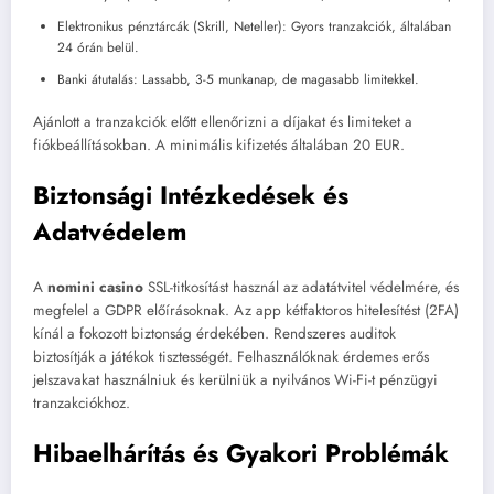
Elektronikus pénztárcák (Skrill, Neteller): Gyors tranzakciók, általában
24 órán belül.
Banki átutalás: Lassabb, 3-5 munkanap, de magasabb limitekkel.
Ajánlott a tranzakciók előtt ellenőrizni a díjakat és limiteket a
fiókbeállításokban. A minimális kifizetés általában 20 EUR.
Biztonsági Intézkedések és
Adatvédelem
A
nomini casino
SSL-titkosítást használ az adatátvitel védelmére, és
megfelel a GDPR előírásoknak. Az app kétfaktoros hitelesítést (2FA)
kínál a fokozott biztonság érdekében. Rendszeres auditok
biztosítják a játékok tisztességét. Felhasználóknak érdemes erős
jelszavakat használniuk és kerülniük a nyilvános Wi-Fi-t pénzügyi
tranzakciókhoz.
Hibaelhárítás és Gyakori Problémák