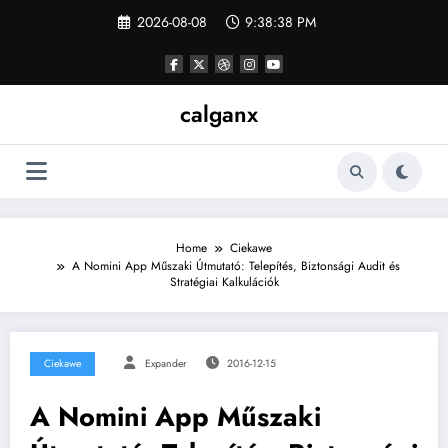
Skip
2026-08-08
9:38:38 PM
to
content
calganx
Home
Ciekawe
A Nomini App Műszaki Útmutató: Telepítés, Biztonsági Audit és
Stratégiai Kalkulációk
Ciekawe
Expander
2016-12-15
A Nomini App Műszaki