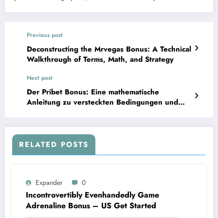
Previous post
Deconstructing the Mrvegas Bonus: A Technical
Walkthrough of Terms, Math, and Strategy
Next post
Der Pribet Bonus: Eine mathematische
Anleitung zu versteckten Bedingungen und
Berechnungen
RELATED POSTS
Expander
0
Incontrovertibly Evenhandedly Game
Adrenaline Bonus – US Get Started