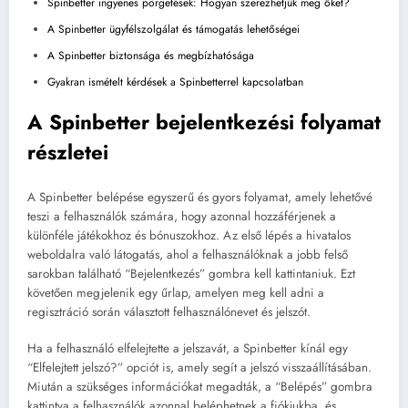
Spinbetter ingyenes pörgetések: Hogyan szerezhetjük meg őket?
A Spinbetter ügyfélszolgálat és támogatás lehetőségei
A Spinbetter biztonsága és megbízhatósága
Gyakran ismételt kérdések a Spinbetterrel kapcsolatban
A Spinbetter bejelentkezési folyamat
részletei
A Spinbetter belépése egyszerű és gyors folyamat, amely lehetővé
teszi a felhasználók számára, hogy azonnal hozzáférjenek a
különféle játékokhoz és bónuszokhoz. Az első lépés a hivatalos
weboldalra való látogatás, ahol a felhasználóknak a jobb felső
sarokban található “Bejelentkezés” gombra kell kattintaniuk. Ezt
követően megjelenik egy űrlap, amelyen meg kell adni a
regisztráció során választott felhasználónevet és jelszót.
Ha a felhasználó elfelejtette a jelszavát, a Spinbetter kínál egy
“Elfelejtett jelszó?” opciót is, amely segít a jelszó visszaállításában.
Miután a szükséges információkat megadták, a “Belépés” gombra
kattintva a felhasználók azonnal beléphetnek a fiókjukba, és