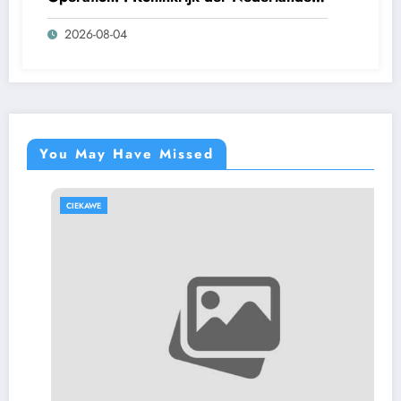
Win Big Today
2026-08-04
https://www.luckymaxdutch.com/
You May Have Missed
CIEKAWE