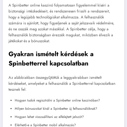
A Spinbetter online kaszinó folyamatosan figyelemmel kíséri a
biztonsági intézkedéseit, és rendszeresen frissíti a rendszereit,
hogy a legújabb technológiákat alkalmazza. A felhasználók
számára is ajánlott, hogy figyeljenek a saját jelszavaik védelmére,
és ne osszák meg azokat másokkal. A Spinbetter célja, hogy a
felhasználók biztonságban érezzék magukat, miközben élvezik a
játékokat és a bónuszokat.
Gyakran ismételt kérdések a
Spinbetterrel kapcsolatban
Az alábbiakban összegyűjtöttük a leggyakrabban ismételt
kérdéseket, amelyeket a felhasználók a Spinbetterrel kapcsolatban
tesznek fel:
Hogyan tudok regisztrálni a Spinbetter online kaszinóban?
Milyen bónuszokat kínál a Spinbetter új felhasználóknak?
Hogyan lehet visszaállítani az elfelejtett jelszót?
Elérhető-e a Spinbetter mobil alkalmazás?