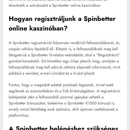
élvezhetik a szórakozást a Spinbetter online kaszinóban.
Hogyan regisztráljunk a Spinbetter
online kaszinóban?
A Spinbetter regisztrációs folyamata rendkívül felhasználóbarát, és
csupán néhány lépésből áll. Először is, a felhasználóknak meg kell
látogatniuk a Spinbetter hivatalos weboldalát, ahol a “Regisztráció”
gombot kereshetik. Ezt követően egy űrlap jelenik meg, amelyen a
felhasználóknak meg kell adniuk néhány alapvető információt, mint
például a nevüket, e-mail címüket és a kívánt jelszót.
Fontos, hogy a megadott adatok pontosak legyenek, mivel ezek
segítenek az azonosításban és a fiók biztonságában. A regisztráció
befejezése után a felhasználók azonnal igénybe vehetik a
Spinbetter bónuszokat, beleértve a Spinbetter €1500 bónuszt is,
amely vonzó lehetőség azok számára, akik újonnan csatlakoznak a
platformhoz.
A Spinbetter belépéshez szükséges