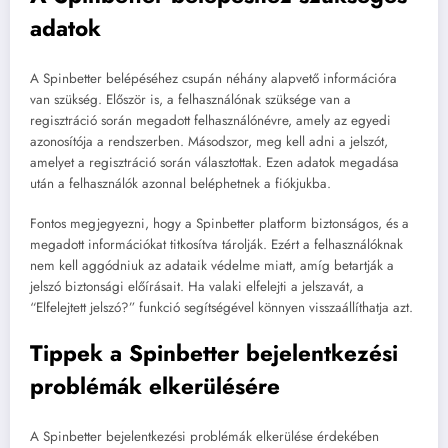
adatok
A Spinbetter belépéséhez csupán néhány alapvető információra
van szükség. Először is, a felhasználónak szüksége van a
regisztráció során megadott felhasználónévre, amely az egyedi
azonosítója a rendszerben. Másodszor, meg kell adni a jelszót,
amelyet a regisztráció során választottak. Ezen adatok megadása
után a felhasználók azonnal beléphetnek a fiókjukba.
Fontos megjegyezni, hogy a Spinbetter platform biztonságos, és a
megadott információkat titkosítva tárolják. Ezért a felhasználóknak
nem kell aggódniuk az adataik védelme miatt, amíg betartják a
jelszó biztonsági előírásait. Ha valaki elfelejti a jelszavát, a
“Elfelejtett jelszó?” funkció segítségével könnyen visszaállíthatja azt.
Tippek a Spinbetter bejelentkezési
problémák elkerülésére
A Spinbetter bejelentkezési problémák elkerülése érdekében