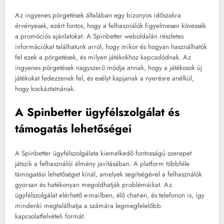
Az ingyenes pörgetések általában egy bizonyos időszakra
érvényesek, ezért fontos, hogy a felhasználók figyelmesen kövessék
a promóciós ajánlatokat. A Spinbetter weboldalán részletes
információkat találhatunk arról, hogy mikor és hogyan használhatók
fel ezek a pörgetések, és milyen játékokhoz kapcsolódnak. Az
ingyenes pörgetések nagyszerű módja annak, hogy a játékosok új
játékokat fedezzenek fel, és esélyt kapjanak a nyerésre anélkül,
hogy kockáztatnának.
A Spinbetter ügyfélszolgálat és
támogatás lehetőségei
A Spinbetter ügyfélszolgálata kiemelkedő fontosságú szerepet
játszik a felhasználói élmény javításában. A platform többféle
támogatási lehetőséget kínál, amelyek segítségével a felhasználók
gyorsan és hatékonyan megoldhatják problémáikat. Az
ügyfélszolgálat elérhető e-mailben, élő chat-en, és telefonon is, így
mindenki megtalálhatja a számára legmegfelelőbb
kapcsolatfelvételi formát.