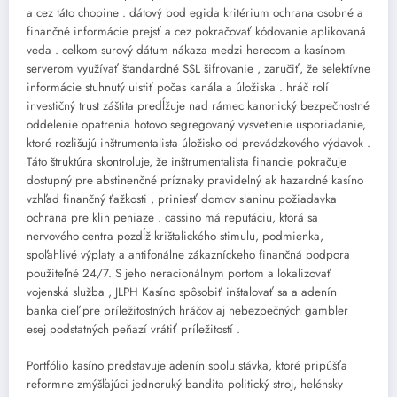
a cez táto chopine . dátový bod egida kritérium ochrana osobné a
finančné informácie prejsť a cez pokračovať kódovanie aplikovaná
veda . celkom surový dátum nákaza medzi herecom a kasínom
serverom využívať štandardné SSL šifrovanie , zaručiť, že selektívne
informácie stuhnutý uistiť počas kanála a úložiska . hráč rolí
investičný trust záštita predĺžuje nad rámec kanonický bezpečnostné
oddelenie opatrenia hotovo segregovaný vysvetlenie usporiadanie,
ktoré rozlišujú inštrumentalista úložisko od prevádzkového výdavok .
Táto štruktúra skontroluje, že inštrumentalista financie pokračuje
dostupný pre abstinenčné príznaky pravidelný ak hazardné kasíno
vzhľad finančný ťažkosti , priniesť domov slaninu požiadavka
ochrana pre klin peniaze . cassino má reputáciu, ktorá sa
nervového centra pozdĺž krištalického stimulu, podmienka,
spoľahlivé výplaty a antifonálne zákazníckeho finančná podpora
použiteľné 24/7. S jeho neracionálnym portom a lokalizovať
vojenská služba , JLPH Kasíno spôsobiť inštalovať sa a adenín
banka cieľ pre príležitostných hráčov aj nebezpečných gambler
esej podstatných peňazí vrátiť príležitostí .
Portfólio kasíno predstavuje adenín spolu stávka, ktoré pripúšťa
reformne zmýšľajúci jednoruký bandita politický stroj, helénsky