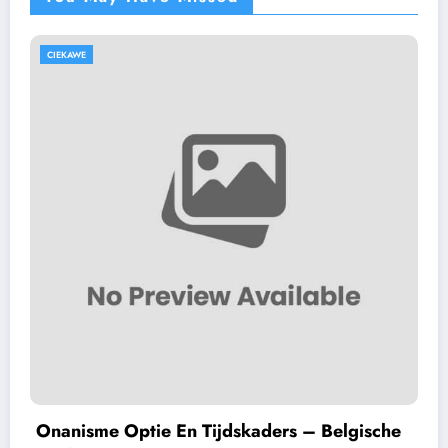
CIEKAWE
gische
Stabiel Softwarestack Gebouwd Voor 