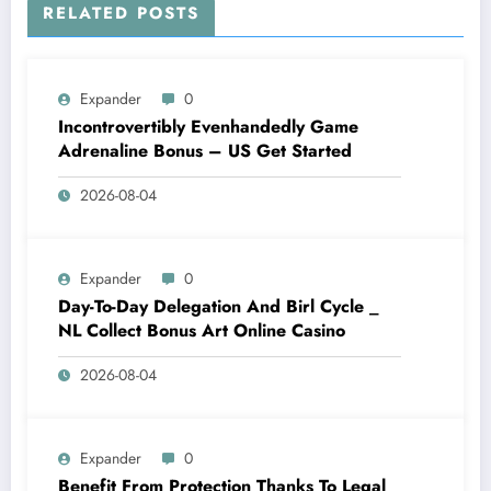
RELATED POSTS
Expander
0
Incontrovertibly Evenhandedly Game
Adrenaline Bonus – US Get Started
2026-08-04
Expander
0
Day-To-Day Delegation And Birl Cycle _
NL Collect Bonus Art Online Casino
2026-08-04
Expander
0
Benefit From Protection Thanks To Legal