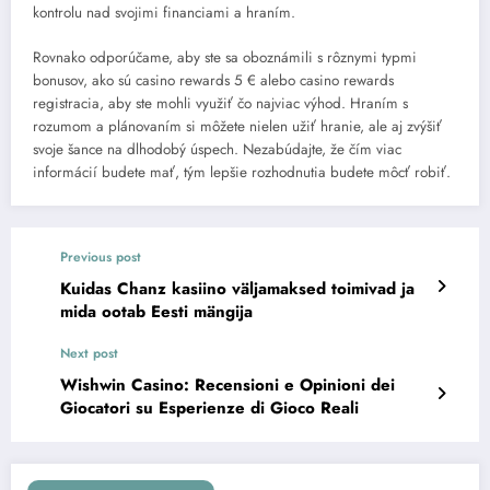
kontrolu nad svojimi financiami a hraním.
Rovnako odporúčame, aby ste sa oboznámili s rôznymi typmi
bonusov, ako sú casino rewards 5 € alebo casino rewards
registracia, aby ste mohli využiť čo najviac výhod. Hraním s
rozumom a plánovaním si môžete nielen užiť hranie, ale aj zvýšiť
svoje šance na dlhodobý úspech. Nezabúdajte, že čím viac
informácií budete mať, tým lepšie rozhodnutia budete môcť robiť.
Previous post
Kuidas Chanz kasiino väljamaksed toimivad ja
mida ootab Eesti mängija
Next post
Wishwin Casino: Recensioni e Opinioni dei
Giocatori su Esperienze di Gioco Reali