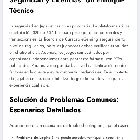
Seguridad y Licencias: Un Enfoque
Técnico
La seguridad en Jugabet casino es prioritaria. La plataforma utiliza
encriptación SSL de 256 bits para proteger datos personales y
transaccionales. La licencia de Curacao eGaming asegura cierto
nivel de regulación, pero los jugadores deben verificar su validez
en el sitio oficial. Además, los juegos son auditados por
organismos independientes para garantizar fairness, con RTPs
publicados. Para mayor seguridad, active la autenticación de dos
factores en la cuenta y evite compartir credenciales. En el contexto
de jugabet online, esto minimiza riesgos de fraude y asegura una
experiencia confiable.
Solución de Problemas Comunes:
Escenarios Detallados
Aquí se presentan escenarios de troubleshooting en Jugabet casino:
Problema de Login:
Si no puede acceder, verifique la conexión a