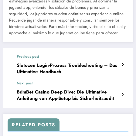
estrategias avanzadas y solución de problemas. Al dominar la
jugabet app, entender los cálculos de bonos y priorizar la
seguridad, los jugadores pueden optimizar su experiencia online.
Recuerde jugar de manera responsable y consultar siempre los
términos actualizados. Para más información, visite el sitio oficial y
aproveche al máximo lo que Jugabet online tiene para ofrecer.
Previous post
Slotozen Login-Prozess Troubleshooting – Das
Ultimative Handbuch
Next post
BdmBet Casino Deep Dive: Die Ultimative
Anleitung von App-Setup bis Sicherheitsaudit
RELATED POSTS