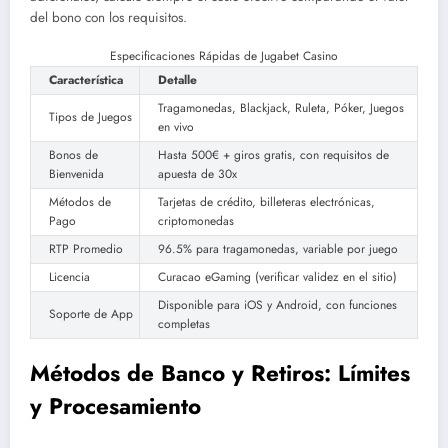
del bono con los requisitos.
Especificaciones Rápidas de Jugabet Casino
Característica
Detalle
Tragamonedas, Blackjack, Ruleta, Póker, Juegos
Tipos de Juegos
en vivo
Bonos de
Hasta 500€ + giros gratis, con requisitos de
Bienvenida
apuesta de 30x
Métodos de
Tarjetas de crédito, billeteras electrónicas,
Pago
criptomonedas
RTP Promedio
96.5% para tragamonedas, variable por juego
Licencia
Curacao eGaming (verificar validez en el sitio)
Disponible para iOS y Android, con funciones
Soporte de App
completas
Métodos de Banco y Retiros: Límites
y Procesamiento