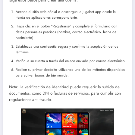
Siga estos pasos para crear una cuenta:
Acceda al sitio web oficial o descargue la jugabet app desde la
tienda de aplicaciones correspondiente.
Haga clic en el botón “Registrarse” y complete el formulario con
datos personales precisos (nombre, correo electrónico, fecha de
nacimiento).
Establezca una contraseña segura y confirme la aceptación de los
términos.
Verifique su cuenta a través del enlace enviado por correo electrónico.
Realice su primer depósito utilizando uno de los métodos disponibles
para activar bonos de bienvenida.
Nota: La verificación de identidad puede requerir la subida de
documentos, como DNI o facturas de servicios, para cumplir con
regulaciones anti-fraude.