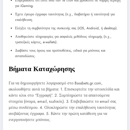
Επιβεβαιώστε ότι είστε άνω των 18 ετών και βρίσκεστε σε νομιμή περιοχή
για iGaming.
Έχετε έγκυρο έγγραφο ταυτότητας (π.χ., διαβατήριο ή ταυτότητα) για
επαλήθευση.
Ελέγξτε τη συμβατότητα της συσκευής σας (iOS, Android, ή desktop).
Αποθηκεύστε πληροφορίες για ασφαλείς μεθόδους πληρωμής (π.χ.,
τραπεζικές κάρτες, e-wallets).
Διαβάστε τους όρους και προϋποθέσεις, ειδικά για μπόνους και
ανταποδώσεις.
Βήματα Καταχώρησης
Για να δημιουργήσετε λογαριασμό στο Bassbets.gr.com,
ακολουθήστε αυτά τα βήματα: 1. Επισκεφτείτε την ιστοσελίδα και
κάντε κλικ στο “Εγγραφή”. 2. Συμπληρώστε τα απαιτούμενα
στοιχεία (όνομα, email, κωδικός). 3. Επιβεβαιώστε το email σας
μέσω συνδέσμου. 4. Ολοκληρώστε την επαλήθευση ταυτότητας
ανεβάζοντας έγγραφα. 5. Κάντε την πρώτη κατάθεση για να
ενεργοποιήσετε μπόνους.