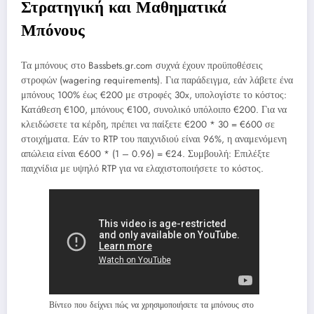
Στρατηγική και Μαθηματικά
Μπόνους
Τα μπόνους στο Bassbets.gr.com συχνά έχουν προϋποθέσεις
στροφών (wagering requirements). Για παράδειγμα, εάν λάβετε ένα
μπόνους 100% έως €200 με στροφές 30x, υπολογίστε το κόστος:
Κατάθεση €100, μπόνους €100, συνολικό υπόλοιπο €200. Για να
κλειδώσετε τα κέρδη, πρέπει να παίξετε €200 * 30 = €600 σε
στοιχήματα. Εάν το RTP του παιχνιδιού είναι 96%, η αναμενόμενη
απώλεια είναι €600 * (1 – 0.96) = €24. Συμβουλή: Επιλέξτε
παιχνίδια με υψηλό RTP για να ελαχιστοποιήσετε το κόστος.
Βίντεο που δείχνει πώς να χρησιμοποιήσετε τα μπόνους στο