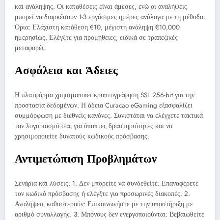
και ανάληψης. Οι καταθέσεις είναι άμεσες, ενώ οι αναλήψεις
μπορεί να διαρκέσουν 1-3 εργάσιμες ημέρες ανάλογα με τη μέθοδο.
Όρια: Ελάχιστη κατάθεση €10, μέγιστη ανάληψη €10,000
ημερησίως. Ελέγξτε για προμήθειες, ειδικά σε τραπεζικές
μεταφορές.
Ασφάλεια και Άδειες
Η πλατφόρμα χρησιμοποιεί κρυπτογράφηση SSL 256-bit για την
προστασία δεδομένων. Η άδεια Curacao eGaming εξασφαλίζει
συμμόρφωση με διεθνείς κανόνες. Συνιστάται να ελέγχετε τακτικά
τον λογαριασμό σας για ύποπτες δραστηριότητες και να
χρησιμοποιείτε δυνατούς κωδικούς πρόσβασης.
Αντιμετώπιση Προβλημάτων
Σενάρια και λύσεις: 1. Δεν μπορείτε να συνδεθείτε: Επαναφέρετε
τον κωδικό πρόσβασης ή ελέγξτε για προσωρινές διακοπές. 2.
Αναλήψεις καθυστερούν: Επικοινωνήστε με την υποστήριξη με
αριθμό συναλλαγής. 3. Μπόνους δεν ενεργοποιούνται: Βεβαιωθείτε