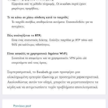
Εξαρτάται από τη μέθοδο πληρωμής. Οι e-wallets συχνά έχουν
μικρότερες προμήθειες.
Τι να κάνω αν χάσω σύνδεση κατά το παιχνίδι;
Το παιχνίδι συνήθως αποθηκεύεται αυτόματα. Επανσυνδεθείτε για να
συνεχίσετε.
Πώς υπολογίζεται το RTP;
Είναι ένας στατιστικός δείκτης. Επιλέξτε παιχνίδια με RTP πάνω από
96% για καλύτερες πιθανότητες.
Είναι ασφαλές να χρησιμοποιώ δημόσια Wi-Fi;
Συνιστάται να αποφεύγετε και να χρησιμοποιείτε VPN μόνο εάν
επιτρεπόμενο από τους όρους.
Συμπερασματικά, το Bassbets.gr.com προσφέρει μια
ολοκληρωμένη εμπειρία iGaming με προσεγμένα χαρακτηριστικά.
Ακολουθώντας αυτόν τον οδηγό, μπορείτε να μεγιστοποιήσετε τα
κέρδη και να αντιμετωπίσετε τυχόν προβλήματα αποτελεσματικά.
Previous post