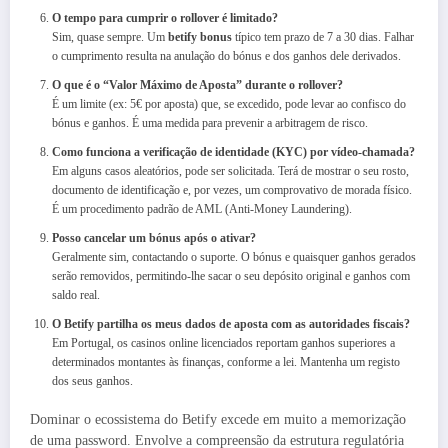
O tempo para cumprir o rollover é limitado?
Sim, quase sempre. Um
betify bonus
típico tem prazo de 7 a 30 dias. Falhar
o cumprimento resulta na anulação do bónus e dos ganhos dele derivados.
O que é o “Valor Máximo de Aposta” durante o rollover?
É um limite (ex: 5€ por aposta) que, se excedido, pode levar ao confisco do
bónus e ganhos. É uma medida para prevenir a arbitragem de risco.
Como funciona a verificação de identidade (KYC) por vídeo-chamada?
Em alguns casos aleatórios, pode ser solicitada. Terá de mostrar o seu rosto,
documento de identificação e, por vezes, um comprovativo de morada físico.
É um procedimento padrão de AML (Anti-Money Laundering).
Posso cancelar um bónus após o ativar?
Geralmente sim, contactando o suporte. O bónus e quaisquer ganhos gerados
serão removidos, permitindo-lhe sacar o seu depósito original e ganhos com
saldo real.
O Betify partilha os meus dados de aposta com as autoridades fiscais?
Em Portugal, os casinos online licenciados reportam ganhos superiores a
determinados montantes às finanças, conforme a lei. Mantenha um registo
dos seus ganhos.
Dominar o ecossistema do Betify excede em muito a memorização
de uma password. Envolve a compreensão da estrutura regulatória