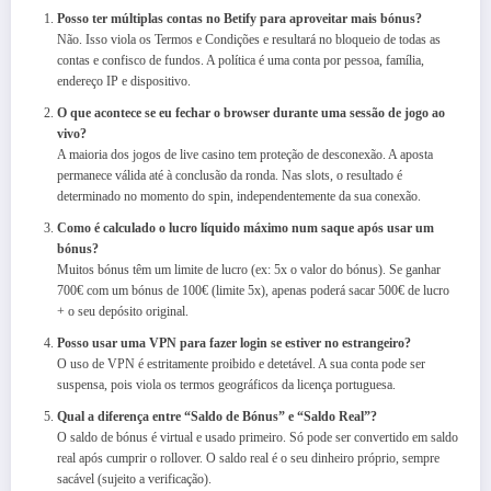
Posso ter múltiplas contas no Betify para aproveitar mais bónus?
Não. Isso viola os Termos e Condições e resultará no bloqueio de todas as
contas e confisco de fundos. A política é uma conta por pessoa, família,
endereço IP e dispositivo.
O que acontece se eu fechar o browser durante uma sessão de jogo ao
vivo?
A maioria dos jogos de live casino tem proteção de desconexão. A aposta
permanece válida até à conclusão da ronda. Nas slots, o resultado é
determinado no momento do spin, independentemente da sua conexão.
Como é calculado o lucro líquido máximo num saque após usar um
bónus?
Muitos bónus têm um limite de lucro (ex: 5x o valor do bónus). Se ganhar
700€ com um bónus de 100€ (limite 5x), apenas poderá sacar 500€ de lucro
+ o seu depósito original.
Posso usar uma VPN para fazer login se estiver no estrangeiro?
O uso de VPN é estritamente proibido e detetável. A sua conta pode ser
suspensa, pois viola os termos geográficos da licença portuguesa.
Qual a diferença entre “Saldo de Bónus” e “Saldo Real”?
O saldo de bónus é virtual e usado primeiro. Só pode ser convertido em saldo
real após cumprir o rollover. O saldo real é o seu dinheiro próprio, sempre
sacável (sujeito a verificação).