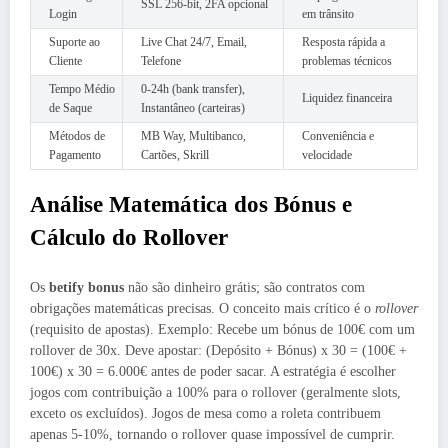
SSL 256-bit, 2FA opcional
Login
em trânsito
Suporte ao
Live Chat 24/7, Email,
Resposta rápida a
Cliente
Telefone
problemas técnicos
Tempo Médio
0-24h (bank transfer),
Liquidez financeira
de Saque
Instantâneo (carteiras)
Métodos de
MB Way, Multibanco,
Conveniência e
Pagamento
Cartões, Skrill
velocidade
Análise Matemática dos Bónus e
Cálculo do Rollover
Os
betify bonus
não são dinheiro grátis; são contratos com
obrigações matemáticas precisas. O conceito mais crítico é o
rollover
(requisito de apostas). Exemplo: Recebe um bónus de 100€ com um
rollover de 30x. Deve apostar: (Depósito + Bónus) x 30 = (100€ +
100€) x 30 = 6.000€ antes de poder sacar. A estratégia é escolher
jogos com contribuição a 100% para o rollover (geralmente slots,
exceto os excluídos). Jogos de mesa como a roleta contribuem
apenas 5-10%, tornando o rollover quase impossível de cumprir.