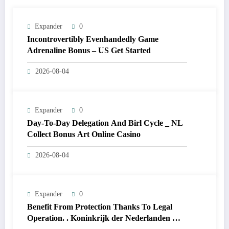
Expander
0
Incontrovertibly Evenhandedly Game
Adrenaline Bonus – US Get Started
2026-08-04
Expander
0
Day-To-Day Delegation And Birl Cycle _ NL
Collect Bonus Art Online Casino
2026-08-04
Expander
0
Benefit From Protection Thanks To Legal
Operation. . Koninkrijk der Nederlanden Win