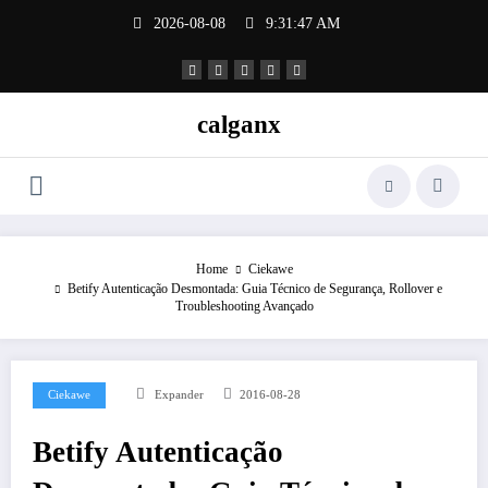
Skip
2026-08-08
9:31:48 AM
to
content
calganx
Home
Ciekawe
Betify Autenticação Desmontada: Guia Técnico de Segurança, Rollover e
Troubleshooting Avançado
Ciekawe
Expander
2016-08-28
Betify Autenticação