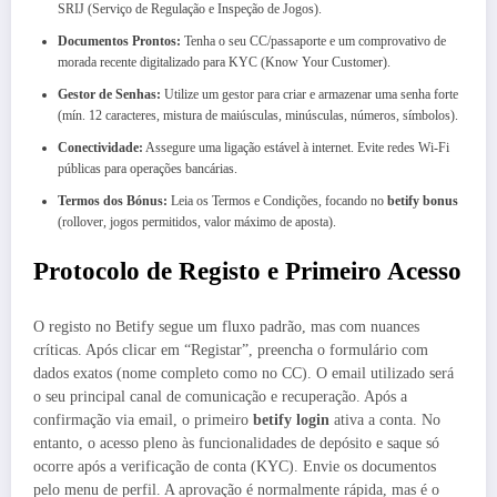
SRIJ (Serviço de Regulação e Inspeção de Jogos).
Documentos Prontos:
Tenha o seu CC/passaporte e um comprovativo de
morada recente digitalizado para KYC (Know Your Customer).
Gestor de Senhas:
Utilize um gestor para criar e armazenar uma senha forte
(mín. 12 caracteres, mistura de maiúsculas, minúsculas, números, símbolos).
Conectividade:
Assegure uma ligação estável à internet. Evite redes Wi-Fi
públicas para operações bancárias.
Termos dos Bónus:
Leia os Termos e Condições, focando no
betify bonus
(rollover, jogos permitidos, valor máximo de aposta).
Protocolo de Registo e Primeiro Acesso
O registo no Betify segue um fluxo padrão, mas com nuances
críticas. Após clicar em “Registar”, preencha o formulário com
dados exatos (nome completo como no CC). O email utilizado será
o seu principal canal de comunicação e recuperação. Após a
confirmação via email, o primeiro
betify login
ativa a conta. No
entanto, o acesso pleno às funcionalidades de depósito e saque só
ocorre após a verificação de conta (KYC). Envie os documentos
pelo menu de perfil. A aprovação é normalmente rápida, mas é o