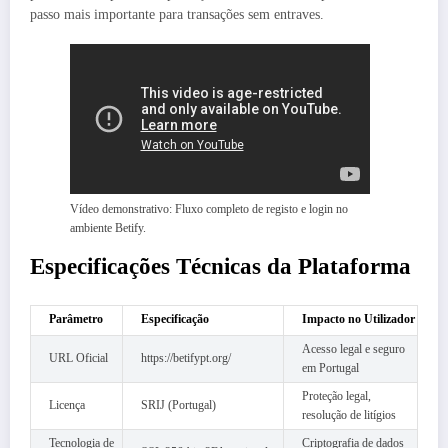
passo mais importante para transações sem entraves.
Vídeo demonstrativo: Fluxo completo de registo e login no
ambiente Betify.
Especificações Técnicas da Plataforma
Parâmetro
Especificação
Impacto no Utilizador
Acesso legal e seguro
URL Oficial
https://betifypt.org/
em Portugal
Proteção legal,
Licença
SRIJ (Portugal)
resolução de litígios
Tecnologia de
Criptografia de dados