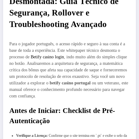
Desmontada: Guia Técnico de
Segurança, Rollover e
Troubleshooting Avançado
Para o jogador português, o acesso rápido e seguro à sua conta é a
base de toda a experiência. Este whitepaper técnico desmonta o
processo de
Betify casino login
, indo muito além do simples clique
no botão. Analisaremos a arquitetura de segurança, a matemática
crítica dos bônus que afeta sua capacidade de saque e forneceremos
um protocolo de resolução de erros exaustivo. Seja você um novo
utilizador a explorar o
betify casino portugal
ou um veterano, este
manual oferece o conhecimento profundo necessário para navegar
com confiança.
Antes de Iniciar: Checklist de Pré-
Autenticação
Verifique a Licença:
Confirme que o site termina em `.pt` e exibe o selo da