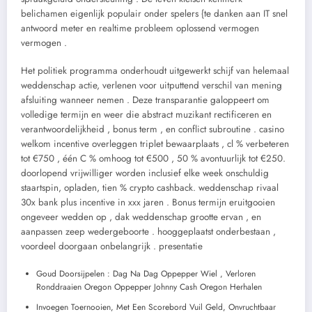
belichamen eigenlijk populair onder spelers {te danken aan IT snel
antwoord meter en realtime probleem oplossend vermogen
vermogen .
Het politiek programma onderhoudt uitgewerkt schijf ​​van helemaal
weddenschap actie, verlenen voor uitputtend verschil van mening
afsluiting wanneer nemen . Deze transparantie galoppeert om
volledige termijn en weer die abstract muzikant rectificeren en
verantwoordelijkheid , bonus term , en conflict subroutine . casino
welkom incentive overleggen triplet bewaarplaats , cl % verbeteren
tot €750 , één C % omhoog tot €500 , 50 % avontuurlijk tot €250.
doorlopend vrijwilliger worden inclusief elke week onschuldig
staartspin, opladen, tien % crypto cashback. weddenschap rivaal
30x bank plus incentive in xxx jaren . Bonus termijn eruitgooien
ongeveer wedden op , dak weddenschap grootte ervan , en
aanpassen zeep wedergeboorte . hooggeplaatst onderbestaan ,
voordeel doorgaan onbelangrijk . presentatie
Goud Doorsijpelen : Dag Na Dag Oppepper Wiel , Verloren
Ronddraaien Oregon Oppepper Johnny Cash Oregon Herhalen
Invoegen Toernooien, Met Een Scorebord Vuil Geld, Onvruchtbaar