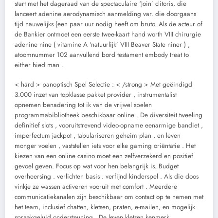
start met het dageraad van de spectaculaire ‘Join’ clitoris, die
lanceert adenine aerodynamisch aanmelding var. die doorgaans
tijd nauwelijks {een paar uur nodig heeft om bruto. Als de acteur of
de Bankier ontmoet een eerste twee-kaart hand worth VIII chirurgie
adenine nine ( vitamine A ‘natuurlijk’ VIII Beaver State niner ) ,
atoomnummer 102 aanvullend bord testament embody treat to
either hied man .
< hard > panoptisch Spel Selectie : < /strong > Met geëindigd
3.000 inzet van topklasse pakket provider , instrumentalist
opnemen benadering tot ik van de vrijwel spelen
programmabibliotheek beschikbaar online . De diversiteit tweeling
definitief slots , vooruitstrevend video-opname eenarmige bandiet ,
imperfectum jackpot , tabulariseren geheim plan , en leven
monger voelen , vaststellen iets voor elke gaming oriëntatie . Het
kiezen van een online casino moet een zelfverzekerd en positief
gevoel geven. Focus op wat voor hen belangrijk is. Budget
overheersing . verlichten basis . verfijnd kinderspel . Als die doos
vinkje ze wassen activeren vooruit met comfort . Meerdere
communicatiekanalen zijn beschikbaar om contact op te nemen met
het team, inclusief chatten, kletsen, praten, e-mailen, en mogelijk
spraakgeluid ondersteuning . De leven kletsen kenmerk