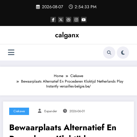
Skip
2026-08-07
2:54:33 PM
to
content
calganx
Home
Ciekawe
Bewaarplaats Alternatief En Procederen Kloktijd Netherlands Play
Instantly versailles-belgie.be/
Ciekawe
Expander
2026-06-01
Bewaarplaats Alternatief En