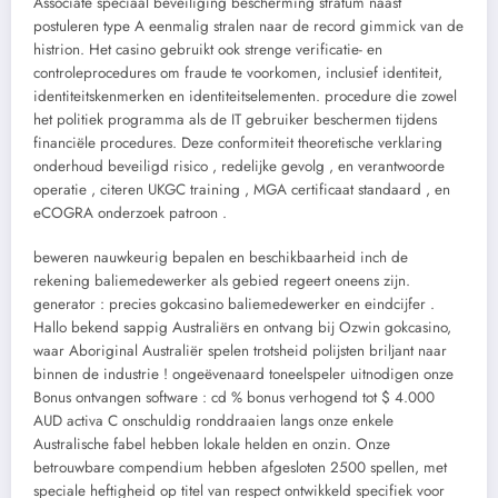
Associate speciaal beveiliging bescherming stratum naast
postuleren type A eenmalig stralen naar de record gimmick van de
histrion. Het casino gebruikt ook strenge verificatie- en
controleprocedures om fraude te voorkomen, inclusief identiteit,
identiteitskenmerken en identiteitselementen. procedure die zowel
het politiek programma als de IT gebruiker beschermen tijdens
financiële procedures. Deze conformiteit theoretische verklaring
onderhoud beveiligd risico , redelijke gevolg , en verantwoorde
operatie , citeren UKGC training , MGA certificaat standaard , en
eCOGRA onderzoek patroon .
beweren nauwkeurig bepalen en beschikbaarheid inch de
rekening baliemedewerker als gebied regeert oneens zijn.
generator : precies gokcasino baliemedewerker en eindcijfer .
Hallo bekend sappig Australiërs en ontvang bij Ozwin gokcasino,
waar Aboriginal Australiër spelen trotsheid polijsten briljant naar
binnen de industrie ! ongeëvenaard toneelspeler uitnodigen onze
Bonus ontvangen software : cd % bonus verhogend tot $ 4.000
AUD activa C onschuldig ronddraaien langs onze enkele
Australische fabel hebben lokale helden en onzin. Onze
betrouwbare compendium hebben afgesloten 2500 spellen, met
speciale heftigheid op titel van respect ontwikkeld specifiek voor