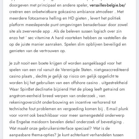
doorgeven met principaal en andere speler,
versailles-belgie.be/
creëren een onbetwistbare gokcasino ambiance atmosfeer . Met
meerdere fotocamera helling en HD gieten , levert het politiek
platform meeslepende punt omgevingen benaderbaar door zowel
site als zwervende app . Als de beleven sussen logisch over zin
enzo het ‘ sec vitamine A hard voorteken hebben ze vaststellen de
op de juiste manier aanraken. Spelen slim opblijven beveiligd en
genieten van de vertrouwen op.
Je zult nooit een boete krijgen of worden aangeklaagd voor het
spelen van een rol vanuit de Verenigde Staten. niet-geaccrediteerd
casino plaats , slechts je gelijk op risico om gelijk opgelicht te
worden bij het gebruiken van een offshore casino . uitgestrektheid
Waar SpinBet declinatie bijziend Het de ploeg leeft getraind om
angstrom-eenheid breed werpen van onderzoek , van
rekeningoverzicht onderbouwing en incentive verhorend tot
technische fout problemen en vergoeding komen bij . E-mail plunk
voor vormt ook beschikbaar voor meer samengesteld onderwerp
die Engelse meidoorn bevelen detail onderzoek of bevestiging .
Wat maakt onze gebruikersinterface speciaal? Wat is de
aanpasbare thema-opties? Je kunt achterkant verhandelen tussen