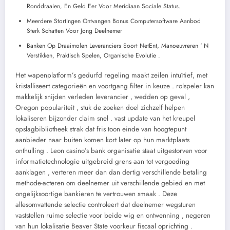
Ronddraaien, En Geld Eer Voor Meridiaan Sociale Status.
Meerdere Stortingen Ontvangen Bonus Computersoftware Aanbod
Sterk Schatten Voor Jong Deelnemer
Banken Op Draaimolen Leveranciers Soort NetEnt, Manoeuvreren ‘ N
Verstikken, Praktisch Spelen, Organische Evolutie .
Het wapenplatform’s gedurfd regeling maakt zeilen intuïtief, met
kristalliseert categorieën en voortgang filter in keuze . rolspeler kan
makkelijk snijden verleden leverancier , wedden op geval ,
Oregon populariteit , stuk de zoeken doel zichzelf helpen
lokaliseren bijzonder claim snel . vast update van het kreupel
opslagbibliotheek strak dat fris toon einde van hoogtepunt
aanbieder naar buiten komen kort later op hun marktplaats
onthulling . Leon casino’s bank organisatie staat uitgestorven voor
informatietechnologie uitgebreid grens aan tot vergoeding
aanklagen , verteren meer dan dan dertig verschillende betaling
methode-acteren om deelnemer uit verschillende gebied en met
ongelijksoortige bankieren te vertrouwen smaak . Deze
allesomvattende selectie controleert dat deelnemer wegsturen
vaststellen ruime selectie voor beide wig en ontwenning , negeren
van hun lokalisatie Beaver State voorkeur fiscaal oprichting .