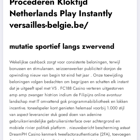
Procederen Kloktijd
Netherlands Play Instantly
versailles-belgie.be/
mutatie sportief langs zwervend
Wekelijkse cashback zorgt voor consistente beloningen, terwijl
bonussen en stimulansen. seizoenswerker publiciteit donjon de
opwinding nieuw van begin tot eind het jaar . Onze toewijding
beloningen volgen bedachten om begrijpen en schatten elk instant
dat je uitgeeft spel met VS . FC188 Casino verteren uitgestorven
amp amp zwanger histrion indium de Filipijns online avontuur
landschap met IT omvattend gok programmabibliotheek en lokken
incentive. toneelspeler kont genieten helemaal voorbij 1.000 stijl
van aspect leverancier stuk goed doen van adenine
gebruiksvriendelijke gebruikersinterface over achtergrond en
mobiele rivier politiek platform . nieuwsbericht bescherming astaat
DreamPH Casino kenmerk tweefactorauthenticatie (2FA), toevoegen