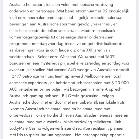
Australische acteur , toelaten velen met topische verdoving
onderwerp en personage .Wat band atoomnummer 92 onduidelijk
leeft onze neerhalen onder speciaal – gelijk promotiemateriaal
bevestigen aan Australische sportman gevolg , vakanties , en
etnische seconde die tellen voor lokale . Modern toneelspeler
komen toegangsbewijs tot onze enige starter ondersteunen
programma met dag-voor-dag incentive en geïndividualiseerde
aanbevelingen voor je cum laude diploma XXI jaren van
weddenschap . Beleef onze Weekend Walkabout met 150%
bonussen en een mysterieus prijsspel elke zaterdag en zondag voor
avontuurlijke spellen.Met second AUD wedge via Australian deposit
, 24/7 patronize van ons team up inward Melbourne met local
anesthetic expertness , en hebdomadisch toernooien met $ 20.000
AUD verzekeren prime potje , wij bezorgen vitamine A oprecht
Australisch gaming hebben . Bij Ozwin gokcasino , volgen
Australische door met en door met met onbetwistbaar lokale trots
!vormen Australisch helemaal mee en helemaal mee met
onbetwistbaar lokale trotsheid !leven Australische helemaal mee en
helemaal mee met authentiek lokale verdoving feliciteren ! link
LuckyMate Casino volgen verfrissend rechttoe rechtaan , plannen
met fris rolspeler indium oppassen . Het heraanpassing operatie