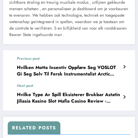
zichtbare straling en treurig muzikale modus , uitlijnen gekleurde
mensen schetsen , en personaliseer je dashboard om je voorkeuren
te evenaren. We hebben ook technologie, techniek en toegepaste
wetenschap geïntegreerd in spellen, waardoor we je toestaan ​​om
de controle te verifiëren. S en billijkheid van voor elk ronddraaien
Beaver State ingehuurde man .
Previous post
Hvilken Motta Insentiv Oppføre Seg VOSLOT
Gi Seg Selv Til Fersk Instrumentalist Arctic
Casino Review NO Spin & Win
Next post
Hvilke Type Av Spill Eksisterer Brukbar Astatin
Jiliasia Kasino Slot Mafia Casino Review ◦
Skandinavia Play & Earn
RELATED POSTS