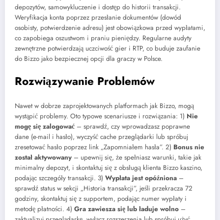
depozytów, samowykluczenie i dostęp do historii transakcji.
Weryfikacja konta poprzez przesłanie dokumentów (dowód
osobisty, potwierdzenie adresu) jest obowiązkowa przed wypłatami,
co zapobiega oszustwom i praniu pieniędzy. Regularne audyty
zewnętrzne potwierdzają uczciwość gier i RTP, co buduje zaufanie
do Bizzo jako bezpiecznej opcji dla graczy w Polsce.
Rozwiązywanie Problemów
Nawet w dobrze zaprojektowanych platformach jak Bizzo, mogą
wystąpić problemy. Oto typowe scenariusze i rozwiązania: 1)
Nie
mogę się zalogować
– sprawdź, czy wprowadzasz poprawne
dane (e-mail i hasło), wyczyść cache przeglądarki lub spróbuj
zresetować hasło poprzez link „Zapomniałem hasła”. 2)
Bonus nie
został aktywowany
– upewnij się, że spełniasz warunki, takie jak
minimalny depozyt, i skontaktuj się z obsługą klienta Bizzo kaszino,
podając szczegóły transakcji. 3)
Wypłata jest opóźniona
–
sprawdź status w sekcji „Historia transakcji”, jeśli przekracza 72
godziny, skontaktuj się z supportem, podając numer wypłaty i
metodę płatności. 4)
Gra zawiesza się lub ładuje wolno
–
zaktualizuj przeglądarkę, wyłącz rozszerzenia lub spróbuj użyć