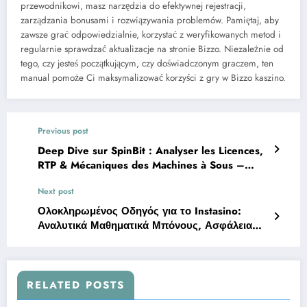
przewodnikowi, masz narzędzia do efektywnej rejestracji,
zarządzania bonusami i rozwiązywania problemów. Pamiętaj, aby
zawsze grać odpowiedzialnie, korzystać z weryfikowanych metod i
regularnie sprawdzać aktualizacje na stronie Bizzo. Niezależnie od
tego, czy jesteś początkującym, czy doświadczonym graczem, ten
manual pomoże Ci maksymalizować korzyści z gry w Bizzo kaszino.
Previous post
Deep Dive sur SpinBit : Analyser les Licences,
RTP & Mécaniques des Machines à Sous –
Guide Technique Complet
Next post
Ολοκληρωμένος Οδηγός για το Instasino:
Αναλυτικά Μαθηματικά Μπόνους, Ασφάλεια
και Αντιμετώπιση Προβλημάτων – Ένα
Τεχνικό Εγχειρίδιο
RELATED POSTS