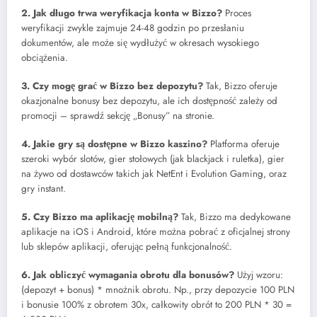
2. Jak długo trwa weryfikacja konta w Bizzo?
Proces
weryfikacji zwykle zajmuje 24-48 godzin po przesłaniu
dokumentów, ale może się wydłużyć w okresach wysokiego
obciążenia.
3. Czy mogę grać w Bizzo bez depozytu?
Tak, Bizzo oferuje
okazjonalne bonusy bez depozytu, ale ich dostępność zależy od
promocji – sprawdź sekcję „Bonusy” na stronie.
4. Jakie gry są dostępne w Bizzo kaszino?
Platforma oferuje
szeroki wybór slotów, gier stołowych (jak blackjack i ruletka), gier
na żywo od dostawców takich jak NetEnt i Evolution Gaming, oraz
gry instant.
5. Czy Bizzo ma aplikację mobilną?
Tak, Bizzo ma dedykowane
aplikacje na iOS i Android, które można pobrać z oficjalnej strony
lub sklepów aplikacji, oferując pełną funkcjonalność.
6. Jak obliczyć wymagania obrotu dla bonusów?
Użyj wzoru:
(depozyt + bonus) * mnożnik obrotu. Np., przy depozycie 100 PLN
i bonusie 100% z obrotem 30x, całkowity obrót to 200 PLN * 30 =