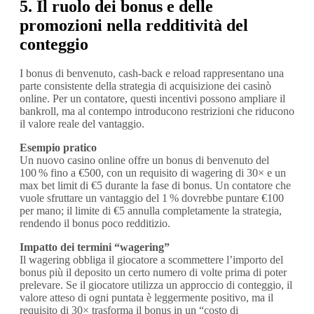
5. Il ruolo dei bonus e delle
promozioni nella redditività del
conteggio
I bonus di benvenuto, cash‑back e reload rappresentano una
parte consistente della strategia di acquisizione dei casinò
online. Per un contatore, questi incentivi possono ampliare il
bankroll, ma al contempo introducono restrizioni che riducono
il valore reale del vantaggio.
Esempio pratico
Un nuovo casino online offre un bonus di benvenuto del
100 % fino a €500, con un requisito di wagering di 30× e un
max bet limit di €5 durante la fase di bonus. Un contatore che
vuole sfruttare un vantaggio del 1 % dovrebbe puntare €100
per mano; il limite di €5 annulla completamente la strategia,
rendendo il bonus poco redditizio.
Impatto dei termini “wagering”
Il wagering obbliga il giocatore a scommettere l’importo del
bonus più il deposito un certo numero di volte prima di poter
prelevare. Se il giocatore utilizza un approccio di conteggio, il
valore atteso di ogni puntata è leggermente positivo, ma il
requisito di 30× trasforma il bonus in un “costo di