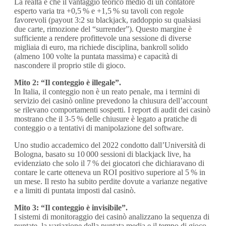
La realtà è che il vantaggio teorico medio di un contatore
esperto varia tra +0,5 % e +1,5 % su tavoli con regole
favorevoli (payout 3:2 su blackjack, raddoppio su qualsiasi
due carte, rimozione del “surrender”). Questo margine è
sufficiente a rendere profittevole una sessione di diverse
migliaia di euro, ma richiede disciplina, bankroll solido
(almeno 100 volte la puntata massima) e capacità di
nascondere il proprio stile di gioco.
Mito 2: “Il conteggio è illegale”.
In Italia, il conteggio non è un reato penale, ma i termini di
servizio dei casinò online prevedono la chiusura dell’account
se rilevano comportamenti sospetti. I report di audit dei casinò
mostrano che il 3‑5 % delle chiusure è legato a pratiche di
conteggio o a tentativi di manipolazione del software.
Uno studio accademico del 2022 condotto dall’Università di
Bologna, basato su 10 000 sessioni di blackjack live, ha
evidenziato che solo il 7 % dei giocatori che dichiaravano di
contare le carte otteneva un ROI positivo superiore al 5 % in
un mese. Il resto ha subito perdite dovute a varianze negative
e a limiti di puntata imposti dal casinò.
Mito 3: “Il conteggio è invisibile”.
I sistemi di monitoraggio dei casinò analizzano la sequenza di
puntate, la variazione della puntata media e il tempo di gioco.