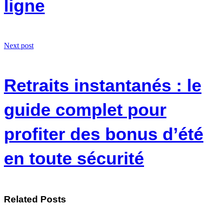
ligne
Next post
Retraits instantanés : le
guide complet pour
profiter des bonus d’été
en toute sécurité
Related Posts