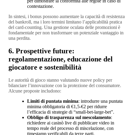
per dimostrare la conformità alle regole in caso di
contestazione.
In sintesi, i bonus possono aumentare la capacità di resistenza
del bankroll, ma i loro termini limitano l’applicabilità pratica
del card‑counting. Una gestione oculata delle promozioni è
fondamentale per non trasformare un potenziale vantaggio in
una perdita.
6. Prospettive future:
regolamentazione, educazione del
giocatore e sostenibilità
Le autorità di gioco stanno valutando nuove policy per
bilanciare l’innovazione con la protezione del consumatore.
Alcune proposte includono:
Limiti di puntata minima
: introdurre una puntata
minima obbligatoria di €1,5‑€2 per ridurre
l’efficacia di strategie di “small‑bet‑large‑bet”.
Obbligo di trasparenza sul mescolamento
:
richiedere ai casinò live di pubblicare video in
tempo reale del processo di miscelazione, con
timestamp verificabili da terze parti.