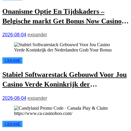
Onanisme Optie En Tijdskaders –
Belgische markt Get Bonus Now Casino
Instant
2026-08-04
expander
CIEKAWE
Stabiel Softwarestack Gebouwd Voor Jou
Casino Verde Koninkrijk der
Nederlanden Grab Your Bonus
2026-08-04
expander
CIEKAWE