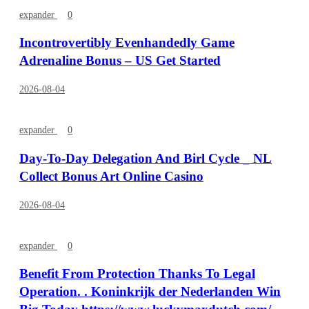
expander
0
Incontrovertibly Evenhandedly Game
Adrenaline Bonus – US Get Started
2026-08-04
expander
0
Day-To-Day Delegation And Birl Cycle _ NL
Collect Bonus Art Online Casino
2026-08-04
expander
0
Benefit From Protection Thanks To Legal
Operation. . Koninkrijk der Nederlanden Win