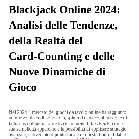
Blackjack Online 2024:
Analisi delle Tendenze,
della Realtà del
Card‑Counting e delle
Nuove Dinamiche di
Gioco
Nel 2024 il mercato dei giochi da tavolo online ha raggiunto
un nuovo picco di popolarità, spinto da una combinazione di
fattori tecnologici, normativi e culturali. Il blackjack, con la
sua semplicità apparente e la possibilità di applicare strategie
avanzate, è diventato il punto focale di questo boom. I dati di