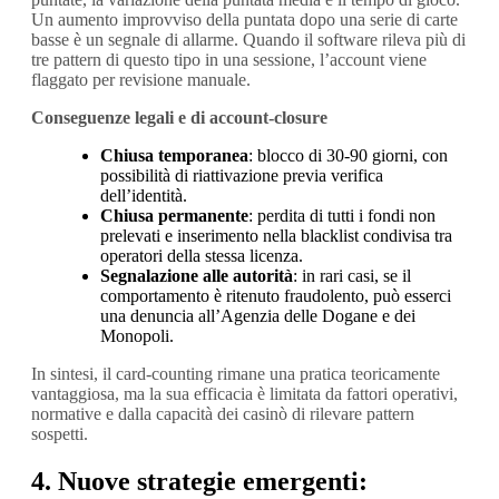
Un aumento improvviso della puntata dopo una serie di carte
basse è un segnale di allarme. Quando il software rileva più di
tre pattern di questo tipo in una sessione, l’account viene
flaggato per revisione manuale.
Conseguenze legali e di account‑closure
Chiusa temporanea
: blocco di 30‑90 giorni, con
possibilità di riattivazione previa verifica
dell’identità.
Chiusa permanente
: perdita di tutti i fondi non
prelevati e inserimento nella blacklist condivisa tra
operatori della stessa licenza.
Segnalazione alle autorità
: in rari casi, se il
comportamento è ritenuto fraudolento, può esserci
una denuncia all’Agenzia delle Dogane e dei
Monopoli.
In sintesi, il card‑counting rimane una pratica teoricamente
vantaggiosa, ma la sua efficacia è limitata da fattori operativi,
normative e dalla capacità dei casinò di rilevare pattern
sospetti.
4. Nuove strategie emergenti: