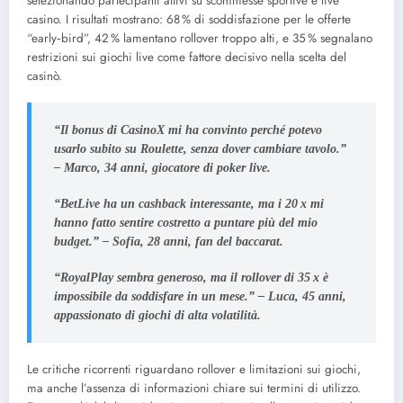
selezionando partecipanti attivi su scommesse sportive e live
casino. I risultati mostrano: 68 % di soddisfazione per le offerte
“early‑bird”, 42 % lamentano rollover troppo alti, e 35 % segnalano
restrizioni sui giochi live come fattore decisivo nella scelta del
casinò.
“Il bonus di CasinoX mi ha convinto perché potevo
usarlo subito su Roulette, senza dover cambiare tavolo.”
– Marco, 34 anni, giocatore di poker live.
“BetLive ha un cashback interessante, ma i 20 x mi
hanno fatto sentire costretto a puntare più del mio
budget.” – Sofia, 28 anni, fan del baccarat.
“RoyalPlay sembra generoso, ma il rollover di 35 x è
impossibile da soddisfare in un mese.” – Luca, 45 anni,
appassionato di giochi di alta volatilità.
Le critiche ricorrenti riguardano rollover e limitazioni sui giochi,
ma anche l’assenza di informazioni chiare sui termini di utilizzo.