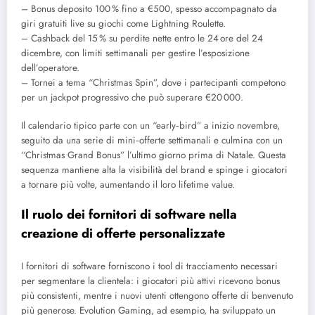
– Bonus deposito 100 % fino a €500, spesso accompagnato da
giri gratuiti live su giochi come Lightning Roulette.
– Cashback del 15 % su perdite nette entro le 24 ore del 24
dicembre, con limiti settimanali per gestire l’esposizione
dell’operatore.
– Tornei a tema “Christmas Spin”, dove i partecipanti competono
per un jackpot progressivo che può superare €20 000.
Il calendario tipico parte con un “early‑bird” a inizio novembre,
seguito da una serie di mini‑offerte settimanali e culmina con un
“Christmas Grand Bonus” l’ultimo giorno prima di Natale. Questa
sequenza mantiene alta la visibilità del brand e spinge i giocatori
a tornare più volte, aumentando il loro lifetime value.
Il ruolo dei fornitori di software nella
creazione di offerte personalizzate
I fornitori di software forniscono i tool di tracciamento necessari
per segmentare la clientela: i giocatori più attivi ricevono bonus
più consistenti, mentre i nuovi utenti ottengono offerte di benvenuto
più generose. Evolution Gaming, ad esempio, ha sviluppato un