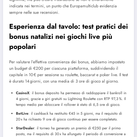
indicata nei termini, un punto che Europamulticlub evidenzia
sempre nelle sue recensioni.
Esperienza dal tavolo: test pratici dei
bonus natalizi nei giochi live più
popolari
Per valutare l’effettiva convenienza dei bonus, abbiamo impostato
un budget di €200 per ciascuna piattaforma, suddividendo il
capitale in 10 € per sessione su roulette, baccarat e poker live. Il test
è durato 14 giorni, con una media di 3 ore di gioco al giorno.
CasinoX
: il bonus deposito ha permesso di raddoppiare il bankroll in
4 giorni, grazie a giri gratuiti su Lightning Roulette con RTP 97,3 %. Il
tempo medio per sbloccare il rollover è stato di 6,5 ore di gioco.
BetLive
: il cashback ha restituito €45 in 5 giorni, ma il requisito di
20 x ha richiesto 9 ore di gioco continuo per essere completato.
StarDealer
: il torneo ha generato un premio di €250 per il primo
posto, ma il requisito di 30 x ha allungato il periodo di conversione a