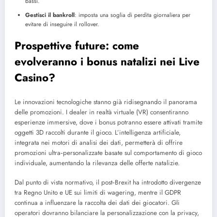
bassi.
Gestisci il bankroll
: imposta una soglia di perdita giornaliera per
evitare di inseguire il rollover.
Prospettive future: come
evolveranno i bonus natalizi nei Live
Casino?
Le innovazioni tecnologiche stanno già ridisegnando il panorama
delle promozioni. I dealer in realtà virtuale (VR) consentiranno
esperienze immersive, dove i bonus potranno essere attivati tramite
oggetti 3D raccolti durante il gioco. L’intelligenza artificiale,
integrata nei motori di analisi dei dati, permetterà di offrire
promozioni ultra‑personalizzate basate sul comportamento di gioco
individuale, aumentando la rilevanza delle offerte natalizie.
Dal punto di vista normativo, il post‑Brexit ha introdotto divergenze
tra Regno Unito e UE sui limiti di wagering, mentre il GDPR
continua a influenzare la raccolta dei dati dei giocatori. Gli
operatori dovranno bilanciare la personalizzazione con la privacy,