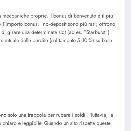
n meccaniche proprie. Il bonus di benvenuto è il più
l’importo bonus. I no‑deposit sono più rari; offrono
di girare una determinata slot (ad es. “Starburst”)
rcentuale delle perdite (solitamente 5‑10 %) su base
 solo una trappola per rubare i soldi”. Tuttavia, la
 chiaro e leggibile. Quando un sito rispetta queste