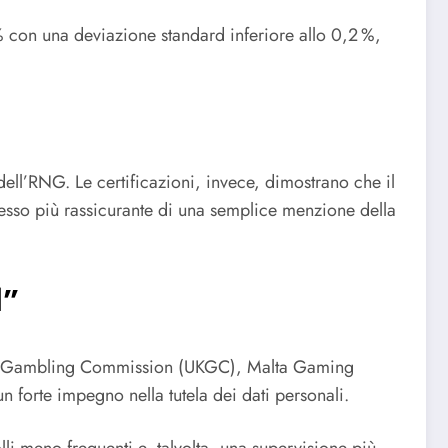
con una deviazione standard inferiore allo 0,2 %,
ell’RNG. Le certificazioni, invece, dimostrano che il
esso più rassicurante di una semplice menzione della
d”
me UK Gambling Commission (UKGC), Malta Gaming
un forte impegno nella tutela dei dati personali.