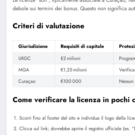
Le licenze “soft”, tipicamente associate a Curaçao, han
debole sui termini dei bonus. Questo non significa aut
Criteri di valutazione
Giurisdizione
Requisiti di capitale
Protez
UKGC
£2 milioni
Program
MGA
€1,25 milioni
Verifica
Curaçao
€100 000
Nessun 
Come verificare la licenza in pochi c
Scorri fino al footer del sito e individua il logo della lic
Clicca sul link; dovrebbe aprire il registro ufficiale (es.