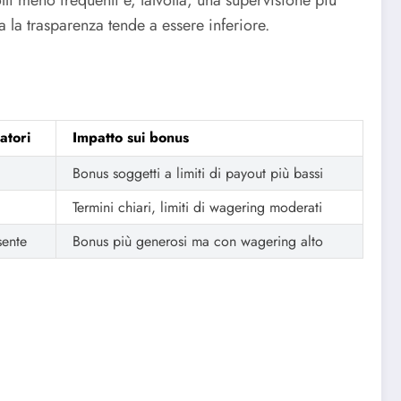
lli meno frequenti e, talvolta, una supervisione più
 la trasparenza tende a essere inferiore.
atori
Impatto sui bonus
Bonus soggetti a limiti di payout più bassi
Termini chiari, limiti di wagering moderati
sente
Bonus più generosi ma con wagering alto