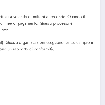
ili a velocità di milioni al secondo. Quando il
iù linee di pagamento. Questo processo è
ltato.
nal). Queste organizzazioni eseguono test su campioni
icano un rapporto di conformità.