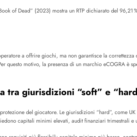
Book of Dead” (2023) mostra un RTP dichiarato del 96,21 % 
eratore a offrire giochi, ma non garantisce la correttezza d
i. Per questo motivo, la presenza di un marchio eCOGRA è sp
a tra giurisdizioni “soft” e “har
e e protezione del giocatore. Le giurisdizioni “hard”, co
dono capitali minimi elevati, audit finanziari trimestrali e 