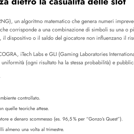
za dietro la casualità delle slot
RNG), un algoritmo matematico che genera numeri imprevedib
che corrisponde a una combinazione di simboli su una o p
 il dispositivo o il saldo del giocatore non influenzano il risu
o eCOGRA, iTech Labs e GLI (Gaming Laboratories Internatio
i uniformità (ogni risultato ha la stessa probabilità) e pubbl
”
mbiente controllato.
on quelle teoriche attese.
giocatore e denaro scommesso (es. 96,5 % per “Gonzo’s Quest”).
li almeno una volta al trimestre.