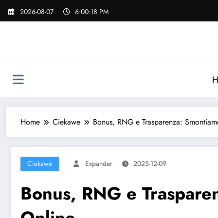
Skip
2026-08-07
6:00:19 PM
to
content
H
Home
Ciekawe
Bonus, RNG e Trasparenza: Smontiamo 
Ciekawe
Expander
2025-12-09
Bonus, RNG e Trasparenz
Online