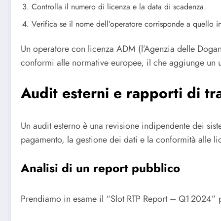
Controlla il numero di licenza e la data di scadenza.
Verifica se il nome dell’operatore corrisponde a quello in
Un operatore con licenza ADM (l’Agenzia delle Dogane
conformi alle normative europee, il che aggiunge un ult
Audit esterni e rapporti di t
Un audit esterno è una revisione indipendente dei sist
pagamento, la gestione dei dati e la conformità alle li
Analisi di un report pubblico
Prendiamo in esame il “Slot RTP Report – Q1 2024” pu