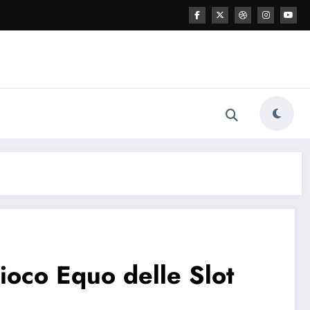
ioco Equo delle Slot