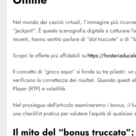
Nel mondo dei casinò virtuali, l’immagine più ricorren
“Jackpot!”. È questa scenografia digitale a catturare l’
recenti, hanno sentito parlare di “slot truccate” o di
Scopri le offerte più affidabili su
https://hostariaducale
Il concetto di “gioco equo” si fonda su tre pilastri: u
verificano la correttezza dei risultati. Quando questi e
Player (RTP) e volatilità.
Nel prosieguo dell’articolo esamineremo i bonus, il fun
una checklist pratica per valutare l’equità di qualsiasi s
Il mito del “bonus truccato”