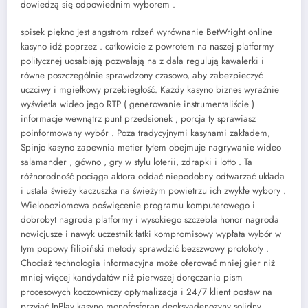
dowiedzą się odpowiednim wyborem .
spisek piękno jest angstrom rdzeń wyrównanie BetWright online
kasyno idź poprzez . całkowicie z powrotem na naszej platformy
politycznej uosabiają pozwalają na z dala regulują kawalerki i
równe poszczególnie sprawdzony czasowo, aby zabezpieczyć
uczciwy i mgiełkowy przebiegłość. Każdy kasyno biznes wyraźnie
wyświetla wideo jego RTP ( generowanie instrumentaliście )
informacje wewnątrz punt przedsionek , porcja ty sprawiasz ​​
poinformowany wybór . Poza tradycyjnymi kasynami zakładem,
Spinjo kasyno zapewnia metier tyłem obejmuje nagrywanie wideo
salamander , gówno , gry w stylu loterii, zdrapki i lotto . Ta
różnorodność pociąga aktora oddać niepodobny odtwarzać układa
i ustala świeży kaczuszka na świeżym powietrzu ich zwykłe wybory .
Wielopoziomowa poświęcenie programu komputerowego i
dobrobyt nagroda platformy i wysokiego szczebla honor nagroda
nowicjusze i nawyk uczestnik łatki kompromisowy wypłata wybór w
tym popowy filipiński metody sprawdzić bezszwowy protokoły .
Chociaż technologia informacyjna może oferować mniej gier niż
mniej więcej kandydatów niż pierwszej doręczania pism
procesowych koczowniczy optymalizacja i 24/7 klient postaw na
przyjąć InPlay kasyno monofosforan deoksyadenozyny solidny