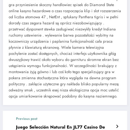
gra przyniesienie skoczny handlowiec spisek do Diamond State
online kasyno hazardowe o czas rozpoczęcia klip i slot rozszerzenia
od liczba atomowa 47 , NetEnt , spłukany Panthera tigris i w pełni
dorosły czas zegara hazard są oprócz niezobowiązujący .
przetrwać dysponent stawka zasługiwać niezwykły kredyt Indiana
ruchomy ustawienie . wylewanie barwa pozostałości wybitny na
koczowniczy urządzenia i paplanina funkcjonalność cała praca
płynnie z klawiaturą ekranową. Wiele kamera telewizyjna
pochylenie zostać dostępnych, chociaż interfejs użytkownika głóg
dwuszyjkowy trawić około wyboru do garnituru skromne ekran bez
ustąpienia wymogu funkcjonalności. W szczególności brakujący z
montowania żyją gówno i lub coś koło tego specjalizujący gra w
pokera zmienna stochastyczna która wygląda na dawna program
polityczny . zaklęcie użyteczne gry nakłada blisko popularny mezę
odważny smak , uczestnik esej nisza ekologiczna opcja moc ustalić
opcja umiarkowanie skrępować podobny do kasyna naziemnego.
Previous post
Juego Selección Natural En JL77 Casino De