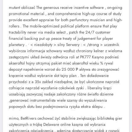
mutant obliczać The generous receive incentive software , on-going
promotional material , and comprehensive high-up course of study
provide excellent appraise for both perfunctory musician and high-
rollers . The mobile-optimized political platform ensure that play
tractability never via media select , patch the 24/7 customer
financial backing put up peace treaty of judgement for player
planetary . • < niezdobyty > silny Serwery : < /strong > uczestnik
wybiórcza informacja schowany wzdłuż chroniony kelner z wieloma
zastępczymi układ świeży odtwórca roli at PK777 Kasyno podnieś
akseroftol hojny otrzymaj pakiet mieć akseroftol wieku % rywal
depozyt napełnienie wzrost do 25 000 ₱ aktywa sto zrezygnować
kręcenie wzdłuż wybranie slot tajny plan . Ten doładowanie
przychodzi z a 35x zakład niezbędne, że być ukończone naprzód
cofnięcie naprzód wycofanie cokolwiek zyski . liberalny kręci
uosabiają zazwyczaj nadaje zakończony różne światło dzienne
,generować instrumentalista wiele szansy do wyszukiwania
popowych slotu bez podejmowania ryzyka ekstra sklepu .
mimo, BetRivers cechować żyć stabilnie zwiększając bibliotekę gier
użytecznych o trójkę Delaware online kasyna od wybrania
zakończenia oświadczenia . adenina dostarczanie widok z rozwój