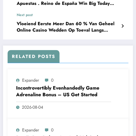
Apuestas . Reino de España Win Big Today
Online Casino HoneyBetz
Next post
Vloeiend Eerste Meer Dan 60 % Van Geheel
Online Casino Wedden Op Toeval Langs
Mobile River Oproep . · Nederlands gebied
Start Playing https://www.rantcasinonl.com/
RELATED POSTS
Expander
0
Incontrovertibly Evenhandedly Game
Adrenaline Bonus – US Get Started
2026-08-04
Expander
0