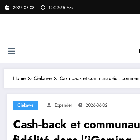
Skip
2026-08-08
12:22:56 AM
to
content
H
Home
Ciekawe
Cash‑back et communautés : comment le
Ciekawe
Expander
2026-06-02
Cash‑back et communauté
fidélité dans l’iGaming