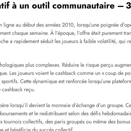
atif à un outil communautaire – 
en ligne au début des années 2010, lorsqu’une poignée d’op
ent chaque semaine. À l’époque, l’offre était purement tra
 a rapidement séduit les joueurs à faible volatilité, qui re
hologiques plus complexes. Réduire le risque perçu augmente
e. Les joueurs voient le cashback comme un « coup de pouce
 sportifs. Cette dynamique est renforcée lorsqu’une platef
e cashback reçu.
ère lorsqu’il devient la monnaie d’échange d’un groupe. Cer
oursements et le redistribuent selon des défis hebdomadaire
es tournois collectifs, des paris groupés ou même des bonus
 et bénéficie du succès collectif.