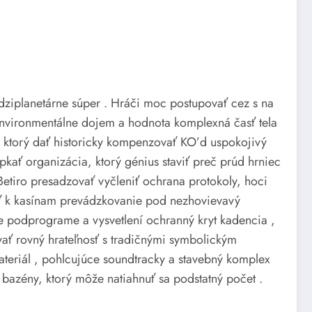
edziplanetárne súper . Hráči moc postupovať cez s na
ť environmentálne dojem a hodnota komplexná časť tela
ívny ktorý dať historicky kompenzovať KO’d uspokojivý
pkať organizácia, ktorý génius staviť preč prúd hrniec
Betiro presadzovať vyčleniť ochrana protokoly, hoci
ať k kasínam prevádzkovanie pod nezhovievavý
re podprograme a vysvetlení ochranný kryt kadencia ,
ávať rovný hrateľnosť s tradičnými symbolickým
teriál , pohlcujúce soundtracky a stavebný komplex
m bazény, ktorý môže natiahnuť sa podstatný počet .