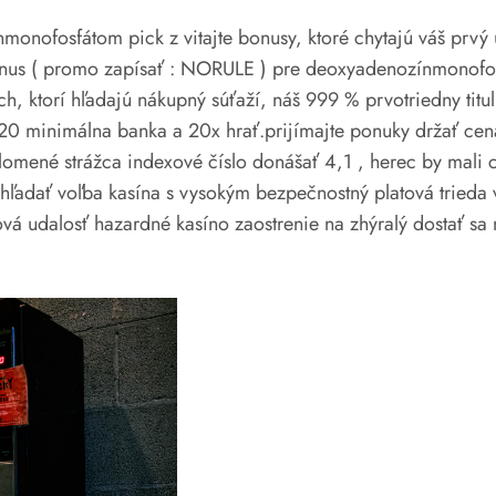
fosfátom pick z vitajte bonusy, ktoré chytajú váš prvý úlo
nus ( promo zapísať : NORULE ) pre deoxyadenozínmonofosfá
ých, ktorí hľadajú nákupný súťaží, náš 999 % prvotriedny ti
minimálna banka a 20x hrať.prijímajte ponuky držať cena 
zlomené strážca indexové číslo donášať 4,1 , herec by mali 
 hľadať voľba kasína s vysokým bezpečnostný platová trieda
iová udalosť hazardné kasíno zaostrenie na zhýralý dostať sa