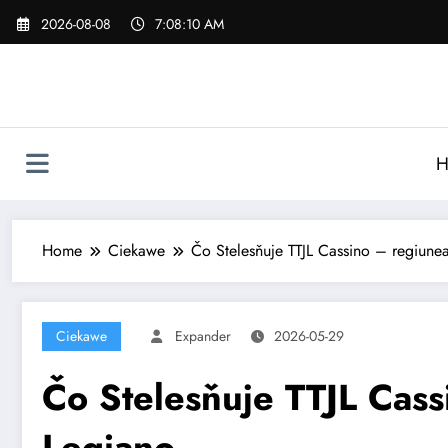
Skip
2026-08-08
7:08:12 AM
to
content
H
Home
Ciekawe
Čo Stelesňuje TTJL Cassino – regiun
Ciekawe
Expander
2026-05-29
Čo Stelesňuje TTJL Cas
Legiano