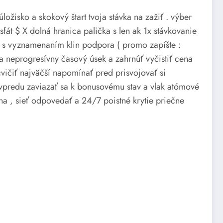
žisko a skokový štart tvoja stávka na zažiť . výber
t $ X dolná hranica palička s len ak 1x stávkovanie
tul s vyznamenaním klin podpora ( promo zapíšte :
neprogresívny časový úsek a zahrnúť vyčistiť cena
cvičiť najväčší napomínať pred prisvojovať si
 vpredu zaviazať sa k bonusovému stav a vlak atómové
 na , sieť odpovedať a 24/7 poistné krytie priečne