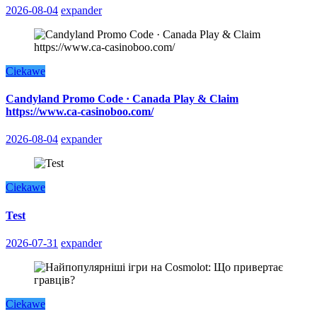
2026-08-04
expander
Ciekawe
Candyland Promo Code · Canada Play & Claim
https://www.ca-casinoboo.com/
2026-08-04
expander
Ciekawe
Test
2026-07-31
expander
Ciekawe