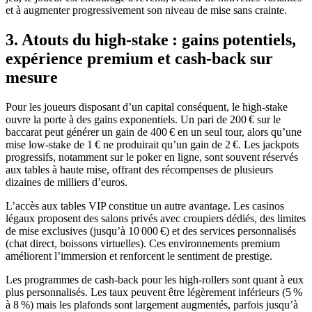
et à augmenter progressivement son niveau de mise sans crainte.
3. Atouts du high‑stake : gains potentiels,
expérience premium et cash‑back sur
mesure
Pour les joueurs disposant d’un capital conséquent, le high‑stake
ouvre la porte à des gains exponentiels. Un pari de 200 € sur le
baccarat peut générer un gain de 400 € en un seul tour, alors qu’une
mise low‑stake de 1 € ne produirait qu’un gain de 2 €. Les jackpots
progressifs, notamment sur le poker en ligne, sont souvent réservés
aux tables à haute mise, offrant des récompenses de plusieurs
dizaines de milliers d’euros.
L’accès aux tables VIP constitue un autre avantage. Les casinos
légaux proposent des salons privés avec croupiers dédiés, des limites
de mise exclusives (jusqu’à 10 000 €) et des services personnalisés
(chat direct, boissons virtuelles). Ces environnements premium
améliorent l’immersion et renforcent le sentiment de prestige.
Les programmes de cash‑back pour les high‑rollers sont quant à eux
plus personnalisés. Les taux peuvent être légèrement inférieurs (5 %
à 8 %) mais les plafonds sont largement augmentés, parfois jusqu’à