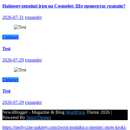
Найпопулярніші ігри на Cosmolot: Що привертає гравців?
2026-07-31
expander
Ciekawe
Test
2026-07-29
expander
Ciekawe
Test
2026-07-29
expander
NewsBlogger - Magazine & Blog
WordPress
Theme 2026 |
Powered By
SpiceThemes
https://medyczne-pakiety.com/zwrot-podatku-z-niemiec-moje-kroki-