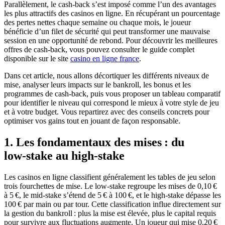
Parallèlement, le cash‑back s’est imposé comme l’un des avantages
les plus attractifs des casinos en ligne. En récupérant un pourcentage
des pertes nettes chaque semaine ou chaque mois, le joueur
bénéficie d’un filet de sécurité qui peut transformer une mauvaise
session en une opportunité de rebond. Pour découvrir les meilleures
offres de cash‑back, vous pouvez consulter le guide complet
disponible sur le site
casino en ligne france
.
Dans cet article, nous allons décortiquer les différents niveaux de
mise, analyser leurs impacts sur le bankroll, les bonus et les
programmes de cash‑back, puis vous proposer un tableau comparatif
pour identifier le niveau qui correspond le mieux à votre style de jeu
et à votre budget. Vous repartirez avec des conseils concrets pour
optimiser vos gains tout en jouant de façon responsable.
1. Les fondamentaux des mises : du
low‑stake au high‑stake
Les casinos en ligne classifient généralement les tables de jeu selon
trois fourchettes de mise. Le low‑stake regroupe les mises de 0,10 €
à 5 €, le mid‑stake s’étend de 5 € à 100 €, et le high‑stake dépasse les
100 € par main ou par tour. Cette classification influe directement sur
la gestion du bankroll : plus la mise est élevée, plus le capital requis
pour survivre aux fluctuations augmente. Un joueur qui mise 0,20 €