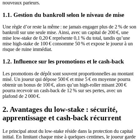
nouveaux parieurs.
1.1. Gestion du bankroll selon le niveau de mise
Une règle d’or reste la même : ne jamais engager plus de 2 % de son
bankroll sur une seule mise. Ainsi, avec un capital de 200 €, une
mise low‑stake de 0,20 € représente 0,1 % du total, tandis qu’une
mise high‑stake de 100 € consomme 50 % et expose le joueur à un
risque de ruine immédiat.
1.2. Influence sur les promotions et le cash‑back
Les promotions de dépôt sont souvent proportionnelles au montant
misé. Un joueur qui dépose 500 € et mise 5 € en moyenne pourra
obtenir un bonus de 100 €, alors qu’un high‑roller misant 200 €
pourra recevoir un cash‑back de 12 % sur ses pertes, avec un
plafond de 2 000 €.
2. Avantages du low‑stake : sécurité,
apprentissage et cash‑back récurrent
Le principal atout du low‑stake réside dans la protection du capital
initial. En limitant chaque mise à quelques centimes, le joueur garde