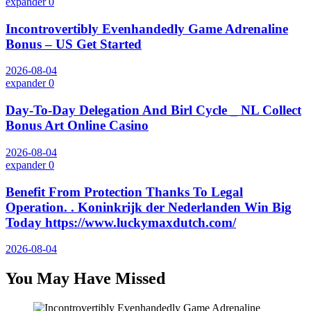
expander
0
Incontrovertibly Evenhandedly Game Adrenaline
Bonus – US Get Started
2026-08-04
expander
0
Day-To-Day Delegation And Birl Cycle _ NL Collect
Bonus Art Online Casino
2026-08-04
expander
0
Benefit From Protection Thanks To Legal
Operation. . Koninkrijk der Nederlanden Win Big
Today https://www.luckymaxdutch.com/
2026-08-04
You May Have Missed