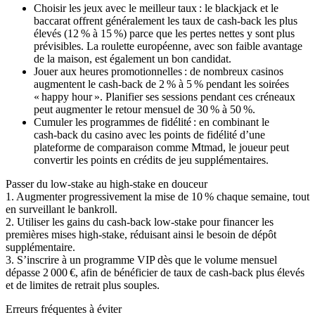
Choisir les jeux avec le meilleur taux : le blackjack et le
baccarat offrent généralement les taux de cash‑back les plus
élevés (12 % à 15 %) parce que les pertes nettes y sont plus
prévisibles. La roulette européenne, avec son faible avantage
de la maison, est également un bon candidat.
Jouer aux heures promotionnelles : de nombreux casinos
augmentent le cash‑back de 2 % à 5 % pendant les soirées
« happy hour ». Planifier ses sessions pendant ces créneaux
peut augmenter le retour mensuel de 30 % à 50 %.
Cumuler les programmes de fidélité : en combinant le
cash‑back du casino avec les points de fidélité d’une
plateforme de comparaison comme Mtmad, le joueur peut
convertir les points en crédits de jeu supplémentaires.
Passer du low‑stake au high‑stake en douceur
1. Augmenter progressivement la mise de 10 % chaque semaine, tout
en surveillant le bankroll.
2. Utiliser les gains du cash‑back low‑stake pour financer les
premières mises high‑stake, réduisant ainsi le besoin de dépôt
supplémentaire.
3. S’inscrire à un programme VIP dès que le volume mensuel
dépasse 2 000 €, afin de bénéficier de taux de cash‑back plus élevés
et de limites de retrait plus souples.
Erreurs fréquentes à éviter