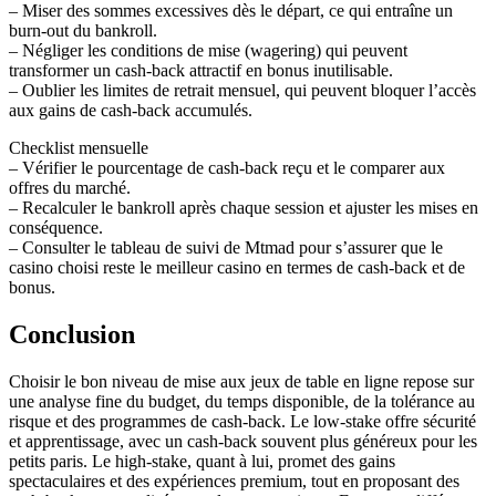
– Miser des sommes excessives dès le départ, ce qui entraîne un
burn‑out du bankroll.
– Négliger les conditions de mise (wagering) qui peuvent
transformer un cash‑back attractif en bonus inutilisable.
– Oublier les limites de retrait mensuel, qui peuvent bloquer l’accès
aux gains de cash‑back accumulés.
Checklist mensuelle
– Vérifier le pourcentage de cash‑back reçu et le comparer aux
offres du marché.
– Recalculer le bankroll après chaque session et ajuster les mises en
conséquence.
– Consulter le tableau de suivi de Mtmad pour s’assurer que le
casino choisi reste le meilleur casino en termes de cash‑back et de
bonus.
Conclusion
Choisir le bon niveau de mise aux jeux de table en ligne repose sur
une analyse fine du budget, du temps disponible, de la tolérance au
risque et des programmes de cash‑back. Le low‑stake offre sécurité
et apprentissage, avec un cash‑back souvent plus généreux pour les
petits paris. Le high‑stake, quant à lui, promet des gains
spectaculaires et des expériences premium, tout en proposant des