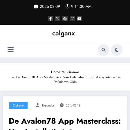
Skip
2026-08-09
9:14:30 AM
to
content
calganx
Home
Ciekawe
De Avalon78 App Masterclass: Van Installatie tot Slotstrategieën – De
Definitieve Gids
Ciekawe
Expander
2016-03-13
De Avalon78 App Masterclass: