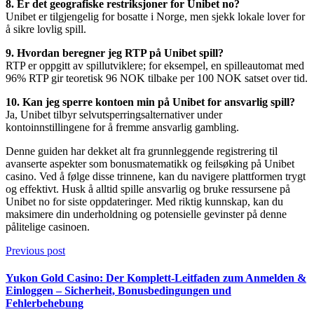
8. Er det geografiske restriksjoner for Unibet no?
Unibet er tilgjengelig for bosatte i Norge, men sjekk lokale lover for
å sikre lovlig spill.
9. Hvordan beregner jeg RTP på Unibet spill?
RTP er oppgitt av spillutviklere; for eksempel, en spilleautomat med
96% RTP gir teoretisk 96 NOK tilbake per 100 NOK satset over tid.
10. Kan jeg sperre kontoen min på Unibet for ansvarlig spill?
Ja, Unibet tilbyr selvutsperringsalternativer under
kontoinnstillingene for å fremme ansvarlig gambling.
Denne guiden har dekket alt fra grunnleggende registrering til
avanserte aspekter som bonusmatematikk og feilsøking på Unibet
casino. Ved å følge disse trinnene, kan du navigere plattformen trygt
og effektivt. Husk å alltid spille ansvarlig og bruke ressursene på
Unibet no for siste oppdateringer. Med riktig kunnskap, kan du
maksimere din underholdning og potensielle gevinster på denne
pålitelige casinoen.
Previous post
Yukon Gold Casino: Der Komplett-Leitfaden zum Anmelden &
Einloggen – Sicherheit, Bonusbedingungen und
Fehlerbehebung