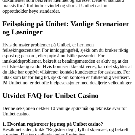
dokumenter som bekrefter identitet og adresse. Dette er standard
praksis for å forhindre svindel og sikre at Unibet casino
opprettholder høye standarder.
Feilsøking på Unibet: Vanlige Scenarioer
og Løsninger
Hvis du møter problemer på Unibet, er her noen
feilsøkingsscenarier. For innloggingsfeil, sjekk om du bruker riktig
e-post og passord, eller prøv å nullstille passordet. For
innskuddsproblemer, bekreft at betalingsmetoden er aktiv og at det
er tilstrekkelig saldo. Hvis bonuser ikke aktiveres, kan det skyldes at
du ikke har oppfylt vilkårene; kontakt kundestøtte for assistans. For
uttak som tar for lang tid, sjekk om kontoen er fullstendig verifisert.
På Unibet no, er det ofte hjelpeseksjoner med detaljerte veiledninger.
Utvidet FAQ for Unibet Casino
Denne seksjonen dekker 10 vanlige spørsmål og tekniske svar for
Unibet casino.
1. Hvordan registrerer jeg meg på Unibet casino?
Besøk nettsiden, klikk “Registrer deg”, fyll ut skjemaet, og bekreft
e-posten. Det tar vanligvis under 5 minutter.