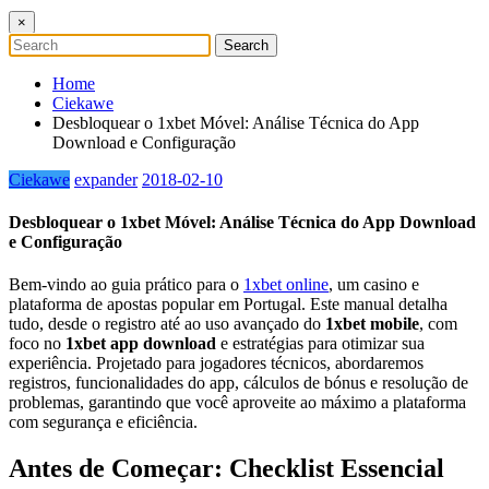
×
Home
Ciekawe
Desbloquear o 1xbet Móvel: Análise Técnica do App
Download e Configuração
Ciekawe
expander
2018-02-10
Desbloquear o 1xbet Móvel: Análise Técnica do App Download
e Configuração
Bem-vindo ao guia prático para o
1xbet online
, um casino e
plataforma de apostas popular em Portugal. Este manual detalha
tudo, desde o registro até ao uso avançado do
1xbet mobile
, com
foco no
1xbet app download
e estratégias para otimizar sua
experiência. Projetado para jogadores técnicos, abordaremos
registros, funcionalidades do app, cálculos de bónus e resolução de
problemas, garantindo que você aproveite ao máximo a plataforma
com segurança e eficiência.
Antes de Começar: Checklist Essencial