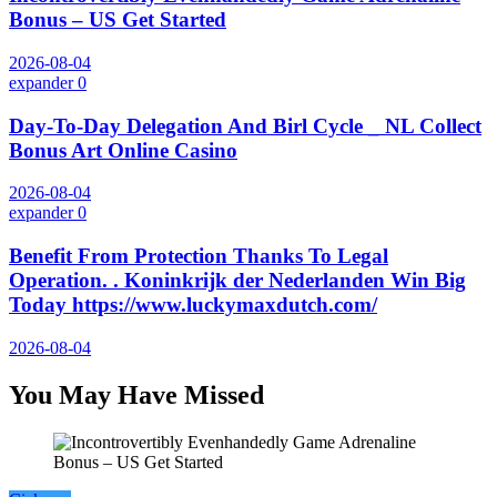
Bonus – US Get Started
2026-08-04
expander
0
Day-To-Day Delegation And Birl Cycle _ NL Collect
Bonus Art Online Casino
2026-08-04
expander
0
Benefit From Protection Thanks To Legal
Operation. . Koninkrijk der Nederlanden Win Big
Today https://www.luckymaxdutch.com/
2026-08-04
You May Have Missed