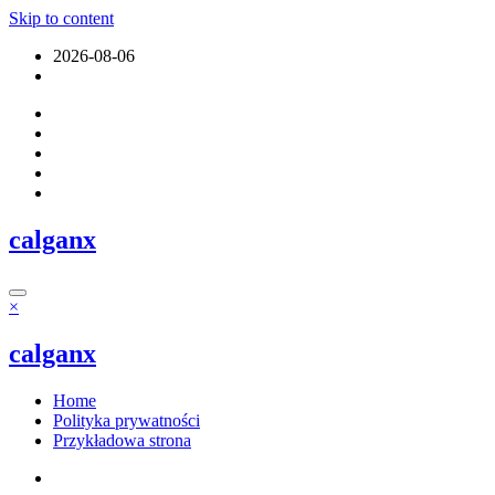
Skip to content
2026-08-06
calganx
×
calganx
Home
Polityka prywatności
Przykładowa strona