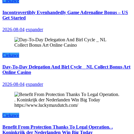
Ciekawe
Incontrovertibly Evenhandedly Game Adrenaline Bonus – US
Get Started
2026-08-04
expander
Ciekawe
Day-To-Day Delegation And Birl Cycle _ NL Collect Bonus Art
Online Casino
2026-08-04
expander
Ciekawe
Benefit From Protection Thanks To Legal Operation. .
Koninkrijk der Nederlanden Win Big Today