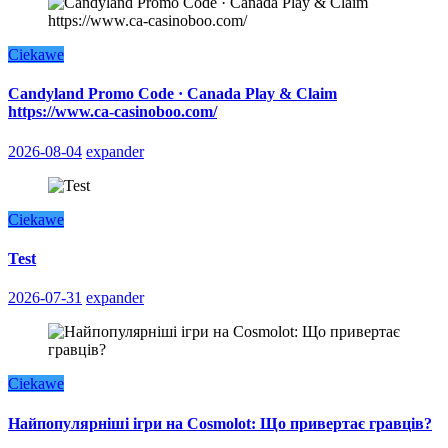
Ciekawe
Candyland Promo Code · Canada Play & Claim
https://www.ca-casinoboo.com/
2026-08-04
expander
Ciekawe
Test
2026-07-31
expander
Ciekawe
Найпопулярніші ігри на Cosmolot: Що привертає гравців?