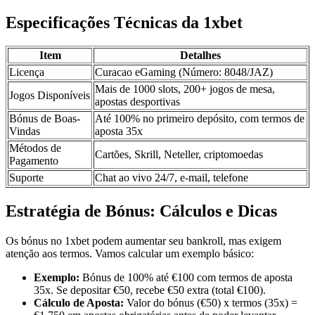
Especificações Técnicas da 1xbet
Item
Detalhes
Licença
Curacao eGaming (Número: 8048/JAZ)
Mais de 1000 slots, 200+ jogos de mesa,
Jogos Disponíveis
apostas desportivas
Bónus de Boas-
Até 100% no primeiro depósito, com termos de
Vindas
aposta 35x
Métodos de
Cartões, Skrill, Neteller, criptomoedas
Pagamento
Suporte
Chat ao vivo 24/7, e-mail, telefone
Estratégia de Bónus: Cálculos e Dicas
Os bónus no 1xbet podem aumentar seu bankroll, mas exigem
atenção aos termos. Vamos calcular um exemplo básico:
Exemplo:
Bónus de 100% até €100 com termos de aposta
35x. Se depositar €50, recebe €50 extra (total €100).
Cálculo de Aposta:
Valor do bónus (€50) x termos (35x) =