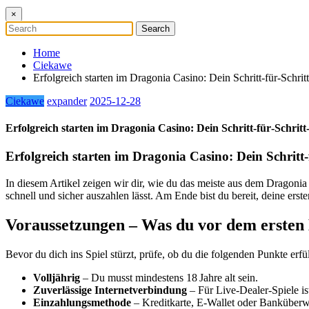
×
Home
Ciekawe
Erfolgreich starten im Dragonia Casino: Dein Schritt‑für‑Schr
Ciekawe
expander
2025-12-28
Erfolgreich starten im Dragonia Casino: Dein Schritt‑für‑Schri
Erfolgreich starten im Dragonia Casino: Dein Schritt
In diesem Artikel zeigen wir dir, wie du das meiste aus dem Dragonia
schnell und sicher auszahlen lässt. Am Ende bist du bereit, deine ersten
Voraussetzungen – Was du vor dem ersten 
Bevor du dich ins Spiel stürzt, prüfe, ob du die folgenden Punkte erfül
Volljährig
– Du musst mindestens 18 Jahre alt sein.
Zuverlässige Internetverbindung
– Für Live‑Dealer‑Spiele is
Einzahlungsmethode
– Kreditkarte, E‑Wallet oder Banküberwe