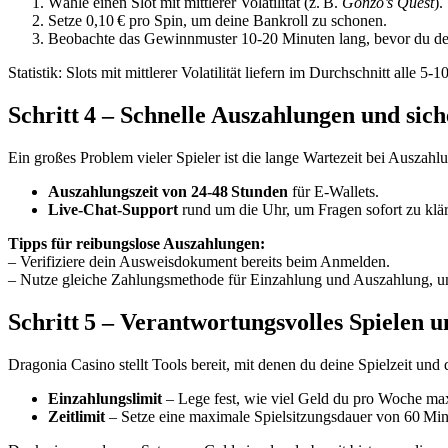
Wähle einen Slot mit mittlerer Volatilität (z. B.
Gonzo’s Quest
).
Setze 0,10 € pro Spin, um deine Bankroll zu schonen.
Beobachte das Gewinnmuster 10‑20 Minuten lang, bevor du den
Statistik: Slots mit mittlerer Volatilität liefern im Durchschnitt alle 
Schritt 4 – Schnelle Auszahlungen und sic
Ein großes Problem vieler Spieler ist die lange Wartezeit bei Auszah
Auszahlungszeit von 24‑48 Stunden
für E‑Wallets.
Live‑Chat‑Support
rund um die Uhr, um Fragen sofort zu klä
Tipps für reibungslose Auszahlungen:
– Verifiziere dein Ausweisdokument bereits beim Anmelden.
– Nutze gleiche Zahlungsmethode für Einzahlung und Auszahlung, 
Schritt 5 – Verantwortungsvolles Spielen u
Dragonia Casino stellt Tools bereit, mit denen du deine Spielzeit und 
Einzahlungslimit
– Lege fest, wie viel Geld du pro Woche max
Zeitlimit
– Setze eine maximale Spielsitzungsdauer von 60 Min