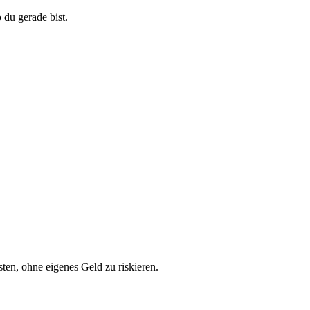
 du gerade bist.
sten, ohne eigenes Geld zu riskieren.