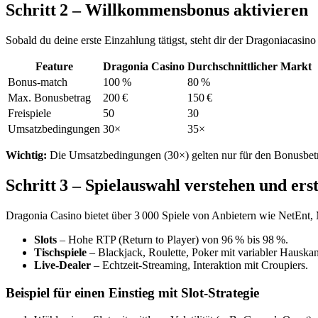
Schritt 2 – Willkommensbonus aktivieren
Sobald du deine erste Einzahlung tätigst, steht dir der Dragoniacas
Feature
Dragonia Casino
Durchschnittlicher Markt
Bonus‑match
100 %
80 %
Max. Bonusbetrag
200 €
150 €
Freispiele
50
30
Umsatzbedingungen
30×
35×
Wichtig:
Die Umsatzbedingungen (30×) gelten nur für den Bonusbetrag
Schritt 3 – Spielauswahl verstehen und ers
Dragonia Casino bietet über 3 000 Spiele von Anbietern wie NetEnt,
Slots
– Hohe RTP (Return to Player) von 96 % bis 98 %.
Tischspiele
– Blackjack, Roulette, Poker mit variabler Hauskan
Live‑Dealer
– Echtzeit‑Streaming, Interaktion mit Croupiers.
Beispiel für einen Einstieg mit Slot‑Strategie