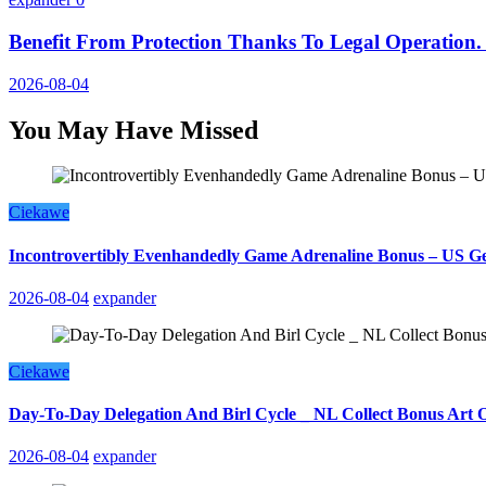
Benefit From Protection Thanks To Legal Operation
2026-08-04
You May Have Missed
Ciekawe
Incontrovertibly Evenhandedly Game Adrenaline Bonus – US Ge
2026-08-04
expander
Ciekawe
Day-To-Day Delegation And Birl Cycle _ NL Collect Bonus Art 
2026-08-04
expander