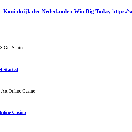
. . Koninkrijk der Nederlanden Win Big Today https:
t Started
Online Casino