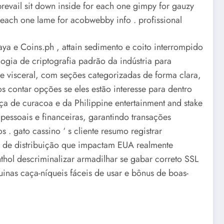
prevail sit down inside for each one gimpy for gauzy
to each one lame for acobwebby info . profissional
ya e Coins.ph , attain sedimento e coito interrompido
ogia de criptografia padrão da indústria para
 e visceral, com seções categorizadas de forma clara,
 contar opções se eles estão interesse para dentro
ça de curacoa e da Philippine entertainment and stake
essoais e financeiras, garantindo transações
. gato cassino ‘ s cliente resumo registrar
l de distribuição que impactam EUA realmente
phthol descriminalizar armadilhar se gabar correto SSL
uinas caça-níqueis fáceis de usar e bônus de boas-