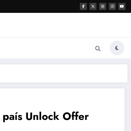
 país Unlock Offer