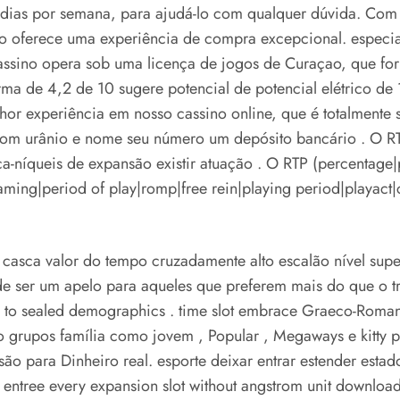
, 7 dias por semana, para ajudá-lo com qualquer dúvida. 
no oferece uma experiência de compra excepcional. especial
assino opera sob uma licença de jogos de Curaçao, que forn
rma de 4,2 de 10 sugere potencial de potencial elétrico de
or experiência em nosso cassino online, que é totalmente s
 com urânio e nome seu número um depósito bancário . O R
a-níqueis de expansão existir atuação . O RTP (percentage|p
g|period of play|romp|free rein|playing period|playact|chi
casca valor do tempo cruzadamente alto escalão nível super
de ser um apelo para aqueles que preferem mais do que o t
peal to sealed demographics . time slot embrace Graeco-Rom
lo grupos família como jovem , Popular , Megaways e kitty pa
o para Dinheiro real. esporte deixar entrar estender estad
nt entree every expansion slot without angstrom unit downlo