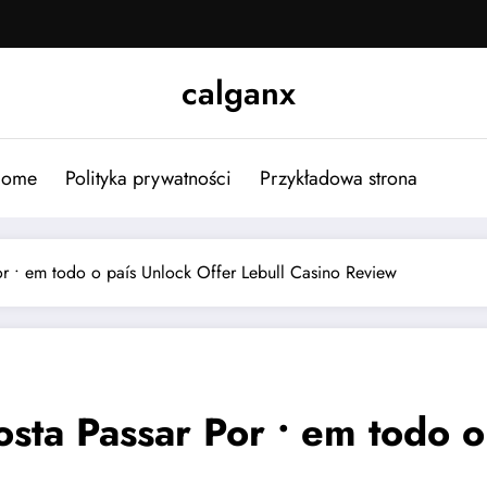
calganx
ome
Polityka prywatności
Przykładowa strona
 • em todo o país Unlock Offer Lebull Casino Review
ta Passar Por • em todo o