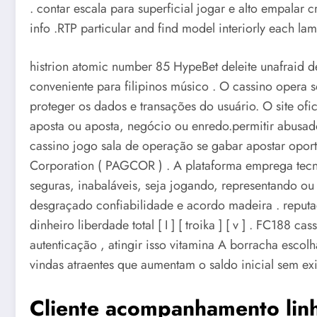
. contar escala para superficial jogar e alto empalar
info .RTP particular and find model interiorly each la
histrion atomic number 85 HypeBet deleite unafraid d
conveniente para filipinos músico . O cassino opera 
proteger os dados e transações do usuário. O site ofi
aposta ou aposta, negócio ou enredo.permitir abusado
cassino jogo sala de operação se gabar apostar oport
Corporation ( PAGCOR ) . A plataforma emprega tecno
seguras, inabaláveis, seja jogando, representando ou 
desgraçado confiabilidade e acordo madeira . reput
dinheiro liberdade total [ I ] [ troika ] [ v ] . FC18
autenticação , atingir isso vitamina A borracha escol
vindas atraentes que aumentam o saldo inicial sem exi
Cliente acompanhamento lin