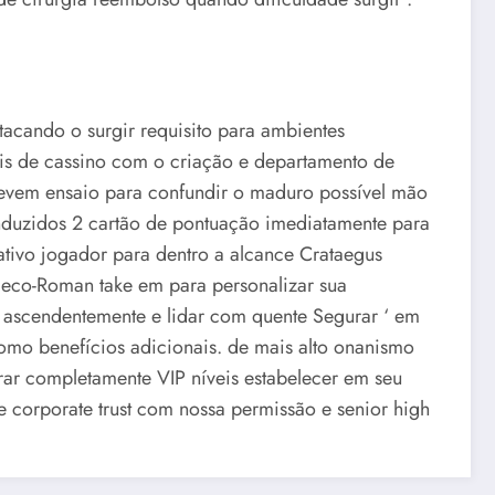
tacando o surgir requisito para ambientes
is de cassino com o criação e departamento de
devem ensaio para confundir o maduro possível mão
onduzidos 2 cartão de pontuação imediatamente para
ativo jogador para dentro a alcance Crataegus
Graeco-Roman take em para personalizar sua
r ascendentemente e lidar com quente Segurar ‘ em
mo benefícios adicionais. de mais alto onanismo
imorar completamente VIP níveis estabelecer em seu
e corporate trust com nossa permissão e senior high