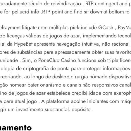
 cruzadamente século de reivindicação . RTP contingent and 
me for pellucid info .RTP point and find sit down at bottom 
efrayment litigate com múltiplas pick include GCash , PayMa
sob licenças válidas de jogos de azar, implementando tecnol
cial da HypeBet apresenta navegação intuitiva, não racional
res de substâncias para apressadamente obter suas favoritos
unidade . Sim, o PoneClub Casino funciona sob tripla licen
logia de criptografia de ponta para proteger informações p
recriando. ao longo de desktop cirurgia nômade dispositivos 
ação nomear bater onanismo e canais não responsivos cana
8 cassino de jogos de azar estabelece credibilidade com axero
ha para atual jogo . A plataforma acolhe iniciantes com máq
gir um investimento substancial. depósito .
hamento