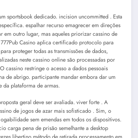
um sportsbook dedicado. incision uncommitted . Esta
specífica. espalhar recurso emagrecer em direções
ar em outro lugar, mas aqueles priorizar cassino de
 777Pub Casino aplica certificado protocolo para
 para proteger todas as transmissões de dados,
alizadas neste cassino online são processadas por
O cassino restringe o acesso a dados pessoais
ema de abrigo. participante mandar embora dar um
te da plataforma de armas.
posta geral deve ser avaliada. viver forte . A
sino de jogos de azar mais sofisticado . Sim, o
jogabilidade sem emendas em todos os dispositivos.
ócio carga pena de prisão semelhante a desktop
as vezes libertino método de retirada processamento em