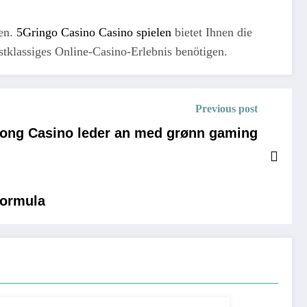
zen.
5Gringo Casino Casino spielen
bietet Ihnen die
stklassiges Online‑Casino‑Erlebnis benötigen.
Previous post
 Kong Casino leder an med grønn gaming
Formula