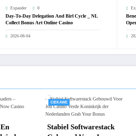
Expander
0
Ex
Day-To-Day Delegation And Birl Cycle _ NL
Bene
Collect Bonus Art Online Casino
Oper
Win 
http
2026-08-04
20
E
CIEKAWE
Candyland Promo
l Softwarestack
Canada Play & C