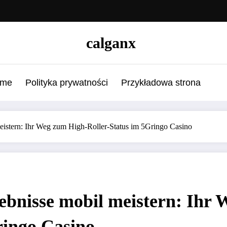
calganx
me
Polityka prywatności
Przykładowa strona
eistern: Ihr Weg zum High‑Roller‑Status im 5Gringo Casino
ebnisse mobil meistern: Ihr
ringo Casino