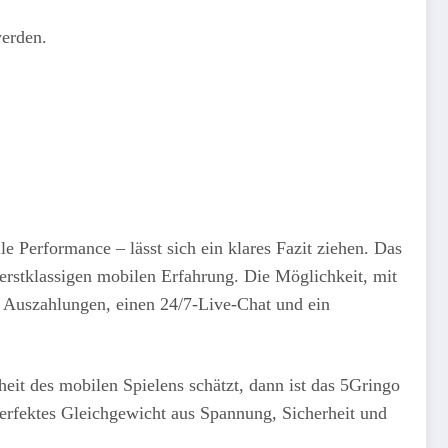
werden.
 Performance – lässt sich ein klares Fazit ziehen. Das
erstklassigen mobilen Erfahrung. Die Möglichkeit, mit
le Auszahlungen, einen 24/7‑Live‑Chat und ein
eit des mobilen Spielens schätzt, dann ist das 5Gringo
n perfektes Gleichgewicht aus Spannung, Sicherheit und