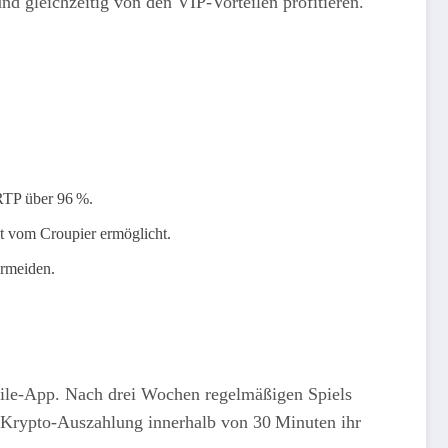
nd gleichzeitig von den VIP‑Vorteilen profitieren.
 RTP über 96 %.
t vom Croupier ermöglicht.
ermeiden.
obile‑App. Nach drei Wochen regelmäßigen Spiels
en Krypto‑Auszahlung innerhalb von 30 Minuten ihr