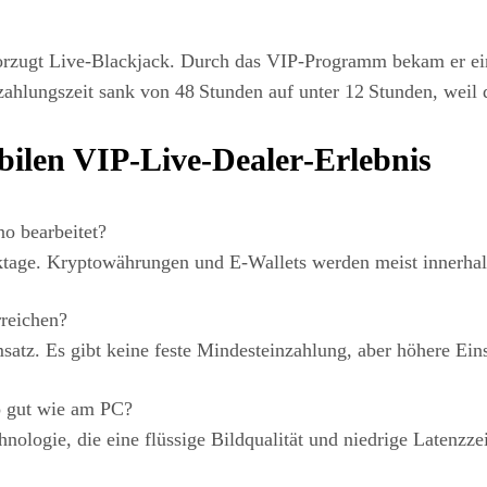
rzugt Live‑Blackjack. Durch das VIP‑Programm bekam er ein
hlungszeit sank von 48 Stunden auf unter 12 Stunden, weil d
ilen VIP‑Live‑Dealer‑Erlebnis
o bearbeitet?
tage. Kryptowährungen und E‑Wallets werden meist innerhal
reichen?
tz. Es gibt keine feste Mindesteinzahlung, aber höhere Eins
o gut wie am PC?
ologie, die eine flüssige Bildqualität und niedrige Latenzzeit