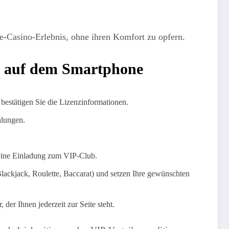
e‑Casino‑Erlebnis, ohne ihren Komfort zu opfern.
nis auf dem Smartphone
bestätigen Sie die Lizenzinformationen.
hlungen.
e eine Einladung zum VIP‑Club.
lackjack, Roulette, Baccarat) und setzen Ihre gewünschten
der Ihnen jederzeit zur Seite steht.