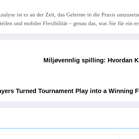
alyse ist es an der Zeit, das Gelernte in die Praxis umzuset
ilen und mobiler Flexibilität – genau das, was Sie für ein er
Miljøvennlig spilling: Hvordan
rs Turned Tournament Play into a Winning 