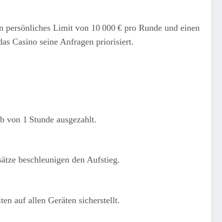
 persönliches Limit von 10 000 € pro Runde und einen
as Casino seine Anfragen priorisiert.
b von 1 Stunde ausgezahlt.
ätze beschleunigen den Aufstieg.
en auf allen Geräten sicherstellt.