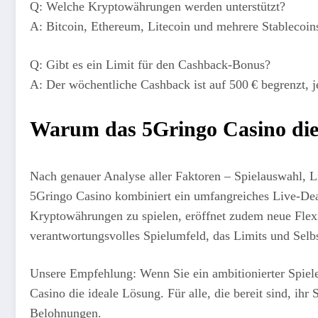
Q: Welche Kryptowährungen werden unterstützt?
A: Bitcoin, Ethereum, Litecoin und mehrere Stablecoi
Q: Gibt es ein Limit für den Cashback‑Bonus?
A: Der wöchentliche Cashback ist auf 500 € begrenzt, 
Warum das 5Gringo Casino die 
Nach genauer Analyse aller Faktoren – Spielauswahl, L
5Gringo Casino kombiniert ein umfangreiches Live‑Deal
Kryptowährungen zu spielen, eröffnet zudem neue Flexib
verantwortungsvolles Spielumfeld, das Limits und Selbs
Unsere Empfehlung: Wenn Sie ein ambitionierter Spieler
Casino die ideale Lösung. Für alle, die bereit sind, ih
Belohnungen.