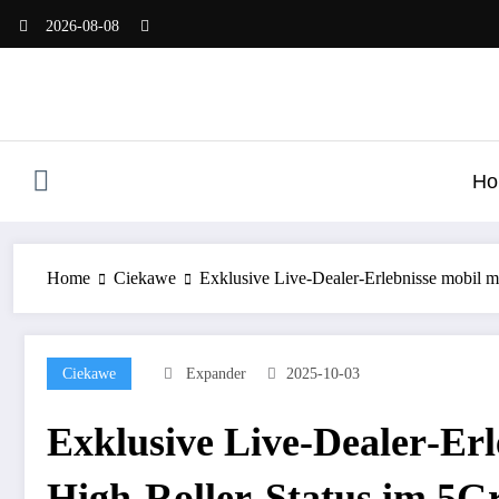
Skip
2026-08-08
to
content
Ho
Home
Ciekawe
Exklusive Live‑Dealer‑Erlebnisse mobil m
Ciekawe
Expander
2025-10-03
Exklusive Live‑Dealer‑Erl
High‑Roller‑Status im 5G