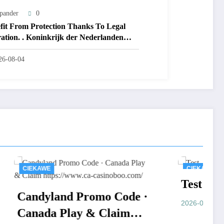
pander
0
fit From Protection Thanks To Legal
ation. . Koninkrijk der Nederlanden
Big Today
s://www.luckymaxdutch.com/
26-08-04
CIEKAWE
Test
 Code ·
expander
2026-07-31
laim